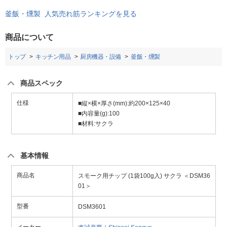
釜飯・燻製 人気売れ筋ランキングを見る
商品について
トップ
キッチン用品
厨房機器・設備
釜飯・燻製
商品スペック
仕様
■縦×横×厚さ(mm):約200×125×40
■内容量(g):100
■材料:サクラ
基本情報
商品名
スモーク用チップ (1袋100g入) サクラ ＜DSM36
01＞
型番
DSM3601