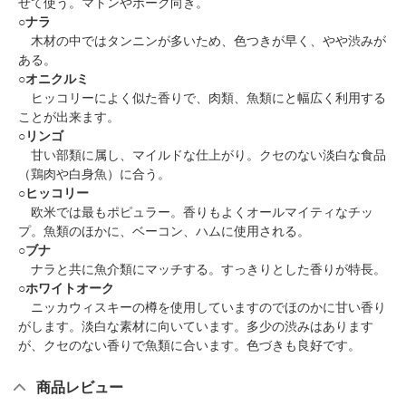
せて使う。マトンやポーク向き。
○
ナラ
木材の中ではタンニンが多いため、色つきが早く、やや渋みが
ある。
○
オニクルミ
ヒッコリーによく似た香りで、肉類、魚類にと幅広く利用する
ことが出来ます。
○
リンゴ
甘い部類に属し、マイルドな仕上がり。クセのない淡白な食品
（鶏肉や白身魚）に合う。
○
ヒッコリー
欧米では最もポピュラー。香りもよくオールマイティなチッ
プ。魚類のほかに、ベーコン、ハムに使用される。
○
ブナ
ナラと共に魚介類にマッチする。すっきりとした香りが特長。
○
ホワイトオーク
ニッカウィスキーの樽を使用していますのでほのかに甘い香り
がします。淡白な素材に向いています。多少の渋みはあります
が、クセのない香りで魚類に合います。色づきも良好です。
商品レビュー