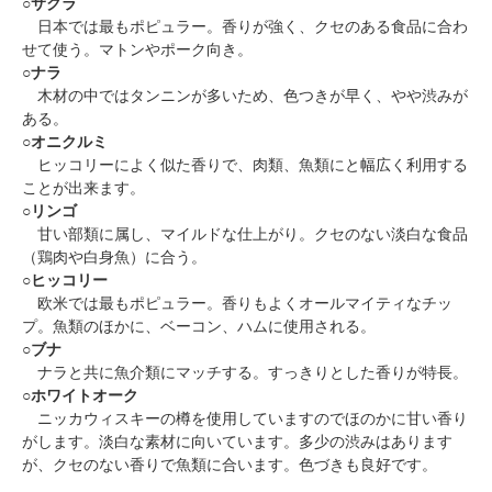
○
サクラ
日本では最もポピュラー。香りが強く、クセのある食品に合わ
せて使う。マトンやポーク向き。
○
ナラ
木材の中ではタンニンが多いため、色つきが早く、やや渋みが
ある。
○
オニクルミ
ヒッコリーによく似た香りで、肉類、魚類にと幅広く利用する
ことが出来ます。
○
リンゴ
甘い部類に属し、マイルドな仕上がり。クセのない淡白な食品
（鶏肉や白身魚）に合う。
○
ヒッコリー
欧米では最もポピュラー。香りもよくオールマイティなチッ
プ。魚類のほかに、ベーコン、ハムに使用される。
○
ブナ
ナラと共に魚介類にマッチする。すっきりとした香りが特長。
○
ホワイトオーク
ニッカウィスキーの樽を使用していますのでほのかに甘い香り
がします。淡白な素材に向いています。多少の渋みはあります
が、クセのない香りで魚類に合います。色づきも良好です。