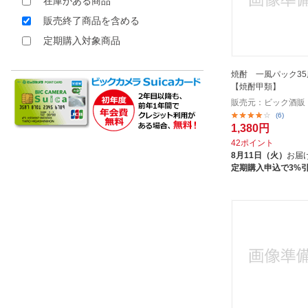
在庫がある商品
販売終了商品を含める
定期購入対象商品
焼酎 一風パック35度 
【焼酎甲類】
販売元：ビック酒販
(6)
1,380円
42ポイント
8月11日（火）
お届
定期購入申込で3%