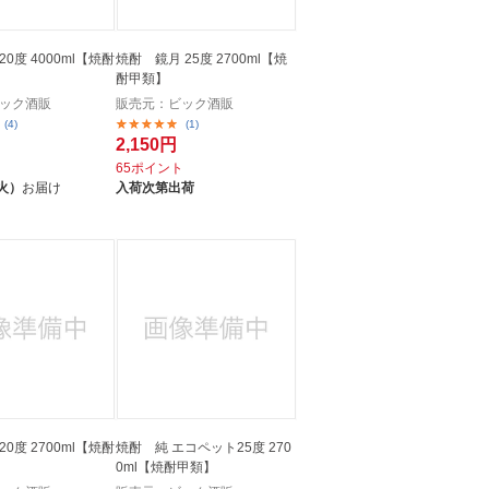
0度 4000ml【焼酎
焼酎 鏡月 25度 2700ml【焼
酎甲類】
ック酒販
販売元：ビック酒販
(4)
(1)
2,150円
ト
65ポイント
火）
お届け
入荷次第出荷
0度 2700ml【焼酎
焼酎 純 エコペット25度 270
0ml【焼酎甲類】