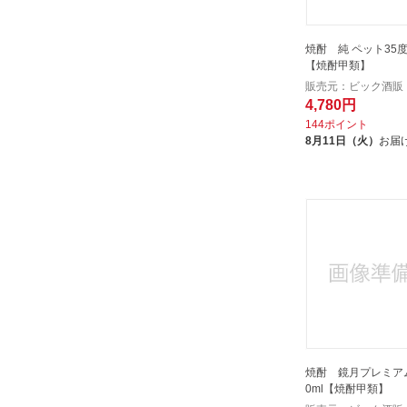
焼酎 純 ペット35度 4000m
【焼酎甲類】
販売元：ビック酒販
4,780円
144ポイント
8月11日（火）
お届
焼酎 鏡月プレミアム
0ml【焼酎甲類】