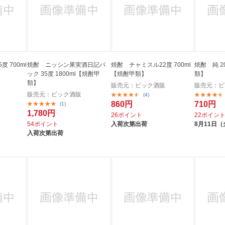
度 700ml
焼酎 ニッシン果実酒日記パ
焼酎 チャミスル22度 700ml
焼酎 純 2
ック 35度 1800ml【焼酎甲
【焼酎甲類】
類】
類】
販売元：ビック酒販
販売元：ビ
販売元：ビック酒販
(4)
860円
710円
(1)
1,780円
26ポイント
22ポイン
54ポイント
入荷次第出荷
8月11日（
入荷次第出荷