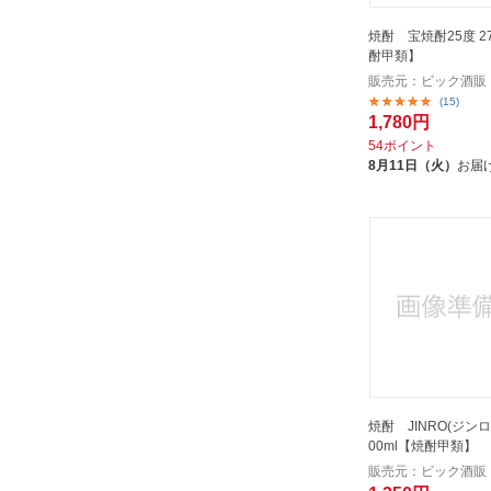
焼酎 宝焼酎25度 2700ml【焼
酎甲類】
販売元：ビック酒販
(15)
1,780円
54ポイント
8月11日（火）
お届
焼酎 JINRO(ジンロ)
00ml【焼酎甲類】
販売元：ビック酒販