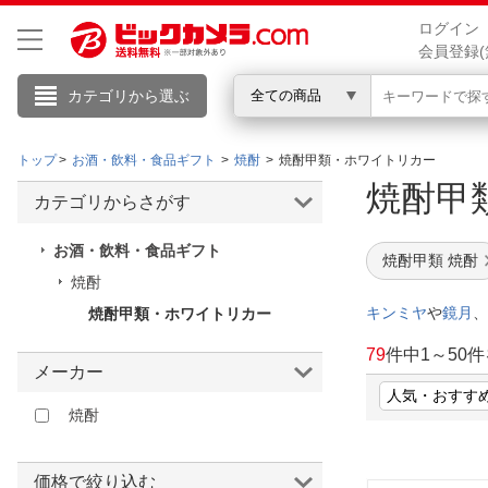
ログイン
会員登録(
カテゴリから選ぶ
全ての商品
トップ
お酒・飲料・食品ギフト
焼酎
焼酎甲類・ホワイトリカー
こんにちは
焼酎甲
カテゴリからさがす
ログイン
お酒・飲料・食品ギフト
焼酎甲類 焼酎
焼酎
新規会員登録
キンミヤ
や
鏡月
、
焼酎甲類・ホワイトリカー
79
件中
1
～
50
件
メーカー
会員メニュー
焼酎
お買いもの履歴
閲覧履歴
価格で絞り込む