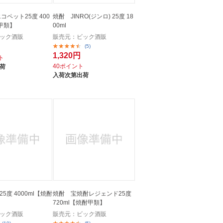
コペット25度 400
焼酎 JINRO(ジンロ) 25度 18
酎甲類】
00ml
ック酒販
販売元：ビック酒販
(5)
1,320円
ト
40ポイント
荷
入荷次第出荷
5度 4000ml【焼酎
焼酎 宝焼酎レジェンド25度
720ml【焼酎甲類】
ック酒販
販売元：ビック酒販