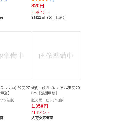
(10)
(5)
820円
ト
25ポイント
荷
8月11日（火）
お届け
O(ジンロ) 20度 27
焼酎 鏡月プレミアム25度 70
酎甲類】
0ml【焼酎甲類】
ック酒販
販売元：ビック酒販
1,350円
ト
41ポイント
荷
入荷次第出荷