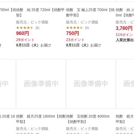
焼酎 純 35度 720ml【焼酎甲
焼酎 宝 極上25度 700ml【焼
焼酎 純 エ
類】
酎甲類】
0ml【焼
販売元：ビック酒販
販売元：ビック酒販
販売元：ビ
3,780円
(2)
(2)
960円
750円
114ポイン
29ポイント
23ポイント
入荷次第出
け
8月11日（火）
お届け
8月11日（火）
お届け
 20度 18
焼酎 鏡月25度 1800ml【焼酎
焼酎 宝焼酎 20度 4000ml
焼酎 鏡月2
甲類】
【焼酎甲類】
甲類】
販売元：ビック酒販
販売元：ビック酒販
販売元：ビ