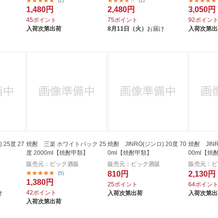
(2)
(1)
1,480円
2,480円
3,050円
45ポイント
75ポイント
92ポイン
入荷次第出荷
8月11日（火）
お届け
入荷次第出
 25度 27
焼酎 三楽 ホワイトパック 25
焼酎 JINRO(ジンロ) 20度 70
焼酎 JINR
度 2000ml【焼酎甲類】
0ml【焼酎甲類】
00ml【焼
販売元：ビック酒販
販売元：ビック酒販
販売元：ビ
810円
2,130円
(5)
1,380円
25ポイント
64ポイン
42ポイント
け
入荷次第出荷
入荷次第出
入荷次第出荷