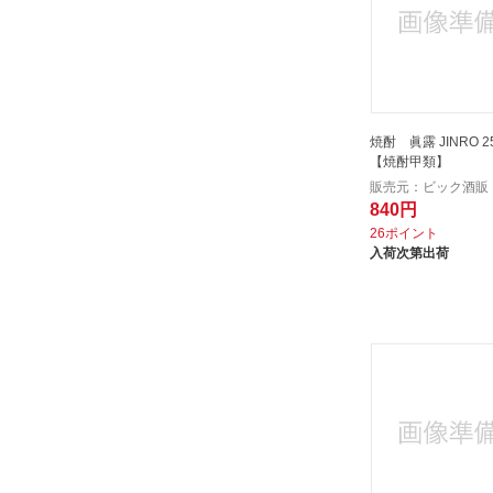
焼酎 眞露 JINRO 25
【焼酎甲類】
販売元：ビック酒販
840円
26ポイント
入荷次第出荷