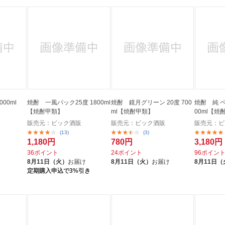
000ml
焼酎 一風パック25度 1800ml
焼酎 鏡月グリーン 20度 700
焼酎 純 ペ
【焼酎甲類】
ml【焼酎甲類】
00ml【焼
販売元：ビック酒販
販売元：ビック酒販
販売元：ビ
(13)
(3)
1,180円
780円
3,180円
36ポイント
24ポイント
96ポイン
8月11日（火）
お届け
8月11日（火）
お届け
8月11日（
定期購入申込で3%引き