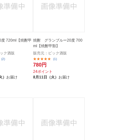
0度 720ml【焼酎甲
焼酎 グランブルー20度 700
ml【焼酎甲類】
ック酒販
販売元：ビック酒販
(2)
(1)
780円
ト
24ポイント
火）
お届け
8月11日（火）
お届け