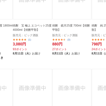
1800ml
焼酎 宝 極上 エコペット25度
焼酎 鏡月25度 700ml【焼酎
焼酎 純 25度 720m
4000ml【焼酎甲類】
甲類】
類】
販売元：ビック酒販
販売元：ビック酒販
販売元：ビ
(1)
(3)
3,080円
880円
798円
93ポイント
27ポイント
24ポイン
け
8月11日（火）
お届け
8月11日（火）
お届け
8月11日（
引き