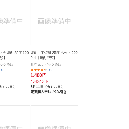
人窓口
R情報
nglish / 中文
焼酎 25度 600
焼酎 宝焼酎 25度 ペット 200
甲類】
0ml【焼酎甲類】
ック酒販
販売元：ビック酒販
(79)
(3)
1,480円
ト
45ポイント
火）
お届け
8月11日（火）
お届け
定期購入申込で3%引き