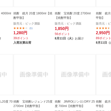
l
焼酎 鏡月 20度 1800ml【焼
焼酎 宝焼酎 20度 2700ml
焼酎 鏡月2
酎甲類】
【焼酎甲類】
甲類】
販売元：ビック酒販
販売元：ビック酒販
販売元：ビ
1,850円
(1)
1,280円
2,950円
56ポイント
39ポイント
89ポイン
け
8月11日（火）
お届け
入荷次第出荷
8月11日（
20度 70
焼酎 宝焼酎レジェンド25度
焼酎 JINRO(ジンロ) DRY 25
焼酎 鏡月2
2700ml【焼酎甲類】
度 700ml【焼酎甲類】
甲類】