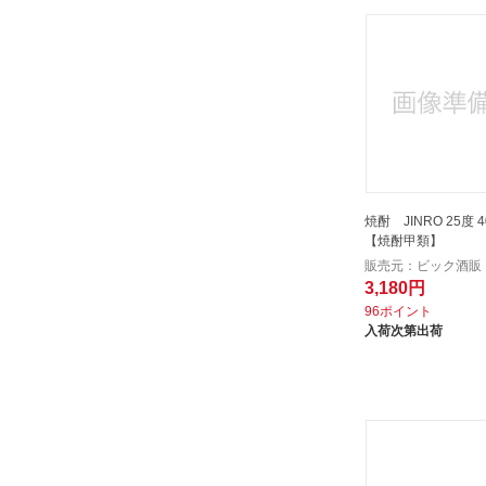
焼酎 JINRO 25度 4
【焼酎甲類】
販売元：ビック酒販
3,180円
96ポイント
入荷次第出荷