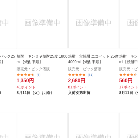
法
よくある質問・お問合せ
I
ご利用規約
E
パック25
焼酎 キンミヤ焼酎25度 1800
焼酎 宝焼酎 エコペット 25度
焼酎 キンミヤ
類】
ml【焼酎甲類】
4000ml【焼酎甲類】
ml【焼酎
販売元：ビック酒販
販売元：ビック酒販
販売元：ビ
(6)
(51)
1,350円
2,680円
560円
41ポイント
81ポイント
17ポイン
け
8月11日（火）
お届け
入荷次第出荷
8月11日（