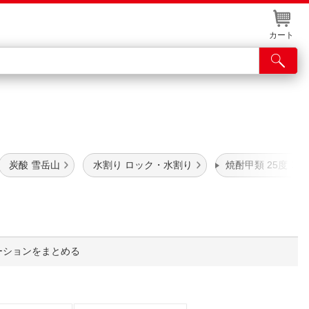
カート
店舗サービス
ット取り置き
炭酸 雪岳山
水割り ロック・水割り
焼酎甲類 25度
イントカードWEB登録
舗情報・店舗一覧
取り寄せ品入荷状況照会
ーションをまとめる