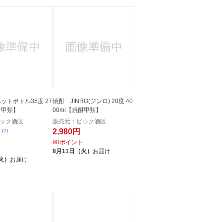
ットボトル35度 27
焼酎 JINRO(ジンロ) 20度 40
酎甲類】
00ml【焼酎甲類】
ック酒販
販売元：ビック酒販
2,980円
(2)
90ポイント
ト
8月11日（火）
お届け
火）
お届け