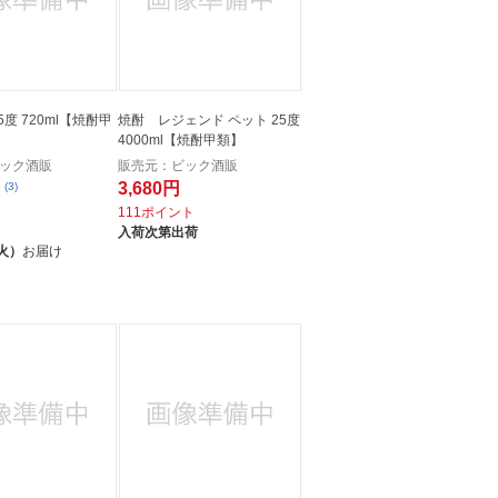
l【焼酎甲
焼酎 レジェンド ペット 25度
4000ml【焼酎甲類】
ック酒販
販売元：ビック酒販
3,680円
(3)
111ポイント
ト
入荷次第出荷
火）
お届け