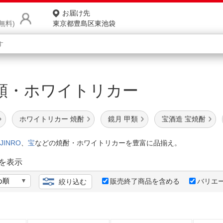
お届け先
無料)
東京都豊島区東池袋
商品をさがす
類・ホワイトリカー
ランキングからさがす
ネ
ホワイトリカー 焼酎
鏡月 甲類
宝酒造 宝焼酎
カテゴリ一覧からさがす
ポ
JINRO
、
宝
などの焼酎・ホワイトリカーを豊富に品揃え。
店
を表示
お
販売終了商品を含める
バリエ
絞り込む
お客様サポート
ご利用ガイド