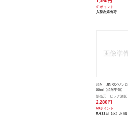
1,350円
41ポイント
入荷次第出荷
焼酎 JINRO(ジンロ)
00ml【焼酎甲類】
販売元：ビック酒販
2,280円
69ポイント
8月11日（火）
お届