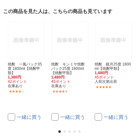
この商品を見た人は、こちらの商品も見ています
焼酎 一風パック35
焼酎 キンミヤ焼酎
焼酎 鏡月25度 1800
度 1800ml【焼酎甲
パック25度 1800ml
ml【焼酎甲類】
類】
【焼酎甲類】
1,480円
1,380円
1,480円
45ポイント
42ポイント
45ポイント
入荷次第出荷
在庫あり
在庫あり
(2)
(6)
(66)
一緒に買う
一緒に買う
一緒に買う