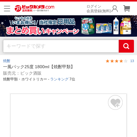
ログイン
会員登録(無料)
焼酎
13
一風パック25度 1800ml【焼酎甲類】
販売元：ビック酒販
焼酎甲類・ホワイトリカー -
ランキング
7位