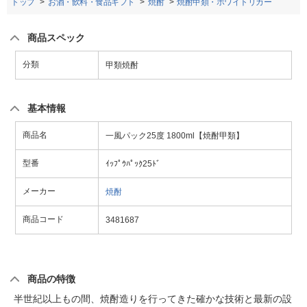
トップ
お酒・飲料・食品ギフト
焼酎
焼酎甲類・ホワイトリカー
商品スペック
分類
甲類焼酎
基本情報
商品名
一風パック25度 1800ml【焼酎甲類】
型番
ｲｯﾌﾟｳﾊﾟｯｸ25ﾄﾞ
メーカー
焼酎
商品コード
3481687
商品の特徴
半世紀以上もの間、焼酎造りを行ってきた確かな技術と最新の設