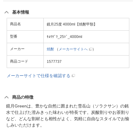
基本情報
商品名
鏡月25度 4000ml【焼酎甲類】
型番
ｷｮｳｹﾞﾂ_25ﾄﾞ_4000ml
メーカー
焼酎
（
メーカーサイトへ
）
商品コード
1577737
メーカーサイトで仕様を確認する
商品の特徴
鏡月Greenは、豊かな自然に囲まれた雪岳山（ソラクサン）の銘
水で仕上げた澄みきった味わいが特長です。炭酸割りやお茶割り
など、どんな割材とも相性がよく、気軽に自由なスタイルでお愉
しみいただけます。