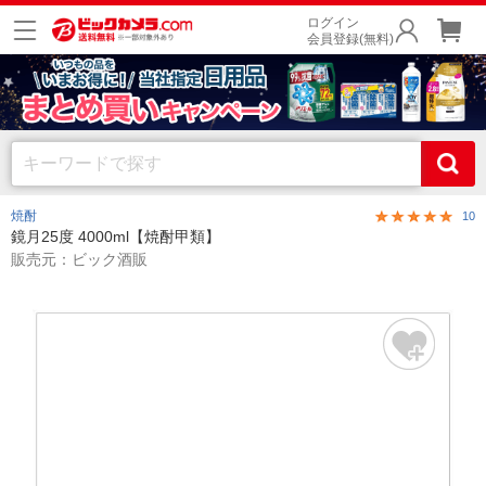
ログイン
会員登録(無料)
焼酎
10
鏡月25度 4000ml【焼酎甲類】
販売元：ビック酒販