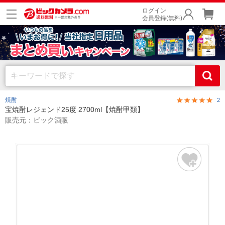
ログイン
会員登録(無料)
焼酎
2
宝焼酎レジェンド25度 2700ml【焼酎甲類】
販売元：ビック酒販