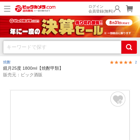
ログイン
会員登録(無料)
焼酎
2
鏡月25度 1800ml【焼酎甲類】
販売元：ビック酒販