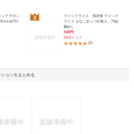
人窓口
R情報
ップ チタン
マジックライス 保存食 マジック
0ｍL/φ75×
ライス ななこめっつ(1食入：70g)
鯛めし
540円
54ポイント
(3)
nglish / 中文
ーションをまとめる