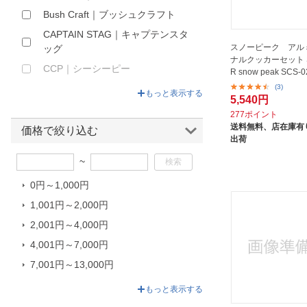
Bush Craft｜ブッシュクラフト
CAPTAIN STAG｜キャプテンスタ
スノーピーク アル
ッグ
ナルクッカーセット S
CCP｜シーシーピー
R snow peak SCS-
(3)
CHUMS｜チャムス
もっと表示する
5,540円
Coleman｜コールマン
277ポイント
送料無料、
店在庫有り
CROW CANYON HOME｜クロウ
価格で絞り込む
出荷
キャニオンホーム
~
DULTON｜ダルトン
FALCON｜ファルコン
0円～1,000円
FUTURE FOX｜フューチャーフォ
1,001円～2,000円
ックス
2,001円～4,000円
GRIP SWANY｜グリップスワニー
4,001円～7,000円
GSI｜ジーエスアイ
7,001円～13,000円
humangear｜ヒューマンギア
13,001円～81,400円
もっと表示する
JAGUY｜ヤガイ