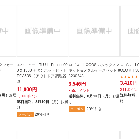
クッカー
エバニュー Ti U.L. Pot set 90
ロゴス LOGOS スタックメス
ロゴス LO
0
0 & 1300 チタンポットセット
キット＆メタルケースセット 8
OLO KIT 5
ECA536 〔アウトドア 調理器
8230243
具 〕
3,410円
3,546円
11,000円
341ポイン
355ポイント
（月）
お届
送料無料、
1,100ポイント
送料無料、
8月10日（月）
お届
け
送料無料、
8月10日（月）
お届
け
け
20%引き
クーポン
20%引き
クーポン