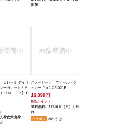
出荷
 コレール デイリ
スノーピーク フィールドク
マーガレット３Ｐ
ッカー Pro.1 CS-021R
－ＯＲＭ－ＪＰ】 C
16,890円
845ポイント
送料無料、
8月10日（月）
お届
ト
け
入荷次第出荷
20%引き
クーポン
定