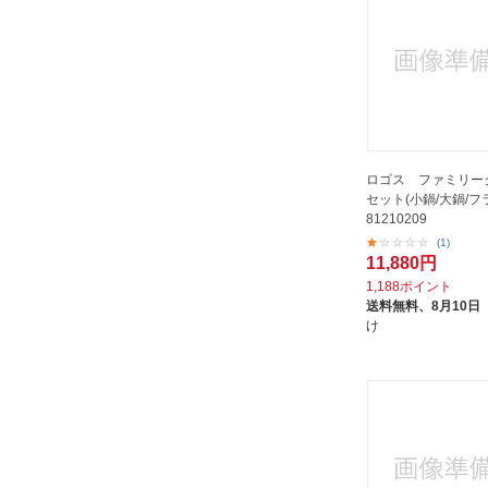
ライラクス｜LayLax
ルクルーゼ｜LE CREUSET
ロゴス｜LOGOS
ロッジ｜LODGE
万年｜MANNEN
三宝産業｜SAMPO SANGYO
ロゴス ファミリー
和田助製作所｜Wadasuke
セット(小鍋/大鍋/フ
81210209
尾上製作所｜ONOE
(1)
本間製作所｜HONMA
11,880円
正和｜SHOWA
1,188ポイント
送料無料、
8月10日
清水産業｜SHIMIZU Industrial
け
片力商事｜KATARIKI
玉虎堂製作所｜
GYOKKODOSEISAKUSHO
現代百貨｜GENDAI HYAKKA
田中文金属