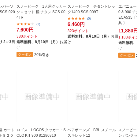
ンパーソ
スノーピーク 1人用クッカー
スノーピーク チタントレッ
エバニュー Ti
CS-020
ソロセット 極 チタン SCS-00
ク1400 SCS-009T
0 & 90
4TR
ECA535
(5)
具 〕
6,460円
(1)
7,600円
11,880
323ポイント
380ポイント
送料無料、
8月10日（月）
お届
1,188ポ
 2～3日
送料無料、
8月10日（月）
お届
け
送料無料、
け
け
20%引き
クーポン
クーポン
製 カート
ロゴス LOGOS クッカー・S
ベアボーンズ BBL スチール
スノーピー
ト８２０
OLO KIT 900 81280310
スキレット12
ン パンクッ