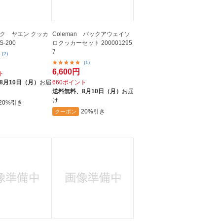
ク ヤエン クッカ
Coleman パックアウェイソ
S-200
ロクッカーセット 200001295
7
(2)
(1)
6,600円
ト
8月10日（月）
お届
660ポイント
送料無料、
8月10日（月）
お届
け
20%引き
20%引き
クーポン