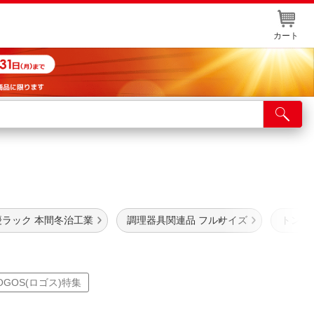
カート
店舗サービス
ット取り置き
イントカードWEB登録
舗情報・店舗一覧
慶ラック 本間冬治工業
調理器具関連品 フルサイズ
トング
取り寄せ品入荷状況照会
OGOS(ロゴス)特集