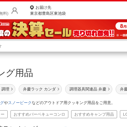
お届け先
無料)
東京都豊島区東池袋
商品をさがす
ランキングからさがす
ネ
ング用品
カテゴリ一覧からさがす
ポ
店
 調理
弁慶ラック カンダ
調理器具関連品 弁慶
弁
お
グ
や
スノーピーク
などのアウトドア用クッキング用品をご用意。
お客様サポート
カー
おすすめバーベキューコンロ
おすすめキャンプ用品
L
ご利用ガイド