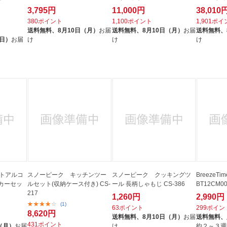
3,795円
11,000円
38,010
380ポイント
1,100ポイント
1,901ポ
送料無料、
8月10日（月）
お届
送料無料、
8月10日（月）
お届
送料無料、
（日）
お届
け
け
け
クトアルコ
スノーピーク キッチンツー
スノーピーク クッキングツ
Breeze
カーセッ
ルセット(収納ケース付き) CS-
ール 長柄しゃもじ CS-386
BT12CM0
217
1,260円
2,990円
(1)
63ポイント
299ポイン
8,620円
送料無料、
8月10日（月）
お届
送料無料、
431ポイント
（月）
お届
け
約２～３週