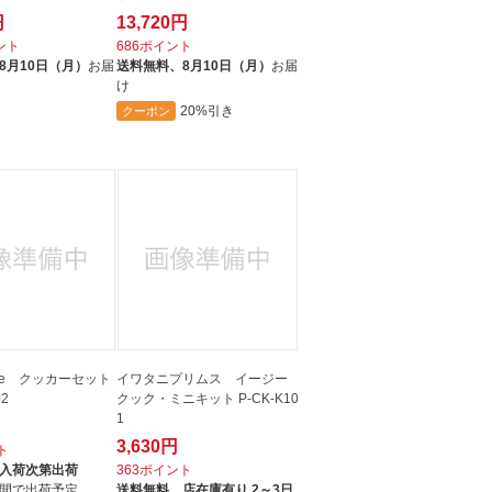
円
13,720円
イント
686ポイント
8月10日（月）
お届
送料無料、
8月10日（月）
お届
け
20%引き
クーポン
Time クッカーセット
イワタニプリムス イージー
02
クック・ミニキット P-CK-K10
1
3,630円
ト
入荷次第出荷
363ポイント
間で出荷予定
送料無料、
店在庫有り 2～3日