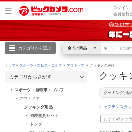
ログイン
会員登録(
カテゴリから選ぶ
全ての商品
こんにちは
トップ
スポーツ・自転車・ゴルフ
アウトドア
クッキング用品
ログイン
クッキ
カテゴリからさがす
新規会員登録
スポーツ・自転車・ゴルフ
クッキング用品
アウトドア
会員メニュー
キャプテンスタッ
クッキング用品
調理器具セット
お買いもの履歴
おすすめクッ
トング
閲覧履歴