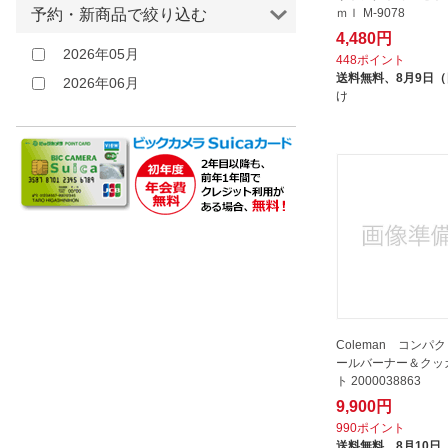
PENDLETON｜ペンドルトン
ｍｌ M-9078
予約・新商品で絞り込む
クリア
SIGG｜シグ
4,480円
2026年05月
その他
448ポイント
Skater｜スケーター
送料無料、
8月9日
2026年06月
Smokehouse Products｜スモーク
け
ハウスプロダクツ
STANLEY｜スタンレー
STAUB｜ストウブ
S’more｜スモア
Ujack｜ユージャック
WAQ｜ワック
Wonder Three Sides｜ワンダース
リーサイド
アサヒ興洋｜Asahikoyo
Coleman コンパ
ールバーナー＆クッ
アントレックス｜entrex
ト 2000038863
イケダ｜ikeda
9,900円
イワタニプリムス｜IWATANI-
990ポイント
PRIMUS
送料無料、
8月10日