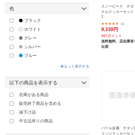
JETBOIL｜ジェットボイル
スノーピーク チタ
色
ナルクッカーセット S
JHQ｜ジェイエイチキュー
T
ブラック
Joseph Joseph｜ジョセフジョセ
(1)
フ
ホワイト
9,330円
467ポイント
KELLY BOCK｜ケリーボック
グレー
送料無料、
店在庫有り
KOZIOL｜コジオル
シルバー
出荷
KUPILKA｜クピルカ
ブルー
LAKEN｜ラーケン
グリーン
もっと表示する
LIGHT MY FIRE｜ライトマイファ
ベージュ
イヤー
イエロー
以下の商品を表示する
Montagna｜モンターナ
ゴールド
在庫がある商品
Mt.SUMI｜マウントスミ
オレンジ
販売終了商品を含める
NALGENE｜ナルゲン
ブラウン
値下げ品
OPINEL｜オピネル
レッド
中古品有りの商品
Oregonian Camper｜オレゴニア
ピンク
ンキャンパー
パール金属 チタン
リッジクッカーセッ
パープル