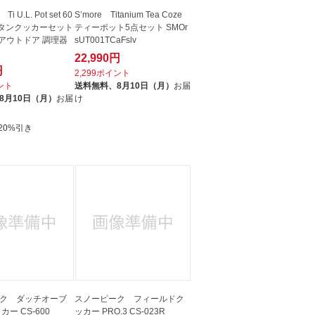
 U.L. Pot set 60
S’more Titanium Tea Coze
0 チタンクッカーセット
ティーポット5点セット SMOr
〔アウトドア 調理器
sUT001TCaFslv
22,990円
円
2,299ポイント
イント
送料無料、
8月10日（月）
お届
8月10日（月）
お届
け
20%引き
ク ダッチオーブ
スノーピーク フィールドク
カー CS-600
ッカー PRO.3 CS-023R