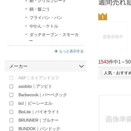
週間売れ
網・グリルプレート
ほしいもの
鍋・飯ごう
フライパン・パン
お知らせ
やかん・ケトル
ダッチオーブン・スモーカ
ー
もっと表示する
1543
件中
1
～
50
メーカー
A&F｜エイアンドエフ
asobito｜アソビト
Barbecook｜バーベクック
bcl｜ビーシーエル
BioLite｜バイオライト
BRUNNER｜ブルナー
BUNDOK｜バンドック