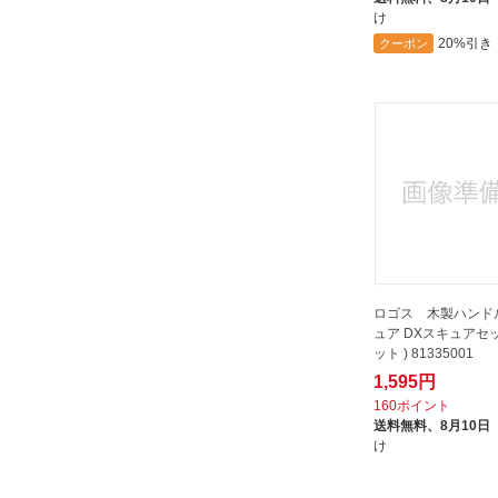
け
エバニュー｜EVERNEW
20%引き
クーポン
エルモ｜ELMO
オーエスケー｜OSK
カンダ｜Kanda
グランジャパン｜GRAND JAPAN
グリーンパン｜GREENPAN
サクライ｜sakurai
サーモス｜THERMOS
シンワ｜SHINWA
ロゴス 木製ハンド
シーサッカー｜Seasucker
ュア DXスキュアセ
スター商事｜STAR CORP
ット ) 81335001
1,595円
スノーピーク｜snow peak
160ポイント
スワロー工業｜SWALLOW
送料無料、
8月10日
け
ツヴィリング｜ZWILLING
デコレ｜DECOLE