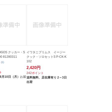
GOS クッカー・S
イワタニプリムス イージー
00 81280311
クック・ソロセットS P-CK-K
102
(1)
2,420円
ト
242ポイント
8月10日（月）
お届
送料無料、
店在庫有り 2～3日
出荷