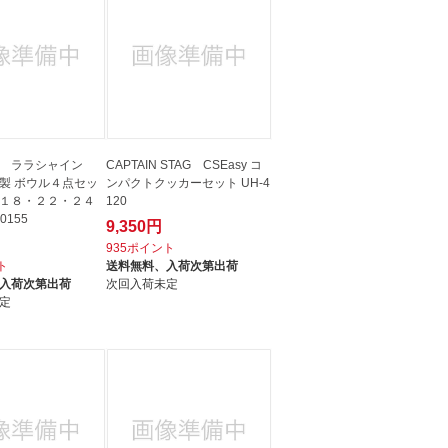
属 ララシャイン
CAPTAIN STAG CSEasy コ
製 ボウル４点セッ
ンパクトクッカーセット UH-4
１８・２２・２４
120
0155
9,350円
935ポイント
ト
送料無料、
入荷次第出荷
入荷次第出荷
次回入荷未定
定