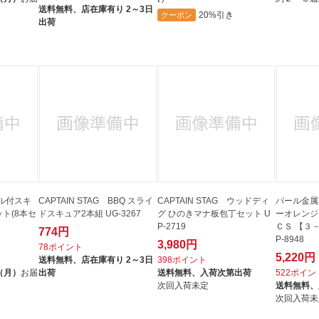
送料無料、
店在庫有り 2～3日
20%引き
クーポン
出荷
ル付スキ
CAPTAIN STAG BBQ スライ
CAPTAIN STAG ウッドディ
パール金属
ット(8本セ
ドスキュア2本組 UG-3267
グ ひのきマナ板包丁セット U
ーオレンジ
P-2719
ＣＳ 【３
774円
P-8948
3,980円
78ポイント
5,220円
送料無料、
店在庫有り 2～3日
398ポイント
（月）
お届
出荷
送料無料、
入荷次第出荷
522ポイン
次回入荷未定
送料無料、
次回入荷未