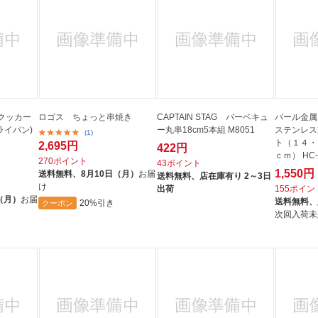
クッカー
ロゴス ちょっと串焼き
CAPTAIN STAG バーベキュ
パール金
ライパン)
ー丸串18cm5本組 M8051
ステンレス
(1)
ト（１４・
2,695円
422円
ｃｍ） HC-
270ポイント
43ポイント
1,550円
送料無料、
8月10日（月）
お届
送料無料、
店在庫有り 2～3日
け
出荷
155ポイン
（月）
お届
送料無料、
20%引き
クーポン
次回入荷未