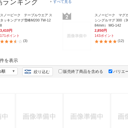
法
筋ランキング
すべて見る
よくある質問・お問合せ
I
ご利用規約
スノーピーク テーブルウエア ス
スノーピーク マグカ
タッキングマグ雪峰M200 TW-12
シングルマグ 300（30
8
84mm） MG-142
3,410円
2,850円
171ポイント
143ポイント
(3)
(12)
E
件を表示
販売終了商品を含める
バリエ
絞り込む