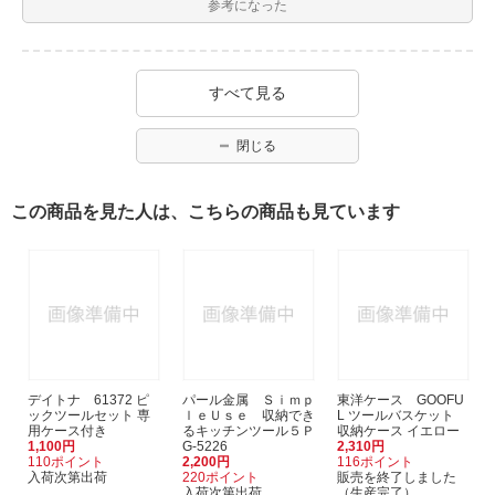
参考になった
すべて見る
閉じる
この商品を見た人は、こちらの商品も見ています
デイトナ 61372 ピ
パール金属 Ｓｉｍｐ
東洋ケース GOOFU
ックツールセット 専
ｌｅＵｓｅ 収納でき
L ツールバスケット
用ケース付き
るキッチンツール５Ｐ
収納ケース イエロー
1,100円
G-5226
2,310円
110ポイント
2,200円
116ポイント
入荷次第出荷
220ポイント
販売を終了しました
入荷次第出荷
（生産完了）