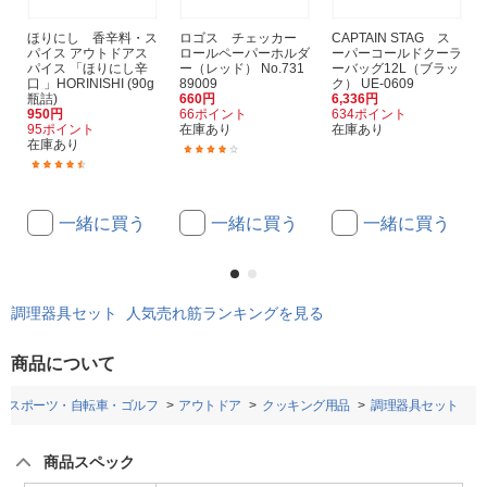
ほりにし 香辛料・ス
ロゴス チェッカー
CAPTAIN STAG ス
パイス アウトドアス
ロールペーパーホルダ
ーパーコールドクーラ
パイス 「ほりにし辛
ー（レッド） No.731
ーバッグ12L（ブラッ
口 」HORINISHI (90g
89009
ク） UE-0609
瓶詰)
660円
6,336円
950円
66ポイント
634ポイント
95ポイント
在庫あり
在庫あり
在庫あり
(12)
(99)
一緒に買う
一緒に買う
一緒に買う
調理器具セット 人気売れ筋ランキングを見る
商品について
スポーツ・自転車・ゴルフ
アウトドア
クッキング用品
調理器具セット
商品スペック