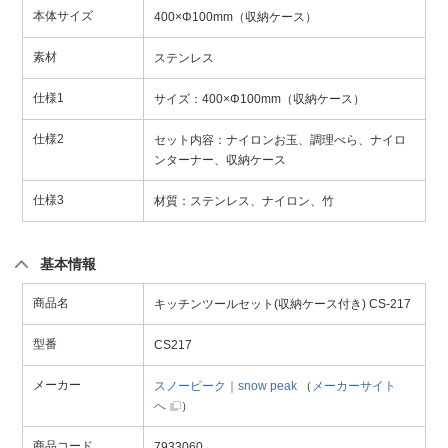
本体サイズ
400×Φ100mm（収納ケース）
素材
ステンレス
仕様1
サイズ：400×Φ100mm（収納ケース）
仕様2
セット内容：ナイロンお玉、調理べら、ナイロ
ンターナー、収納ケース
仕様3
材質：ステンレス、ナイロン、竹
基本情報
商品名
キッチンツールセット(収納ケース付き) CS-217
型番
CS217
メーカー
スノーピーク｜snow peak
（
メーカーサイト
へ
）
商品コード
7933060