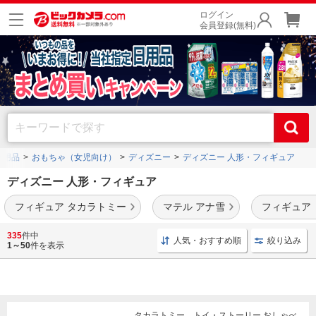
ログイン
会員登録(無料)
ー用品
おもちゃ（女児向け）
ディズニー
ディズニー 人形・フィギュア
ディズニー 人形・フィギュア
フィギュア タカラトミー
マテル アナ雪
フィギュア
ツムツム
や
トイ・ストーリー
、
ディズニープリンセス
などのディズニーの人形・フィ
335
件中
人気・おすすめ順
絞り込み
ギュアを豊富に品揃え。
1～50
件を表示
タカラトミー トイ・ストーリー おしゃべ