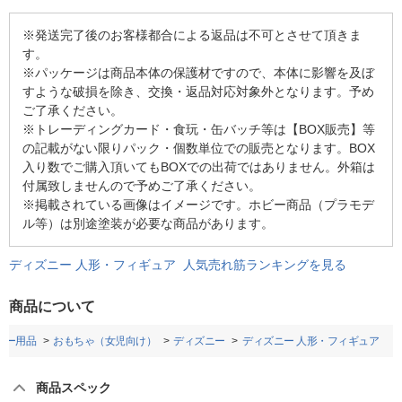
※発送完了後のお客様都合による返品は不可とさせて頂きま
す。
※パッケージは商品本体の保護材ですので、本体に影響を及ぼ
すような破損を除き、交換・返品対応対象外となります。予め
ご了承ください。
※トレーディングカード・食玩・缶バッチ等は【BOX販売】等
の記載がない限りパック・個数単位での販売となります。BOX
入り数でご購入頂いてもBOXでの出荷ではありません。外箱は
付属致しませんので予めご了承ください。
※掲載されている画像はイメージです。ホビー商品（プラモデ
ル等）は別途塗装が必要な商品があります。
ディズニー 人形・フィギュア 人気売れ筋ランキングを見る
商品について
ビー用品
おもちゃ（女児向け）
ディズニー
ディズニー 人形・フィギュア
商品スペック