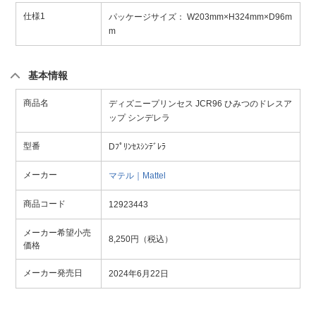
仕様1
パッケージサイズ： W203mm×H324mm×D96m
m
基本情報
商品名
ディズニープリンセス JCR96 ひみつのドレスア
ップ シンデレラ
型番
Dﾌﾟﾘﾝｾｽｼﾝﾃﾞﾚﾗ
メーカー
マテル｜Mattel
商品コード
12923443
メーカー希望小売
8,250円（税込）
価格
メーカー発売日
2024年6月22日