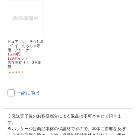
ピュアソン そうじ屋
いらず おもちゃ専
用 クリーナー
1,280円
128ポイント
店在庫有り 2～3日出
荷
(15)
一緒に買う
※発送完了後のお客様都合による返品は不可とさせて頂きま
す。
※パッケージは商品本体の保護材ですので、本体に影響を及ぼ
すような破損を除き、交換・返品対応対象外となります。予め