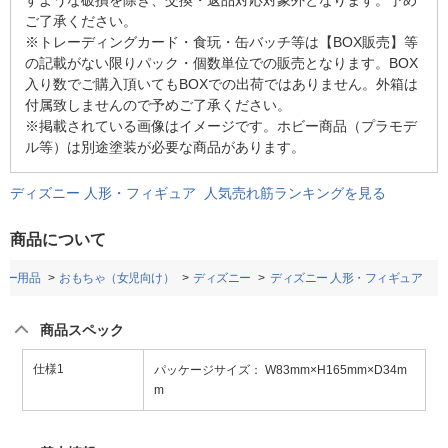
ご了承ください。
※トレーディングカード・食玩・缶バッチ等は【BOX販売】等
の記載がない限りパック・個数単位での販売となります。BOX
入り数でご購入頂いてもBOXでの出荷ではありません。外箱は
付属致しませんので予めご了承ください。
※掲載されている画像はイメージです。ホビー商品（プラモデ
ル等）は別途塗装が必要な商品があります。
ディズニー 人形・フィギュア 人気売れ筋ランキングを見る
商品について
ビー用品
おもちゃ（女児向け）
ディズニー
ディズニー 人形・フィギュア
商品スペック
仕様1
パッケージサイズ： W83mm×H165mm×D34m
m