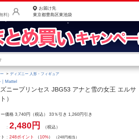
お届け先
無料)
東京都豊島区東池袋
商品をさがす
ランキングからさがす
ネ
ー
ディズニー 人形・フィギュア
カテゴリ一覧からさがす
ポ
Mattel
ズニープリンセス JBG53 アナと雪の女王 エル
店
ート）
お
ー価格 3,740円（税込） 33％引き 1,260円引き
お客様サポート
2,480円
（税込）
ご利用ガイド
ント
248ポイント
（
10%
）
（248円相当）