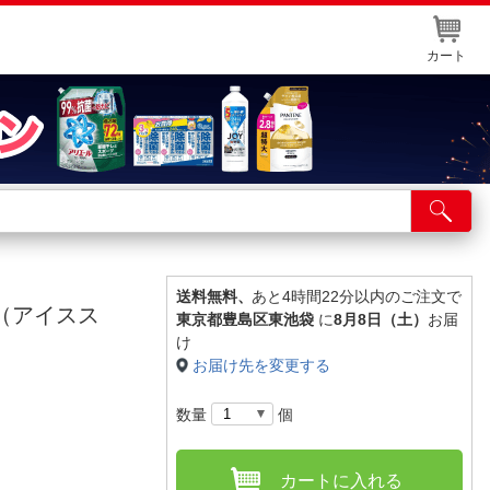
カート
店舗サービス
ット取り置き
イントカードWEB登録
送料無料、
あと4時間22分以内のご注文で
サ（アイスス
東京都豊島区東池袋
に
8月8日（土）
お届
舗情報・店舗一覧
け
お届け先を変更する
取り寄せ品入荷状況照会
数量
個
カートに入れる