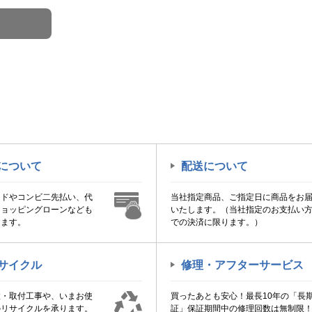
について
配送について
ードやコンビ二先払い、代
当社指定商品、ご指定日に商品をお
ショッピングローンなども
いたします。（当社指定のお支払い
けます。
での決済に限ります。）
サイクル
修理・アフターサービス
置・取付工事や、いまお使
買ったあとも安心！最長10年の「長
のリサイクルを承ります。
証」保証期間中の修理回数は無制限