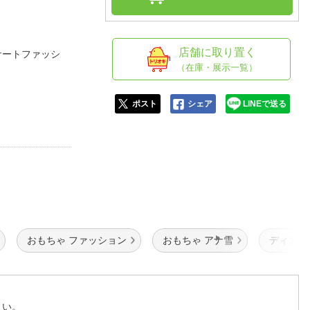
人窓口
R情報
店舗に取り置く
スケートファッシ
（在庫・展示一覧）
nglish / 中文
ポスト
シェア
LINEで送る
おもちゃ ファッション
おもちゃ アナ雪
ディズニ
さい。