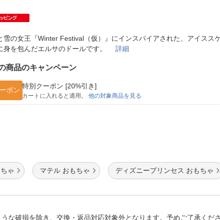
法
よくある質問・お問合せ
I
ご利用規約
と雪の女王『Winter Festival（仮）』にインスパイアされた、アイス
に身を包んだエルサのドールです。
詳細
の商品のキャンペーン
E
特別クーポン [20%引き]
ーポン
カートに入れると適用。
他の対象商品を見る
もちゃ
マテル おもちゃ
ディズニープリンセス おもちゃ
ような破損を除き、交換・返品対応対象外となります。予めご了承くだ