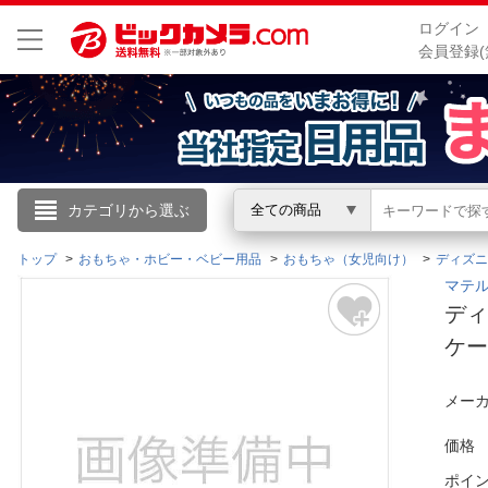
ログイン
会員登録(
こんにちは
カテゴリから選ぶ
全ての商品
ログイン
トップ
おもちゃ・ホビー・ベビー用品
おもちゃ（女児向け）
ディズニ
マテル｜
ディ
新規会員登録
ケ
会員メニュー
メーカ
お買いもの履歴
価格
閲覧履歴
ポイ