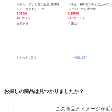
マテル アナと雪の女王 JBG59
マテル HRN65 ディズニープリ
くるっとまわして!エ...
ンセス/アナと雪の女...
4,310円
2,180円
431ポイント
218ポイント
在庫あり
在庫あり
一緒に買う
一緒に買う
お探しの商品は見つかりましたか？
この商品とイメージが近