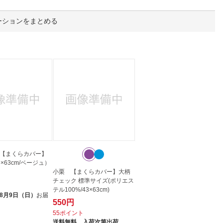
人窓口
R情報
ーションをまとめる
nglish / 中文
【まくらカバー】
×63cm/ベージュ）
小栗 【まくらカバー】大柄
チェック 標準サイズ(ポリエス
テル100%/43×63cm)
8月9日（日）
お届
550円
55ポイント
送料無料、
入荷次第出荷