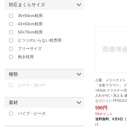
ファブザホーム｜Fab the Home
イエロー
対応まくらサイズ
ブレインスリープ｜BRAIN SLEEP
ゴールド
30×50cm枕用
ムービック｜movic
オレンジ
43×63cm枕用
メルクロス｜MERCROS
ブラウン
50×70cm枕用
モリシタ｜MORISHITA
レッド
ヒツジのいらない枕専用
ユノキ
ピンク
フリーサイズ
りぶはあと｜LIVHEART
パープル
抱き枕用
伊藤正｜itosho
その他
北沢｜KITAZAWA
種類
協和工業｜KYOWA
小栗 メリーナイト
MANUFACTURING
シーツ・カバー
「水彩フラワー」 ブ
大宗｜DAISOU
×63cm ファスナー
入れやすい 洗える 
太陽｜Taiyo
なりにくい FF16113-7
素材
小栗｜OGURI
590円
パイプ・ビーズ
山善｜YAMAZEN
59ポイント
送料無料、
8月9日
日繊商工｜Nissen Shoko
け