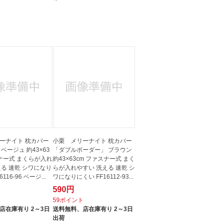
ーナイト 枕カバー
小栗 メリーナイト 枕カバー
ベージュ 約43×63
「ダブルボーダー」 ブラウン
スナー式 まくらが入れ
約43×63cm ファスナー式 まく
える 速乾 シワになり
らが入れやすい 洗える 速乾 シ
116-96 ベージ...
ワになりにくい FF16112-93...
590円
ト
59ポイント
店在庫有り 2～3日
送料無料、
店在庫有り 2～3日
出荷