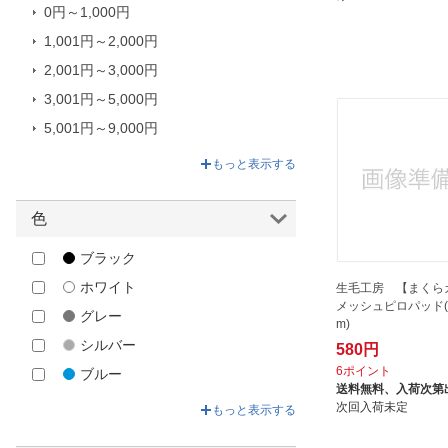
0円～1,000円
イケヒコ｜IKEHIKO
1,001円～2,000円
ウィルマックス｜WILLMAX
2,001円～3,000円
オーシン｜OSHIN
3,001円～5,000円
コアラマットレス｜Koala
5,001円～9,000円
コジット｜COGIT
9,001円～17,600円
コンテックス｜Kontex
もっと表示する
ソダール｜Sodahl
色
その他寝具メーカー
ダイトウボウ｜daitobo
ブラック
テクセット｜TEXET
ホワイト
生毛工房 【まくら
テンピュール｜TEMPUR
メッシュピロパッド(3
グレー
m)
ディーブレス｜D-Breath
シルバー
580円
ナイスデイ｜Niceday
6ポイント
ブルー
送料無料、
入荷次第
ハート｜Heart
グリーン
次回入荷未定
もっと表示する
ビーチ｜Beech
ベージュ