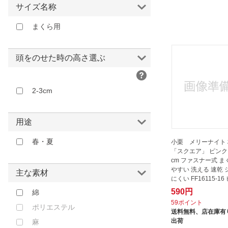
昭和西川｜SHOWA NISHIKAWA
サイズ名称
村中商工
まくら用
東京ベッド｜TOKYO BED
水野｜Mizuno
頭をのせた時の高さ選ぶ
生毛工房｜UMO KOBO
田村駒｜TAMURAKOMA
2-3cm
篠原化学｜Shinoharakagaku
西川｜NISHIKAWA
用途
龍宮｜Ryugu
5050WORKSHOP｜フィフティフ
春・夏
小栗 メリーナイト
ィフティワークショップ
「スクエア」 ピンク 
cm ファスナー式 
やすい 洗える 速乾
主な素材
にくい FF16115-16 
590円
綿
59ポイント
ポリエステル
送料無料、
店在庫有り
出荷
麻