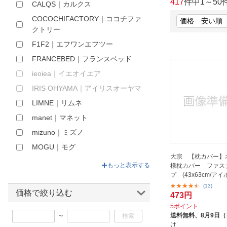
417
件中
1
～
50
CALQS｜カルクス
ほしいもの
COCOCHIFACTORY｜ココチファ
クトリー
お知らせ
F1F2｜エフワンエフツー
FRANCEBED｜フランスベッド
ieoiea｜イエオイエア
IRIS OHYAMA｜アイリスオーヤマ
LIMNE｜リムネ
manet｜マネット
mizuno｜ミズノ
MOGU｜モグ
大宗 【枕カバー】
MTG｜エムティージー
もっと表示する
様枕カバー ファス
プ (43x63cm/アイ
NELL｜ネル
(13)
TENTIAL｜テンシャル
価格で絞り込む
473円
アメイズプラス｜Amaze Plus
5ポイント
~
送料無料、
8月9日
アルファックス｜alphax
け