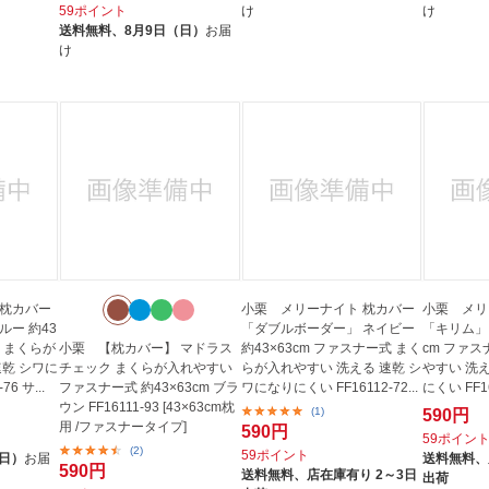
59ポイント
け
け
送料無料、
8月9日（日）
お届
け
 枕カバー
小栗 メリーナイト 枕カバー
小栗 メリ
ルー 約43
「ダブルボーダー」 ネイビー
「キリム」 
式 まくらが
小栗 【枕カバー】 マドラス
約43×63cm ファスナー式 まく
cm ファ
速乾 シワに
チェック まくらが入れやすい
らが入れやすい 洗える 速乾 シ
やすい 洗
6 サ...
ファスナー式 約43×63cm ブラ
ワになりにくい FF16112-72...
にくい FF16
ウン FF16111-93 [43×63cm枕
(1)
590円
用 /ファスナータイプ]
590円
59ポイン
(2)
59ポイント
（日）
お届
送料無料、
590円
送料無料、
店在庫有り 2～3日
出荷