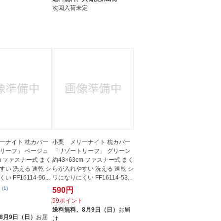
次回入荷未定
ーナイト 枕カバー
小栗 メリーナイト 枕カバー
リーフ」 ベージュ
「リゾートリーフ」 グリーン
cm ファスナー式 まく
約43×63cm ファスナー式 まく
すい 洗える 速乾 シ
らが入れやすい 洗える 速乾 シ
 FF16114-96...
ワになりにくい FF16114-53...
(1)
590円
59ポイント
ト
送料無料、
8月9日（日）
お届
8月9日（日）
お届
け