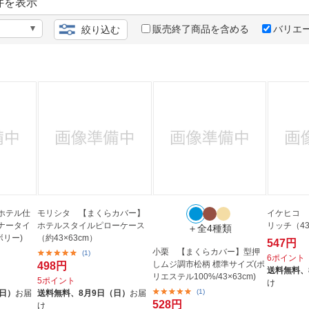
法
件を表示
よくある質問・お問合せ
I
販売終了商品を含める
バリエ
絞り込む
ご利用規約
E
ホテル仕
モリシタ 【まくらカバー】
イケヒコ 
ナータイ
ホテルスタイルピローケース
リッチ（43
＋全4種類
ボリー)
（約43×63cm）
547円
小栗 【まくらカバー】型押
(1)
6ポイント
しムジ調市松柄 標準サイズ(ポ
498円
送料無料、
リエステル100%/43×63cm)
5ポイント
け
(1)
（日）
お届
送料無料、
8月9日（日）
お届
528円
け