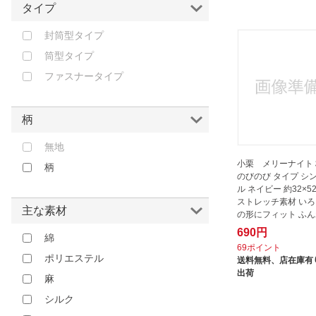
タイプ
封筒型タイプ
筒型タイプ
ファスナータイプ
柄
無地
小栗 メリーナイト
柄
のびのび タイプ シ
ル ネイビー 約32×5
ストレッチ素材 い
主な素材
の形にフィット ふ
さ...
690円
綿
69ポイント
ポリエステル
送料無料、
店在庫有り
出荷
麻
シルク