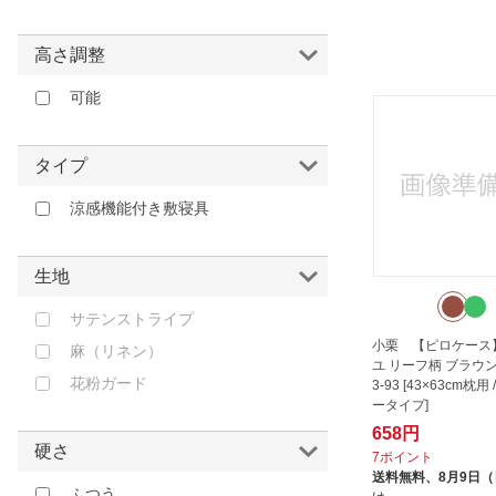
高さ調整
可能
タイプ
涼感機能付き敷寝具
生地
サテンストライプ
小栗 【ピロケース
麻（リネン）
ユ リーフ柄 ブラウン 
花粉ガード
3-93 [43×63cm枕
ータイプ]
658円
硬さ
7ポイント
送料無料、
8月9日
ふつう