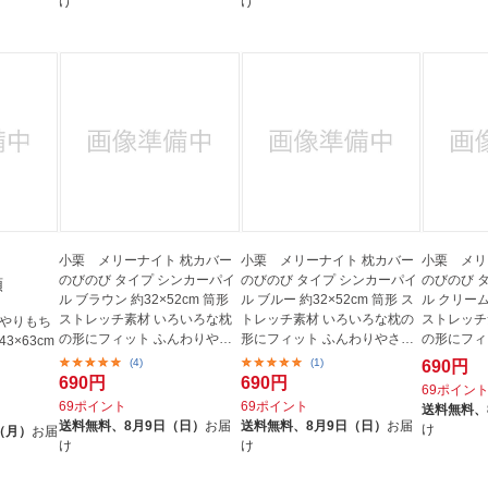
け
け
小栗 メリーナイト 枕カバー
小栗 メリーナイト 枕カバー
小栗 メリ
のびのび タイプ シンカーパイ
のびのび タイプ シンカーパイ
のびのび 
類
ル ブラウン 約32×52cm 筒形
ル ブルー 約32×52cm 筒形 ス
ル クリーム 
ストレッチ素材 いろいろな枕
トレッチ素材 いろいろな枕の
ストレッチ
んやりもち
の形にフィット ふんわりや
形にフィット ふんわりやさ
の形にフィ
3×63cm
さ...
し...
さ...
(4)
(1)
690円
690円
690円
69ポイン
69ポイント
69ポイント
送料無料、
送料無料、
8月9日（日）
お届
送料無料、
8月9日（日）
お届
け
（月）
お届
け
け