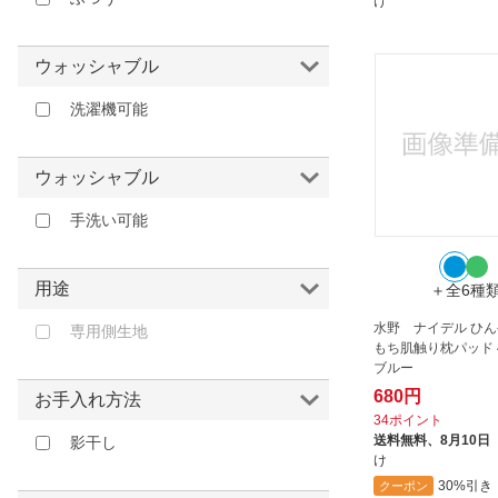
け
ウォッシャブル
洗濯機可能
ウォッシャブル
手洗い可能
用途
＋全6種
水野 ナイデル ひ
専用側生地
もち肌触り枕パッド 4
ブルー
680円
お手入れ方法
34ポイント
送料無料、
8月10日
影干し
け
30%引き
クーポン