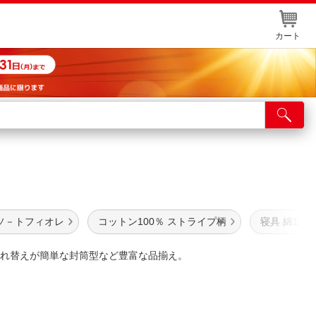
カート
店舗サービス
ット取り置き
イントカードWEB登録
舗情報・店舗一覧
ソ－トフィオレ
コットン100％ ストライプ柄
寝具 綿100
取り寄せ品入荷状況照会
れ替えが簡単な封筒型など豊富な品揃え。