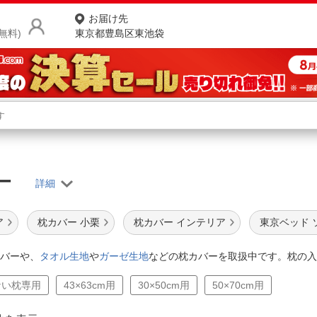
お届け先
無料)
東京都豊島区東池袋
商品をさがす
ランキングからさがす
ネ
バー
カテゴリ一覧からさがす
ポ
店
ア
枕カバー 小栗
枕カバー インテリア
東京ベッド 
お
バーや、
タオル生地
や
ガーゼ生地
などの枕カバーを取扱中です。枕の入
お客様サポート
ない枕専用
43×63cm用
30×50cm用
50×70cm用
ご利用ガイド