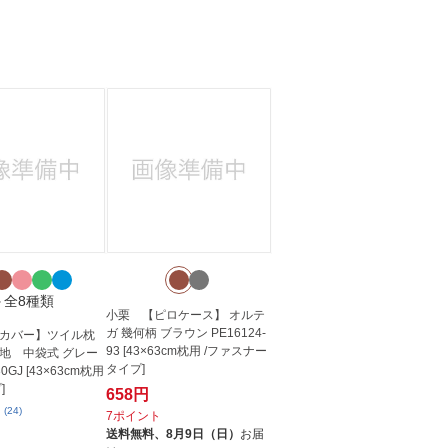
＋全8種類
小栗 【ピロケース】 オルテ
ガ 幾何柄 ブラウン PE16124-
カバー】ツイル枕
93 [43×63cm枕用 /ファスナー
地 中袋式 グレー
タイプ]
0GJ [43×63cm枕用
]
658円
(24)
7ポイント
送料無料、
8月9日（日）
お届