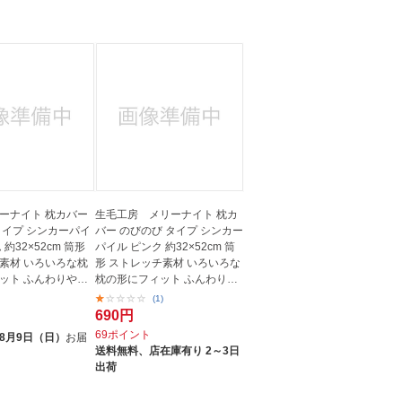
ーナイト 枕カバー
生毛工房 メリーナイト 枕カ
タイプ シンカーパイ
バー のびのび タイプ シンカー
約32×52cm 筒形
パイル ピンク 約32×52cm 筒
素材 いろいろな枕
形 ストレッチ素材 いろいろな
ット ふんわりや
枕の形にフィット ふんわり
や...
(1)
690円
ト
69ポイント
8月9日（日）
お届
送料無料、
店在庫有り 2～3日
出荷