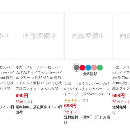
 枕カバー
小栗 メリーナイト 枕カバー
小栗 メリ
ンカーパイ
のびのび タイプ シンカーパイ
両サイドフ
＋全8種類
2cm 筒形
ル グリーン 約32×52cm 筒形
約45×70cm
ろいろな枕
ストレッチ素材 いろいろな枕
3cmの枕に
大宗 【まくらカバー】のび
んわりや
の形にフィット ふんわりや
結ぶタイプ 
のびパイルまくらカバー ス
さ...
ー...
トライプ (32×52cm/グレー)
690円
698円
(11)
69ポイント
70ポイン
698円
 2～3日
送料無料、
店在庫有り 2～3日
送料無料、
7ポイント
出荷
け
送料無料、
8月9日（日）
お届
け