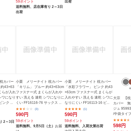
59ポイント
出荷
送料無料、
店在庫有り 2～3日
出荷
 枕カバー
小栗 メリーナイト 枕カバー
小栗 メリーナイト 枕カバー
約43×63
「キリム」 ブルー 約43×63cm
「水彩フラワー」 ピンク 約43
まくらが入れ
ファスナー式 まくらが入れや
×63cm ファスナー式 まくらが
 シワになり
すい 洗える 速乾 シワになりに
入れやすい 洗える 速乾 シワに
大宗 【枕
ピンク ...
くい FF16116-76 サックス ...
なりにくい FF16113-16 ピ...
カバー 無
ジュ 95993
(3)
(1)
/中袋タイプ
590円
590円
59ポイント
59ポイント
 2～3日
598円
送料無料、
9月5日（土）
お届
送料無料、
入荷次第出荷