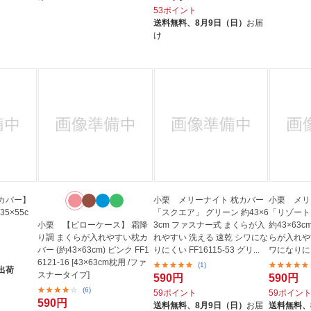
53ポイント
送料無料、
8月9日（日）
お届
け
カバー】
小栗 メリーナイト 枕カバー
小栗 メリ
5×55c
「スクエア」 グリーン 約43×6
「リゾート
小栗 【ピローケース】 霜降
3cm ファスナー式 まくらが入
約43×63
り調 まくらが入れやすい枕カ
れやすい 洗える 速乾 シワにな
らが入れや
バー (約43×63cm) ピンク FF1
りにくい FF16115-53 グリ...
ワになりにくい
6121-16 [43×63cm枕用 /ファ
(1)
出荷
スナータイプ]
590円
590円
(6)
59ポイント
59ポイン
590円
送料無料、
8月9日（日）
お届
送料無料、