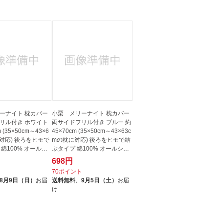
ーナイト 枕カバー
小栗 メリーナイト 枕カバー
リル付き ホワイト
両サイドフリル付き ブルー 約
 (35×50cm～43×6
45×70cm (35×50cm～43×63c
対応) 後ろをヒモで
mの枕に対応) 後ろをヒモで結
綿100% オールシ
ぶタイプ 綿100% オールシー
ズ...
698円
ト
70ポイント
8月9日（日）
お届
送料無料、
9月5日（土）
お届
け