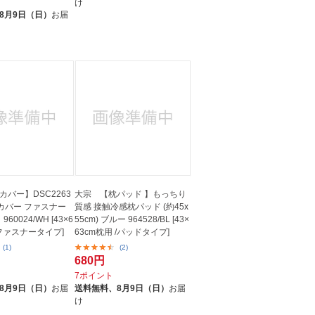
け
8月9日（日）
お届
バー】DSC2263
大宗 【枕パッド 】もっちり
枕カバー ファスナー
質感 接触冷感枕パッド (約45x
60024/WH [43×6
55cm) ブルー 964528/BL [43×
/ファスナータイプ]
63cm枕用 /パッドタイプ]
(1)
(2)
680円
7ポイント
8月9日（日）
お届
送料無料、
8月9日（日）
お届
け