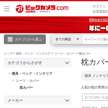
ログイン
会員登録(
カテゴリから選ぶ
全ての商品
こんにちは
トップ
寝具・ベッド・インテリア
シーツ・カバー
枕カバー
ログイン
枕カ
カテゴリからさがす
新規会員登録
寝具・ベッド・インテリア
寝具 インテリ
シーツ・カバー
会員メニュー
人気の枕の専用カ
枕カバー
お買いもの履歴
ヒツジのいら
メーカー
閲覧履歴