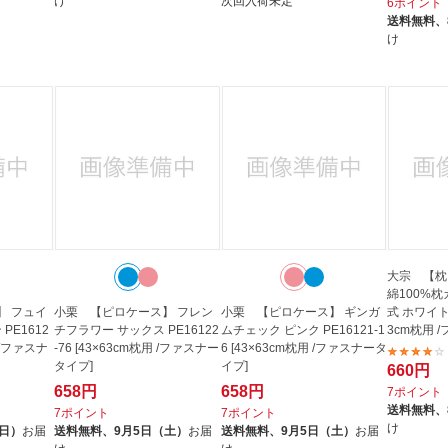
け
次回入荷未定
6ポイント
送料無料、
け
大宗 【枕カ
綿100%
】 フュイ
小栗 【ピロケース】 フレン
小栗 【ピロケース】 ギンガ
式 ホワイト 9
PE1612
チフラワー サックス PE16122
ムチェック ピンク PE16121-1
3cm枕用 
用 /ファスナ
-76 [43×63cm枕用 /ファスナー
6 [43×63cm枕用 /ファスナータ
タイプ]
イプ]
660円
658円
658円
7ポイント
送料無料、
7ポイント
7ポイント
け
（日）
お届
送料無料、
9月5日（土）
お届
送料無料、
9月5日（土）
お届