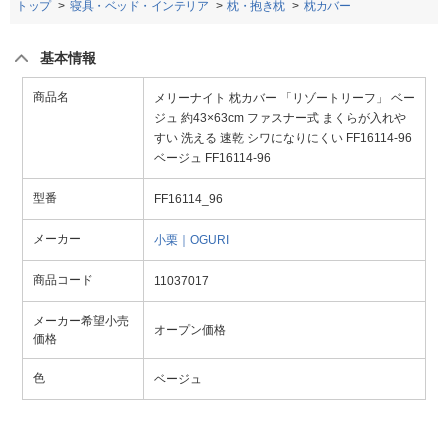
トップ
寝具・ベッド・インテリア
枕・抱き枕
枕カバー
基本情報
商品名
メリーナイト 枕カバー 「リゾートリーフ」 ベー
ジュ 約43×63cm ファスナー式 まくらが入れや
すい 洗える 速乾 シワになりにくい FF16114-96
ベージュ FF16114-96
型番
FF16114_96
メーカー
小栗｜OGURI
商品コード
11037017
メーカー希望小売
オープン価格
価格
色
ベージュ