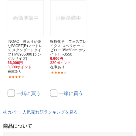
INOAC 寝返りが楽
篠原化学 フォスフレ
なFACET(R)マットレ
イクス スペリオール
ス スタンダードタイ
ピロー 35×50cm ホワ
プ FM8905000 [シン
イト FF-3550
グルサイズ]
6,600円
66,000円
330ポイント
3,300ポイント
在庫あり
在庫あり
(1)
(1)
一緒に買う
一緒に買う
枕カバー 人気売れ筋ランキングを見る
商品について