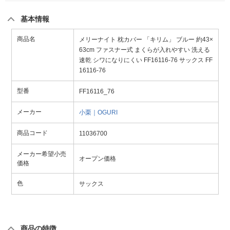
基本情報
商品名
メリーナイト 枕カバー 「キリム」 ブルー 約43×
63cm ファスナー式 まくらが入れやすい 洗える
速乾 シワになりにくい FF16116-76 サックス FF
16116-76
型番
FF16116_76
メーカー
小栗｜OGURI
商品コード
11036700
メーカー希望小売
オープン価格
価格
色
サックス
商品の特徴