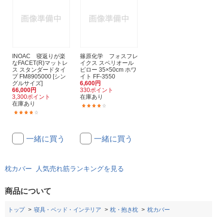
INOAC 寝返りが楽
篠原化学 フォスフレ
なFACET(R)マットレ
イクス スペリオール
ス スタンダードタイ
ピロー 35×50cm ホワ
プ FM8905000 [シン
イト FF-3550
グルサイズ]
6,600円
66,000円
330ポイント
3,300ポイント
在庫あり
在庫あり
(1)
(1)
一緒に買う
一緒に買う
枕カバー 人気売れ筋ランキングを見る
商品について
トップ
寝具・ベッド・インテリア
枕・抱き枕
枕カバー