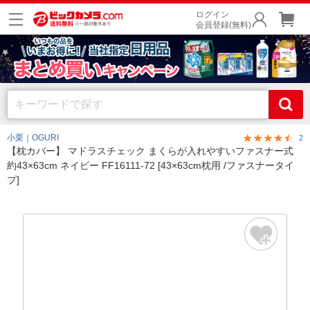
ログイン
会員登録(無料)
小栗｜OGURI
2
【枕カバー】 マドラスチェック まくらが入れやすいファスナー式
約43×63cm ネイビー FF16111-72 [43×63cm枕用 /ファスナータイ
プ]