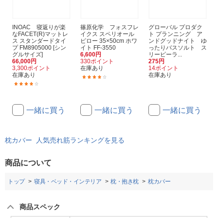
INOAC 寝返りが楽
篠原化学 フォスフレ
グローバル プロダク
なFACET(R)マットレ
イクス スペリオール
ト プランニング ア
ス スタンダードタイ
ピロー 35×50cm ホワ
ンドグッドナイト ゆ
プ FM8905000 [シン
イト FF-3550
ったりバスソルト ス
グルサイズ]
6,600円
リーピーラ...
66,000円
330ポイント
275円
3,300ポイント
在庫あり
14ポイント
在庫あり
在庫あり
(1)
(1)
一緒に買う
一緒に買う
一緒に買う
枕カバー 人気売れ筋ランキングを見る
商品について
トップ
寝具・ベッド・インテリア
枕・抱き枕
枕カバー
商品スペック