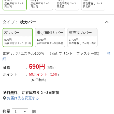
590円
590円
590円
590円
店在庫有り 2～3
店在庫有り 2～3
店在庫有り 2～3
店在庫有り 2～3
日出荷
日出荷
日出荷
日出荷
タイプ
：
枕カバー
枕カバー
掛け布団カバー
敷布団カバー
590円
1,950円
1,790円
店在庫有り 2～3日出荷
店在庫有り 2～3日出荷
店在庫有り 2～3日出荷
素材：ポリエステル100％ （両面プリント ファスナー式）
詳
細
590円
価格
（税込）
ポイント
59ポイント
（
10%
）
（59円相当）
送料無料、
店在庫有り 2～3日出荷
お届け先を変更する
数量
個