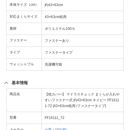
本体サイズ（cm）
約43×63cm
対応まくらサイズ
43×63cm枕用
素材
ポリエステル100％
ファスナー
ファスナーあり
タイプ
ファスナータイプ
ウォッシャブル
洗濯機可能
基本情報
商品名
【枕カバー】 マドラスチェック まくらが入れや
すいファスナー式 約43×63cm ネイビー FF1611
1-72 [43×63cm枕用 /ファスナータイプ]
型番
FF16111_72
メーカー
小栗｜OGURI