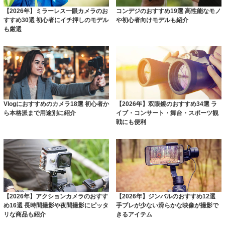
【2026年】ミラーレス一眼カメラのお
コンデジのおすすめ19選 高性能なモノ
すすめ30選 初心者にイチ押しのモデル
や初心者向けモデルも紹介
も厳選
Vlogにおすすめのカメラ18選 初心者か
【2026年】双眼鏡のおすすめ34選 ラ
ら本格派まで用途別に紹介
イブ・コンサート・舞台・スポーツ観
戦にも便利
【2026年】アクションカメラのおすす
【2026年】ジンバルのおすすめ12選
め16選 長時間撮影や夜間撮影にピッタ
手ブレが少ない滑らかな映像が撮影で
リな商品も紹介
きるアイテム