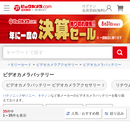
ログイン
会員登録(無料)
ズ・メモリーカード
ビデオカメラアクセサリー
ビデオカメラバッテリー
ビデオカメラバッテリー
ビデオカメラバッテリー ビデオカメラアクセサリー
リチウ
パナソニック
や
ソニー
、
キヤノン
など各メーカーのビデオカメラバッテリーを取り揃
えております。
ビデオカメラのおすすめ
4Kビデオカメラの特集
Vlogカメラ特集
35
件中
人気・おすすめ順
絞り込み
1～35
件を表示