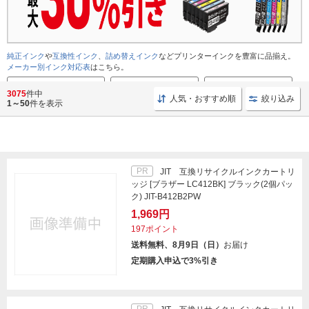
純正インク
や
互換性インク
、
詰め替えインク
などプリンターインクを豊富に品揃え。
メーカー別インク対応表
はこちら。
メーカー別 インク対応表
キヤノン 純正インク
エプソン 純正インク
3075
件中
人気・おすすめ順
絞り込み
1～50
件を表示
PR
JIT 互換リサイクルインクカートリ
ッジ [ブラザー LC412BK] ブラック(2個パッ
ク) JIT-B412B2PW
1,969円
197ポイント
送料無料、8月9日（日）
お届け
定期購入申込で3%引き