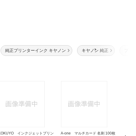
純正プリンターインク キヤノン
キヤノン 純正
プリ
KOKUYO インクジェットプリン
A-one マルチカード 名刺 100枚
A-on