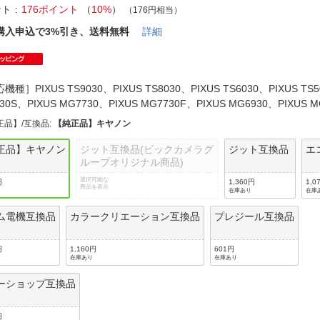
法
よくある質問・お問合せ
ント
176ポイント
（
10%
）
（176円相当）
I
購入申込で3%引き、送料無料
詳細
ご利用規約
機種］PIXUS TS9030、PIXUS TS8030、PIXUS TS6030、PIXUS TS5
030S、PIXUS MG7730、PIXUS MG7730F、PIXUS MG6930、PIXUS
E
正品】/互換品
:
【純正品】キヤノン
正品】キヤノン
ジット互換品(ビックカメラグ
ジット互換品
エ
ループオリジナル商品)
選択可能な
円
1,360円
1,0
商品を表示
在庫あり
在庫
ム電機互換品
カラークリエーション互換品
プレジール互換品
円
1,160円
601円
在庫あり
在庫あり
ーショップ互換品
円