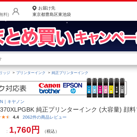
お届け先
無料)
東京都豊島区東池袋
商品をさがす
ランキングからさがす
ネ
リッジ
プリンターインク
純正プリンターインク
カテゴリ一覧からさがす
ポ
店
ON｜キヤノン
お
I-370XLPGBK 純正プリンターインク (大容量) 
お客様サポート
4.4
2062
件の商品レビュー
1,760円
ご利用ガイド
（税込）