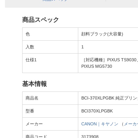
商品スペック
色
顔料ブラック(大容量)
入数
1
仕様1
［対応機種］PIXUS TS9030、P
PIXUS MG5730
基本情報
商品名
BCI-370XLPGBK 純正プ
型番
BCI370XLPGBK
メーカー
CANON｜キヤノン
（
メーカ
商品コード
3173908