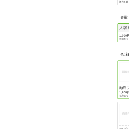
販売を終
容量
大容
1,760
在庫あり
色
:
顔料
ク
1,760
在庫あり