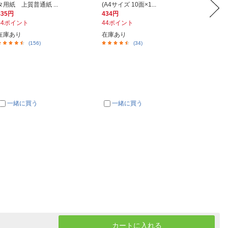
タ用紙 上質普通紙 ...
(A4サイズ 10面×1...
はくりタ
435円
434円
522円
44ポイント
44ポイント
53ポイ
在庫あり
在庫あり
在庫あ
(156)
(34)
一緒に買う
一緒に買う
一
カートに入れる