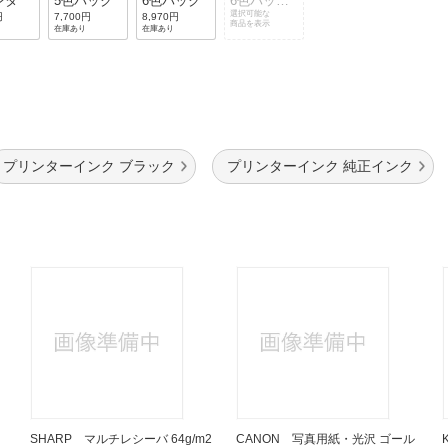
ンタ
5色パック
6色パック
6色パック
(旧パッケ
選択可能な
円
7,700円
8,970円
商品を表示
在庫あり
在庫あり
ージ)
プリンターインク ブラック
プリンターインク 純正インク
SHARP マルチレシーバ 64g/m2
CANON 写真用紙・光沢 ゴール