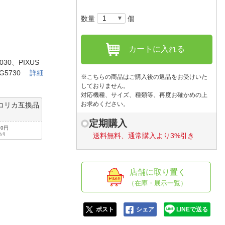
人窓口
数量
個
R情報
カートに入れる
030、PIXUS
 MG5730
詳細
nglish / 中文
※こちらの商品はご購入後の返品をお受けいた
しておりません。
対応機種、サイズ、種類等、再度お確かめの上
お求めください。
コリカ互換品
定期購入
70円
あり
送料無料、通常購入より3%引き
店舗に取り置く
（在庫・展示一覧）
ポスト
シェア
LINEで送る