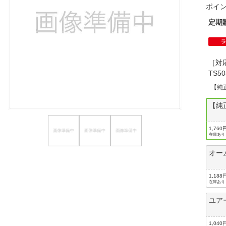
ポイ
ほしいもの
定期
お知らせ
［対応
TS5
【純
【純
1,760
在庫あり
オー
1,188
在庫あり
ユア
1,040