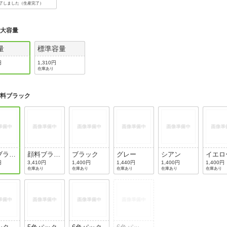
了しました（生産完了）
:
大容量
量
標準容量
円
1,310円
在庫あり
顔料ブラック
ブラッ
顔料ブラッ
ブラック
グレー
シアン
イエロ
ク(2個パッ
円
3,410円
1,400円
1,440円
1,400円
1,400円
在庫あり
在庫あり
在庫あり
在庫あり
在庫あり
ク)