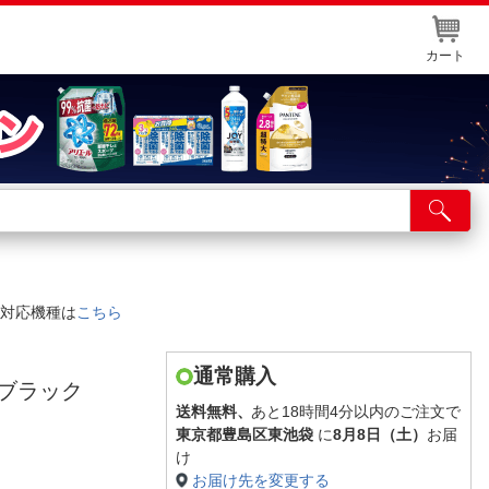
カート
店舗サービス
ット取り置き
イントカードWEB登録
対応機種は
こちら
舗情報・店舗一覧
取り寄せ品入荷状況照会
通常購入
顔料ブラック
送料無料、
あと18時間4分以内のご注文で
東京都豊島区東池袋
に
8月8日（土）
お届
け
お届け先を変更する