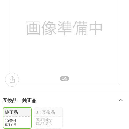
1/5
互換品
：
純正品
純正品
JIT互換品
選択可能な
4,200円
商品を表示
在庫あり