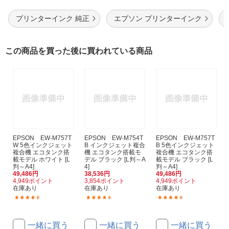
プリンターインク 純正
エプソン プリンターインク
この商品を買った後に買われている商品
EPSON EW-M757T
EPSON EW-M754T
EPSON EW-M757T
W 5色インクジェット
B インクジェット複合
B 5色インクジェット
複合機 エコタンク搭
機 エコタンク搭載モ
複合機 エコタンク搭
載モデル ホワイト [L
デル ブラック [L判～A
載モデル ブラック [L
判～A4]
4]
判～A4]
49,486円
38,536円
49,486円
4,949ポイント
3,854ポイント
4,949ポイント
在庫あり
在庫あり
在庫あり
(34)
(203)
(34)
一緒に買う
一緒に買う
一緒に買う