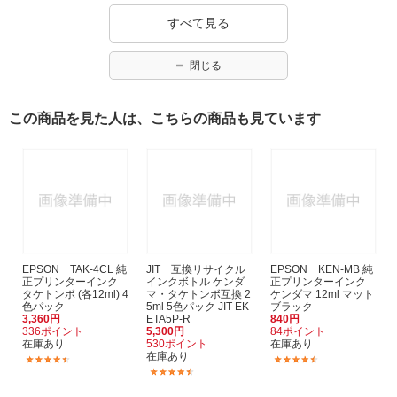
すべて見る
閉じる
この商品を見た人は、こちらの商品も見ています
EPSON TAK-4CL 純
JIT 互換リサイクル
EPSON KEN-MB 純
正プリンターインク
インクボトル ケンダ
正プリンターインク
タケトンボ (各12ml) 4
マ・タケトンボ互換 2
ケンダマ 12ml マット
色パック
5ml 5色パック JIT-EK
ブラック
3,360円
ETA5P-R
840円
336ポイント
5,300円
84ポイント
在庫あり
530ポイント
在庫あり
在庫あり
(920)
(920)
(68)