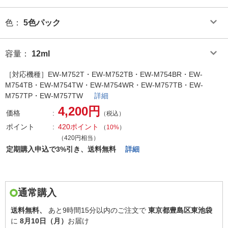
色
：
5色パック
容量
：
12ml
［対応機種］EW-M752T・EW-M752TB・EW-M754BR・EW-
M754TB・EW-M754TW・EW-M754WR・EW-M757TB・EW-
M757TP・EW-M757TW
詳細
4,200円
価格
（税込）
ポイント
420ポイント
（
10%
）
（420円相当）
定期購入申込で3%引き、送料無料
詳細
通常購入
送料無料、
あと
9時間15分以内
のご注文で
東京都豊島区東池袋
に
8月10日（月）
お届け