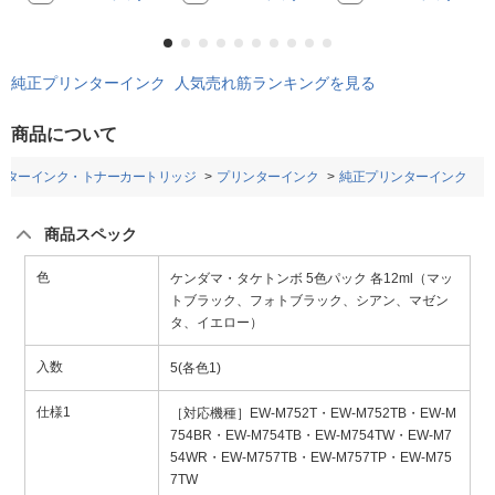
純正プリンターインク 人気売れ筋ランキングを見る
商品について
ンターインク・トナーカートリッジ
プリンターインク
純正プリンターインク
商品スペック
色
ケンダマ・タケトンボ 5色パック 各12ml（マッ
トブラック、フォトブラック、シアン、マゼン
タ、イエロー）
入数
5(各色1)
仕様1
［対応機種］EW-M752T・EW-M752TB・EW-M
754BR・EW-M754TB・EW-M754TW・EW-M7
54WR・EW-M757TB・EW-M757TP・EW-M75
7TW