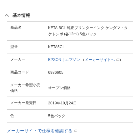
基本情報
商品名
KETA-5CL 純正プリンターインク ケンダマ・タ
ケトンボ (各12ml) 5色パック
型番
KETA5CL
メーカー
EPSON｜エプソン
（
メーカーサイトへ
）
商品コード
6986605
メーカー希望小売
オープン価格
価格
メーカー発売日
2019年10月24日
色
5色パック
メーカーサイトで仕様を確認する