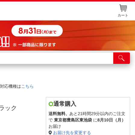
カート
店舗サービス
ット取り置き
イントカードWEB登録
対応機種は
こちら
舗情報・店舗一覧
取り寄せ品入荷状況照会
通常購入
ブラック
送料無料、
あと21時間29分以内のご注文
で
東京都豊島区東池袋
に
8月10日（月）
お届け
お届け先を変更する