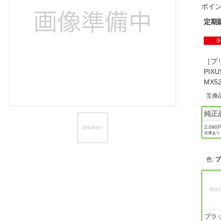
ポイ
ほしいもの
定期
お知らせ
［プリ
PIXU
MX52
互換
純正
2,090
在庫あり
色
:
ブラ