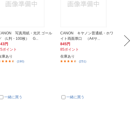
CANON 写真用紙・光沢 ゴール
CANON キヤノン普通紙・ホワ
SHAR
ド （L判・100枚） G...
イト両面厚口 （A4サ...
（A4サ
743円
845円
728円
75ポイント
85ポイント
73ポイ
在庫あり
在庫あり
在庫あ
(190)
(251)
一緒に買う
一緒に買う
一