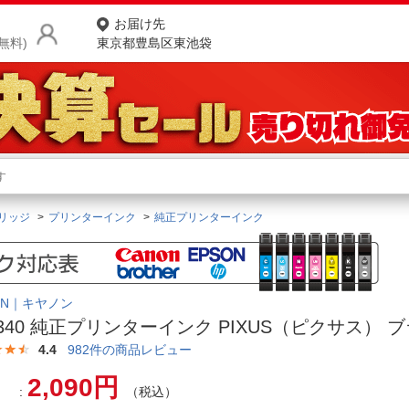
お届け先
無料)
東京都豊島区東池袋
商品をさがす
ランキングからさがす
ネ
リッジ
プリンターインク
純正プリンターインク
カテゴリ一覧からさがす
ポ
店
ON｜キヤノン
お
-340 純正プリンターインク PIXUS（ピクサス） 
お客様サポート
4.4
982
件の商品レビュー
2,090円
ご利用ガイド
（税込）