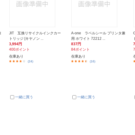
兼
JIT 互換リサイクルインクカー
A-one ラベルシール プリンタ兼
トリッジ [キヤノン ...
用 ホワイト 72212 ...
3,994円
837円
400ポイント
84ポイント
在庫あり
在庫あり
(24)
(16)
一緒に買う
一緒に買う