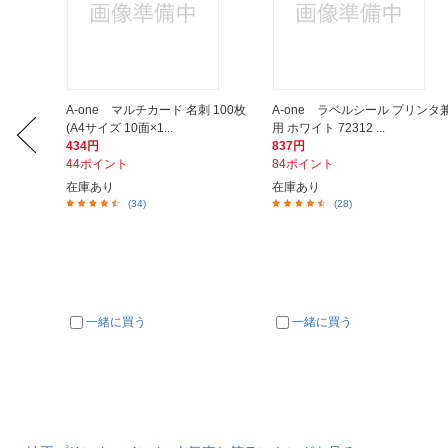
 LK-7
A-one マルチカード 名刺 100枚
A-one ラベルシール プリンタ
(A4サイズ 10面×1...
用 ホワイト 72312 ...
434円
837円
44ポイント
84ポイント
在庫あり
在庫あり
(34)
(28)
一緒に買う
一緒に買う