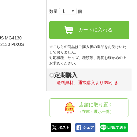
人窓口
数量
個
R情報
カートに入れる
 MG4130
2130 PIXUS
nglish / 中文
※こちらの商品はご購入後の返品をお受けいた
しておりません。
対応機種、サイズ、種類等、再度お確かめの上
お求めください。
定期購入
送料無料、通常購入より3%引き
店舗に取り置く
（在庫・展示一覧）
ポスト
シェア
LINEで送る