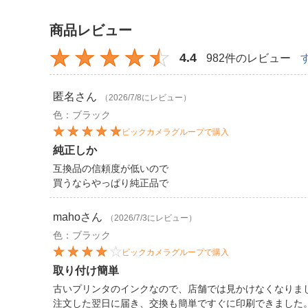
商品レビュー
4.4
982件のレビュー
匿名
さん
（2026/7/8にレビュー）
色：ブラック
ビックカメラグループで購入
純正しか
互換品の信頼度が低いので
買うならやっぱり純正品で
maho
さん
（2026/7/3にレビュー）
色：ブラック
ビックカメラグループで購入
取り付け簡単
古いプリンタのインクなので、店舗では見かけなくなりま
注文した翌日に届き、交換も簡単ですぐに印刷できました