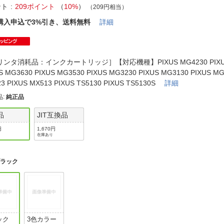
法
よくある質問・お問合せ
ント
209ポイント
（
10%
）
（209円相当）
I
購入申込で3%引き、送料無料
詳細
ご利用規約
ンタ消耗品：インクカートリッジ］【対応機種】PIXUS MG4230 PIXUS
S MG3630 PIXUS MG3530 PIXUS MG3230 PIXUS MG3130 PIXUS MG
E
3 PIXUS MX513 PIXUS TS5130 PIXUS TS5130S
詳細
品
:
純正品
品
JIT互換品
円
1,670円
在庫あり
ブラック
ック
3色カラー