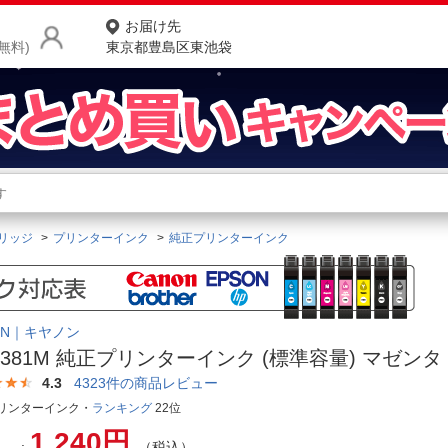
お届け先
無料)
東京都豊島区東池袋
商品をさがす
ランキングからさがす
ネ
リッジ
プリンターインク
純正プリンターインク
カテゴリ一覧からさがす
ポ
店
ON｜キヤノン
お
I-381M 純正プリンターインク (標準容量) マゼンタ
お客様サポート
4.3
4323
件の商品レビュー
リンターインク・
ランキング
22位
ご利用ガイド
1,240円
（税込）