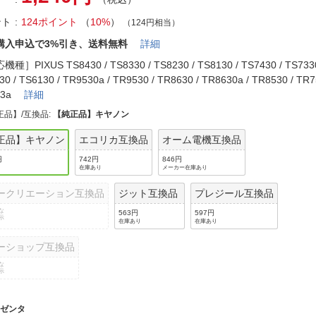
法
よくある質問・お問合せ
ント
124ポイント
（
10%
）
（124円相当）
I
ご利用規約
購入申込で3%引き、送料無料
詳細
種］PIXUS TS8430 / TS8330 / TS8230 / TS8130 / TS7430 / TS7330
30 / TS6130 / TR9530a / TR9530 / TR8630 / TR8630a / TR8530 / TR7
03a
詳細
E
正品】/互換品
:
【純正品】キヤノン
正品】キヤノン
エコリカ互換品
オーム電機互換品
円
742円
846円
在庫あり
メーカー在庫あり
ークリエーション互換品
ジット互換品
プレジール互換品
な
563円
597円
示
在庫あり
在庫あり
ーショップ互換品
な
示
マゼンタ