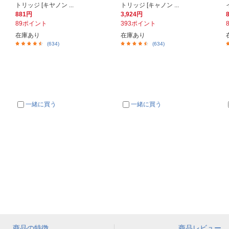
トリッジ [キヤノン ...
トリッジ [キャノン ...
881円
3,924円
89ポイント
393ポイント
在庫あり
在庫あり
(634)
(634)
一緒に買う
一緒に買う
商品の特徴
商品レビュー