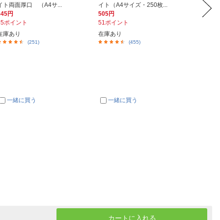
イト両面厚口 （A4サ...
イト（A4サイズ・250枚...
（A4サ
845円
505円
728円
85ポイント
51ポイント
73ポイ
在庫あり
在庫あり
在庫あ
(251)
(455)
一緒に買う
一緒に買う
一
カートに入れる