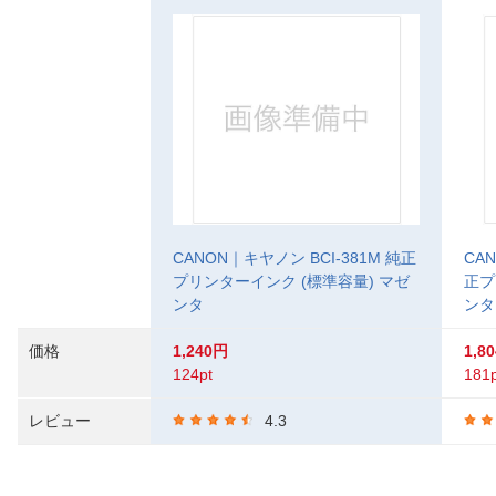
CANON｜キヤノン BCI-381M 純正
CA
プリンターインク (標準容量) マゼ
正プ
ンタ
ンタ
価格
1,240円
1,8
124pt
181p
レビュー
4.3