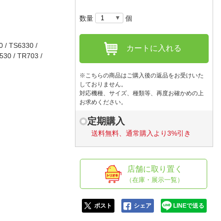
人窓口
数量
個
R情報
 / TS6330 /
カートに入れる
530 / TR703 /
nglish / 中文
※こちらの商品はご購入後の返品をお受けいた
しておりません。
対応機種、サイズ、種類等、再度お確かめの上
お求めください。
定期購入
送料無料、通常購入より3%引き
店舗に取り置く
（在庫・展示一覧）
ポスト
シェア
LINEで送る