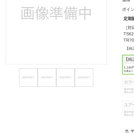
ほしいもの
ポイ
定期
お知らせ
［対応機
TS62
TR7
【純
【純
1,240
在庫あり
カラ
選択可能
商品を表
ユア
選択可能
商品を表
色
: