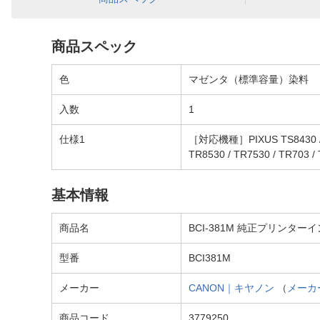
商品スペック
色
マゼンタ（標準容量）染料
入数
1
仕様1
［対応機種］PIXUS TS8430 / TS83
TR8530 / TR7530 / TR703 /
基本情報
商品名
BCI-381M 純正プリンター
型番
BCI381M
メーカー
CANON｜キヤノン
（
メーカ
商品コード
3779250