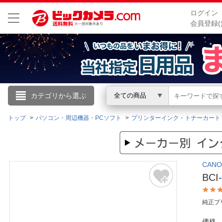
ログイン
会員登録(
こんにちは
カテゴリから選ぶ
全ての商品
ログイン
トップ
パソコン・周辺機器・PCソフト
プリンターインク・トナーカート
新規会員登録
CAN
会員メニュー
BC
お買いもの履歴
純正プ
閲覧履歴
価格