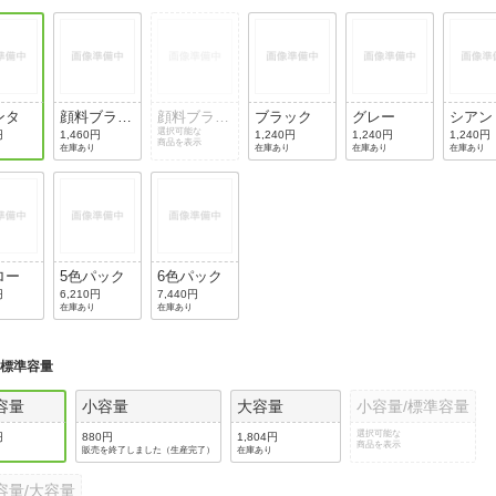
ンタ
顔料ブラッ
顔料ブラッ
ブラック
グレー
シアン
ク
ク(2個パッ
選択可能な
円
1,460円
1,240円
1,240円
1,240円
商品を表示
在庫あり
在庫あり
在庫あり
在庫あり
ク)
ロー
5色パック
6色パック
円
6,210円
7,440円
在庫あり
在庫あり
:
標準容量
容量
小容量
大容量
小容量/標準容量
選択可能な
円
880円
1,804円
商品を表示
販売を終了しました（生産完了）
在庫あり
容量/大容量