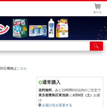
カート
店舗サービス
ット取り置き
イントカードWEB登録
対応機種は
こちら
舗情報・店舗一覧
取り寄せ品入荷状況照会
通常購入
送料無料、
あと22時間0分以内のご注文で
東京都豊島区東池袋
に
8月8日（土）
お届
け
お届け先を変更する