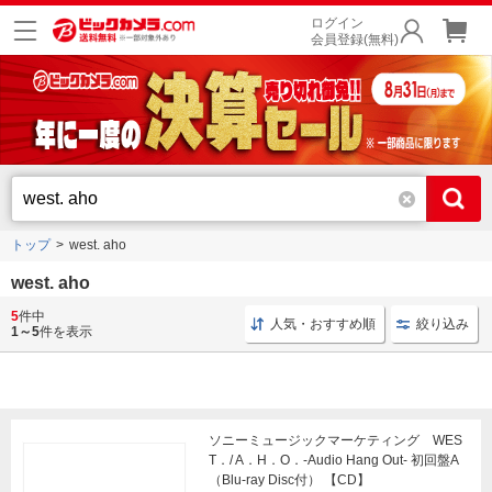
ログイン
会員登録(無料)
トップ
west. aho
west. aho
5
件中
初回盤 ソニーミュージックマーケティング
ソニーミュージ
人気・おすすめ順
絞り込み
1～5
件を表示
ソニーミュージックマーケティング WES
T．/ A．H．O．-Audio Hang Out- 初回盤A
（Blu-ray Disc付） 【CD】