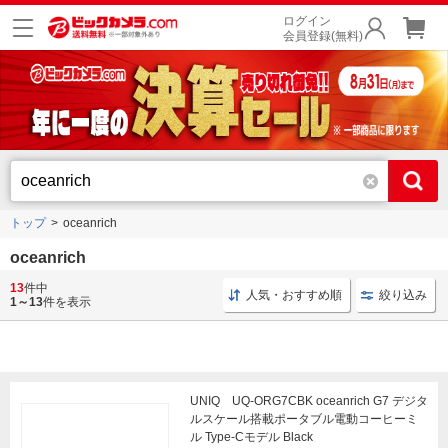
ログイン
会員登録(無料)
トップ
oceanrich
oceanrich
13
件中
oceanrich コーヒーミル
ドリッパー oceanrich
ドリッ
人気・おすすめ順
絞り込み
1～13
件を表示
UNIQ UQ-ORG7CBK oceanrich G7 デジタ
ルスケール搭載ポータブル電動コーヒーミ
ル Type-Cモデル Black