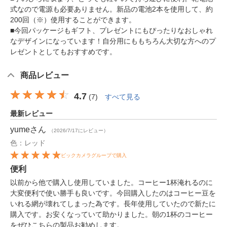
式なので電源も必要ありません。新品の電池2本を使用して、約
200回（※）使用することができます。
■今回パッケージもギフト、プレゼントにもぴったりなおしゃれ
なデザインになっています！自分用にももちろん大切な方へのプ
レゼントとしてもおすすめです。
商品レビュー
4.7
(
7
)
すべて見る
最新レビュー
yume
さん
（2026/7/17にレビュー）
色：レッド
ビックカメラグループで購入
便利
以前から他で購入し使用していました。コーヒー1杯淹れるのに
大変便利で使い勝手も良いです。今回購入したのはコーヒー豆を
いれる網が壊れてしまった為です。長年使用していたので新たに
購入です。お安くなっていて助かりました。朝の1杯のコーヒー
をぜひこちらの製品お勧めします。