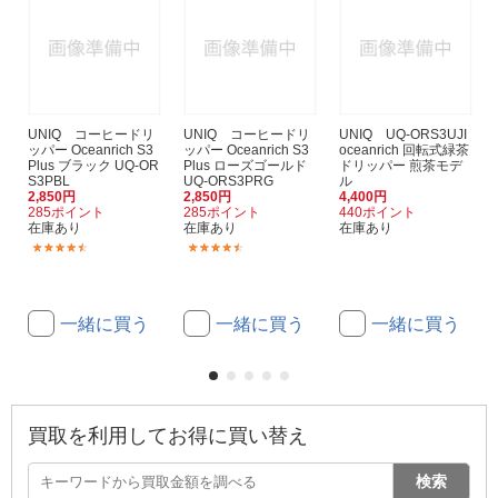
UNIQ コーヒードリ
UNIQ コーヒードリ
UNIQ UQ-ORS3UJI
ッパー Oceanrich S3
ッパー Oceanrich S3
oceanrich 回転式緑茶
Plus ブラック UQ-OR
Plus ローズゴールド
ドリッパー 煎茶モデ
S3PBL
UQ-ORS3PRG
ル
2,850円
2,850円
4,400円
285ポイント
285ポイント
440ポイント
在庫あり
在庫あり
在庫あり
(7)
(7)
一緒に買う
一緒に買う
一緒に買う
買取を利用してお得に買い替え
検索