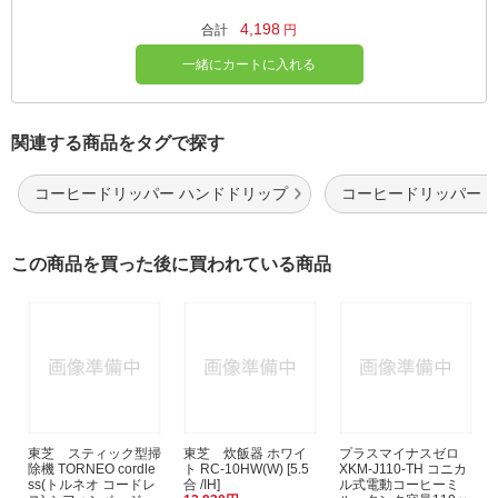
4,198
合計
円
一緒にカートに入れる
関連する商品をタグで探す
コーヒードリッパー ハンドドリップ
コーヒードリッパー 
この商品を買った後に買われている商品
東芝 スティック型掃
東芝 炊飯器 ホワイ
プラスマイナスゼロ
除機 TORNEO cordle
ト RC-10HW(W) [5.5
XKM-J110-TH コニカ
ss(トルネオ コードレ
合 /IH]
ル式電動コーヒーミ