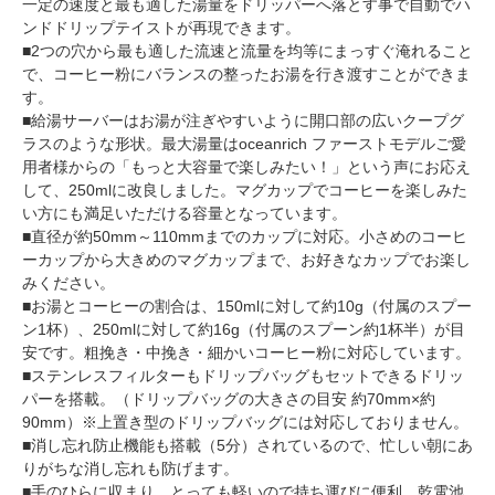
一定の速度と最も適した湯量をドリッパーへ落とす事で自動でハ
ンドドリップテイストが再現できます。
■2つの穴から最も適した流速と流量を均等にまっすぐ淹れること
で、コーヒー粉にバランスの整ったお湯を行き渡すことができま
す。
■給湯サーバーはお湯が注ぎやすいように開口部の広いクープグ
ラスのような形状。最大湯量はoceanrich ファーストモデルご愛
用者様からの「もっと大容量で楽しみたい！」という声にお応え
して、250mlに改良しました。マグカップでコーヒーを楽しみた
い方にも満足いただける容量となっています。
■直径が約50mm～110mmまでのカップに対応。小さめのコーヒ
ーカップから大きめのマグカップまで、お好きなカップでお楽し
みください。
■お湯とコーヒーの割合は、150mlに対して約10g（付属のスプー
ン1杯）、250mlに対して約16g（付属のスプーン約1杯半）が目
安です。粗挽き・中挽き・細かいコーヒー粉に対応しています。
■ステンレスフィルターもドリップバッグもセットできるドリッ
パーを搭載。（ドリップバッグの大きさの目安 約70mm×約
90mm）※上置き型のドリップバッグには対応しておりません。
■消し忘れ防止機能も搭載（5分）されているので、忙しい朝にあ
りがちな消し忘れも防げます。
■手のひらに収まり、とっても軽いので持ち運びに便利。乾電池