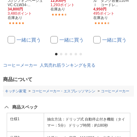
ス) シフォンベージュ
12,930円
ル タンク容量110ｍ
VC-CLW34-...
1,293ポイント
ｌ コードレ...
34,800円
在庫あり
4,950円
3,480ポイント
495ポイント
(59)
在庫あり
在庫あり
(4)
(3)
一緒に買う
一緒に買う
一緒に買う
コーヒーメーカー 人気売れ筋ランキングを見る
商品について
キッチン家電
コーヒーメーカー・エスプレッソマシン
コーヒーメーカー
商品スペック
仕様1
抽出方法：ドリップ式 自動停止付き機能（タイ
マー：5分） ドリップ時間：約180秒