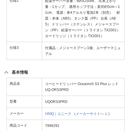
仕様2
給湯サーバー容量：MAX250ml、 出来上がり
量：1カップ、 適用カップ寸法：直径約5cm～1
1cm、 電源：単4アルカリ電池2本（別売） 材
質：本体（ABS） タンク蓋（PP） 台座（AB
S） ドリッパー（ステンレス） メジャースプー
ン（PP） 給湯サーバー（トライタン TX2001）
カードリッジ（トライタン TX2001）
仕様3
付属品：メジャースプーン1個、ユーザーマニュ
アル
基本情報
商品名
コーヒードリッパー Oceanrich S3 Plus レッド
UQ-ORS3PRD
型番
UQORS3PRD
メーカー
UNIQ｜ユニーク
（
メーカーサイトへ
）
商品コード
7998292