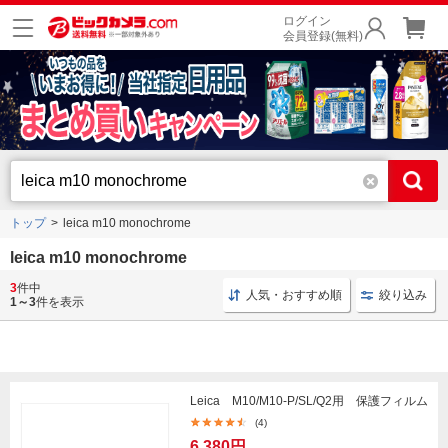
ログイン
会員登録(無料)
トップ
leica m10 monochrome
leica m10 monochrome
3
件中
ライカ モノクローム
カメラグリップ ストラップ
カ
人気・おすすめ順
絞り込み
1～3
件を表示
Leica M10/M10-P/SL/Q2用 保護フィルム
(4)
6,380円