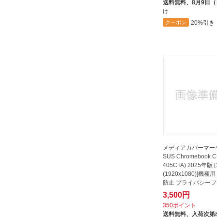
送料無料、
8月9日
ズ
け
サンワサプライ｜SANWA SUPPLY
20%引き
クーポン
タイムリー｜TIMELY
デジフォース｜DIGIFORCE
トライク｜TRYKE
トレンドマイクロ｜TREND
MICRO
ナカバヤシ｜Nakabayashi
ハイハイ｜HI-HIGH
ヒサゴ｜HISAGO
マイナビ出版｜Mynavi Publishing
メディアカバーマー
SUS Chromebook C
メディアカバーマーケット
405CTA) 2025年版
ラトックシステム｜RATOC
(1920x1080)]機種
Systems
防止 プライバシー
互換品...
3,500円
350ポイント
送料無料、
入荷次第