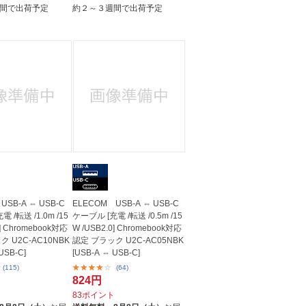
間で出荷予定
約２～３週間で出荷予定
USB-A ⇔ USB-C
ELECOM USB-A ⇔ USB-C
 /転送 /1.0m /15
ケーブル [充電 /転送 /0.5m /15
0] Chromebook対応
W /USB2.0] Chromebook対応
 U2C-AC10NBK
認定 ブラック U2C-AC05NBK
USB-C]
[USB-A ⇔ USB-C]
(115)
(64)
824円
ト
83ポイント