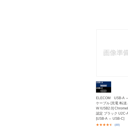
ELECOM USB-A ⇔
ケーブル [充電 /転送 /2
W /USB2.0] Chrom
認定 ブラック U2C-A
[USB-A ⇔ USB-C]
(48)