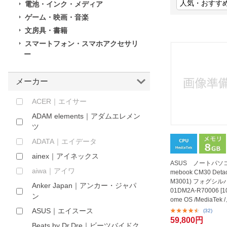
電池・インク・メディア
ほしいもの
ゲーム・映画・音楽
文房具・書籍
お知らせ
スマートフォン・スマホアクセサリ
ー
メーカー
ACER｜エイサー
ADAM elements｜アダムエレメン
ツ
ADATA｜エイデータ
ainex｜アイネックス
ASUS ノートパソコ
aiwa｜アイワ
mebook CM30 Detac
M3001) フォグシル
Anker Japan｜アンカー・ジャパ
01DM2A-R70006 [10
ン
ome OS /MediaTe
GB /eMMC...
ASUS｜エイスース
(32)
59,800円
Beats by Dr.Dre｜ビーツバイドク