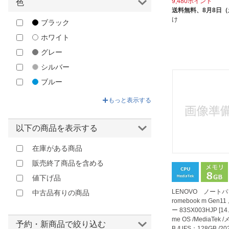
9,480ポイント
色
HP｜エイチピー
送料無料、
8月8日
HyperX｜ハイパーエックス
け
ブラック
HYPER｜ハイパー
ホワイト
I-O DATA｜アイオーデータ
グレー
INCASE｜インケース
シルバー
IPEVO｜アイピーボ
ブルー
j5 create｜ジェイファイブクリエ
グリーン
もっと表示する
イト
ベージュ
Kensington｜ケンジントン
イエロー
以下の商品を表示する
LENOVO｜レノボジャパン
ゴールド
Lention｜レンション
在庫がある商品
オレンジ
Logicool｜ロジクール
販売終了商品を含める
ブラウン
PGA｜ピージーエー
値下げ品
レッド
PRINCETON｜プリンストン
LENOVO ノートパ
中古品有りの商品
ピンク
romebook m Gen
RAZER｜レイザー
ー 83SX003HJP [14.
パープル
me OS /MediaTek
Royal Monster｜ロイヤルモンス
予約・新商品で絞り込む
B /UFS：128GB /