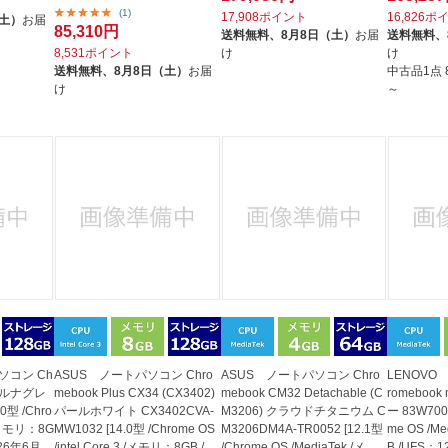
/2026年6月モ...
(1)
17,908ポイント
16,826ポ
（土）
お届
85,310円
送料無料、
8月8日（土）
お届
送料無料、
8,531ポイント
け
け
送料無料、
8月8日（土）
お届
中古品1点
け
～
ソコン Ch
ASUS ノートパソコン Chro
ASUS ノートパソコン Chro
LENOVO
11 ルナグレ
mebook Plus CX34 (CX3402)
mebook CM32 Detachable (C
romebook
0型 /Chro
パールホワイト CX3402CVA-
M3206) クラウドチタニウム C
ー 83W7001
 /メモリ：8G
MW1032 [14.0型 /Chrome OS
M3206DM4A-TR0052 [12.1型
me OS /M
2026年6月モ
/intel Core 3 /メモリ：8GB /UF
/Chrome OS /MediaTek /メモ
B /UFS：1