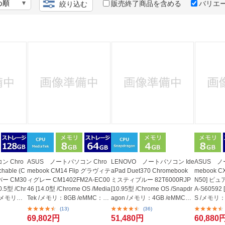
法
販売終了商品を含める
バリエ
絞り込む
よくある質問・お問合せ
I
ご利用規約
E
ン Chro
ASUS ノートパソコン Chro
LENOVO ノートパソコン Ide
ASUS ノ
hable (C
mebook CM14 Flip グラヴィテ
aPad Duet370 Chromebook
mebook CX
バー CM30
ィグレー CM1402FM2A-EC00
ミスティブルー 82T6000RJP
N50] ピュ
.5型 /Chr
46 [14.0型 /Chrome OS /Media
[10.95型 /Chrome OS /Snapdr
A-S60592 
k /メモリ：8
Tek /メモリ：8GB /eMMC：64
agon /メモリ：4GB /eMMC：
S /メモリ：
GB /2023...
128GB /202...
B /2025年..
(13)
(36)
69,802円
51,480円
60,880