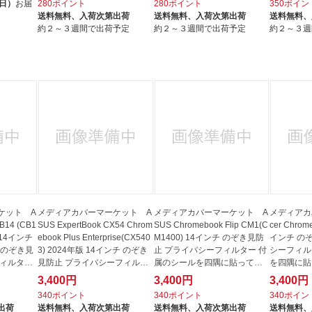
（日）
お届
280ポイント
280ポイント
350ポイン
送料無料、
入荷次第出荷
送料無料、
入荷次第出荷
送料無料、
約２～３週間で出荷予定
約２～３週間で出荷予定
約２～３週
ケット A
メディアカバーマーケット A
メディアカバーマーケット A
メディアカ
B14 (CB1
SUS ExpertBook CX54 Chrom
SUS Chromebook Flip CM1(C
cer Chrom
 [14インチ
ebook Plus Enterprise(CX540
M1400) 14インチ のぞき見防
インチ の
用 のぞき見
3) 2024年版 14インチ のぞき
止 プライバシーフィルター 付
シーフィル
フィルター
見防止 プライバシーフィルタ
属のシールを四隅に貼って画
を四隅に貼
ー 付...
面に取...
ける...
3,400円
3,400円
3,400円
340ポイント
340ポイント
340ポイン
出荷
送料無料、
入荷次第出荷
送料無料、
入荷次第出荷
送料無料、