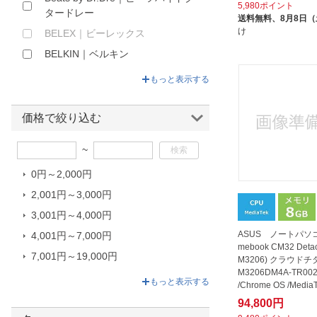
5,980ポイント
タードレー
送料無料、
8月8日
け
BELEX｜ビーレックス
BELKIN｜ベルキン
BUFFALO｜バッファロー
もっと表示する
CHOETECH｜チョエテック
CIO｜シーアイオー
価格で絞り込む
CME｜シーエムイー
~
CORSAIR｜コルセア
0円～2,000円
dynabook｜ダイナブック
2,001円～3,000円
EK JAPAN｜イーケイジャパン
3,001円～4,000円
ELECOM｜エレコム
ASUS ノートパソコ
4,001円～7,000円
FUJITSU｜富士通
mebook CM32 Detac
7,001円～19,000円
Google｜グーグル
M3206) クラウドチ
M3206DM4A-TR002
19,001円～179,080円
Griffin｜グリフィン
もっと表示する
/Chrome OS /Media
リ：8GB /e...
HELEC
94,800円