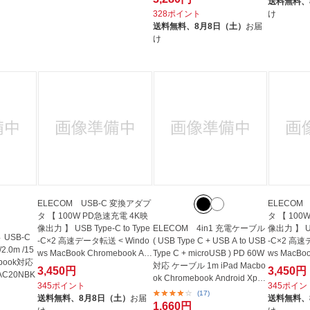
送料無料、
328ポイント
け
送料無料、
8月8日（土）
お届
け
ELECOM USB-C 変換アダプ
ELECOM
タ 【 100W PD急速充電 4K映
タ 【 100
像出力 】 USB Type-C to Type
ELECOM 4in1 充電ケーブル
像出力 】 US
 USB-C
-C×2 高速データ転送 < Windo
( USB Type C + USB A to USB
-C×2 高速
.0m /15
ws MacBook Chromebook An
Type C + microUSB ) PD 60W
ws MacBoo
ebook対応
droid...
対応 ケーブル 1m iPad Macbo
droid...
3,450円
3,450円
C20NBK
ok Chromebook Android Xperi
345ポイント
345ポイン
a Ga...
(17)
送料無料、
8月8日（土）
お届
送料無料、
1,660円