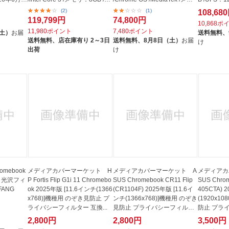
S：128...
リ：4GB /e...
デル]
(2)
(1)
108,68
119,799円
74,800円
10,868ポ
11,980ポイント
7,480ポイント
（土）
お届
送料無料、
送料無料、
店在庫有り 2～3日
送料無料、
8月8日（土）
お届
け
出荷
け
omebook
メディアカバーマーケット H
メディアカバーマーケット A
メディアカ
)用 光沢フィ
P Fortis Flip G1i 11 Chromebo
SUS Chromebook CR11 Flip
SUS Chro
FANG
ok 2025年版 [11.6インチ(1366
(CR1104F) 2025年版 [11.6イ
405CTA) 
x768)]機種用 のぞき見防止 プ
ンチ(1366x768)]機種用 のぞき
(1920x1
ライバシーフィルター 互換...
見防止 プライバシーフィルタ
防止 プラ
ー 互...
互換品...
2,800円
2,800円
3,500円