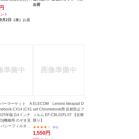
出荷
0円
イント
9月2日（水）
お届
バーマーケット A
ELECOM Lenovo Ideapad D
mebook CX14 (CX1
uet Chromebook用 反射防止フ
2025年版 [14インチ
ィルム EF-CBL02FLST 【在庫
080)]機種用 のぞき見
限り】
イバシーフィルター
(41)
1,550円