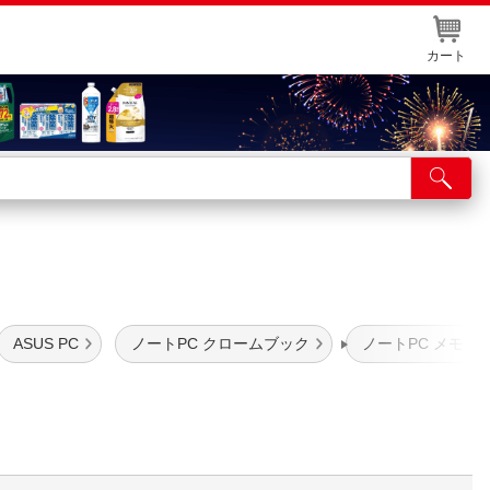
カート
店舗サービス
ット取り置き
イントカードWEB登録
舗情報・店舗一覧
ASUS PC
ノートPC クロームブック
ノートPC メモリ8
取り寄せ品入荷状況照会