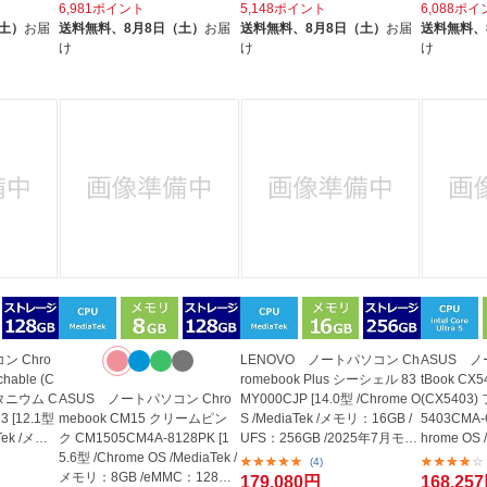
6,981ポイント
5,148ポイント
6,088ポ
（土）
お届
送料無料、
8月8日（土）
お届
送料無料、
8月8日（土）
お届
送料無料、
け
け
け
ン Chro
LENOVO ノートパソコン Ch
ASUS ノ
hable (C
romebook Plus シーシェル 83
tBook CX5
タニウム C
ASUS ノートパソコン Chro
MY000CJP [14.0型 /Chrome O
(CX5403
3 [12.1型
mebook CM15 クリームピン
S /MediaTek /メモリ：16GB /
5403CMA-
Tek /メモ
ク CM1505CM4A-8128PK [1
UFS：256GB /2025年7月モデ
hrome OS /i
5.6型 /Chrome OS /MediaTek /
ル]
メモ...
(4)
メモリ：8GB /eMMC：128GB
179,080円
168,25