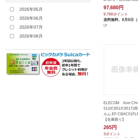
クリア
ター
デル]
97,680円
2026年05月
その他
Satechi｜サテチ
9,768ポイント
2026年06月
StarTech.com｜スターテック
送料無料、
8月8日
け
2026年07月
SteelSeries｜スティールシリーズ
2026年08月
TASCAM｜タスカム
UAG｜URBAN ARMOR GEAR
UGREEN｜ユーグリーン
Vaonis｜ヴァオニス
Verbatim｜バーベイタム
VOLTME｜ボルトミー
WACOM｜ワコム
XGIMI｜エクスジミー
ELECOM Acer Chr
アーテック｜Artec
512(C851/C851T
ルム EF-CBAC01FL
インプレス｜Impress
【在庫限り】
クツワ｜KUTSUWA
265円
3ポイント
グレイスリンクスエンタープライ