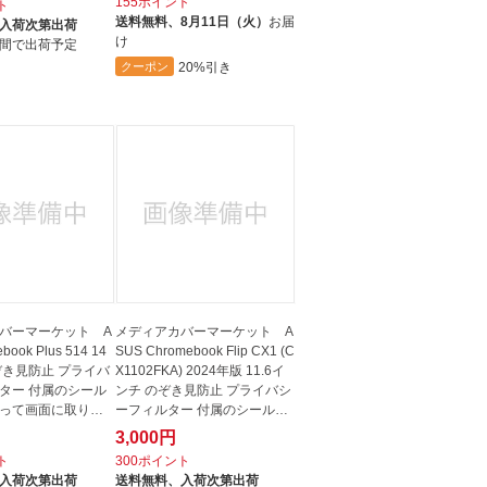
155ポイント
ト
送料無料、
8月11日（火）
お届
入荷次第出荷
け
間で出荷予定
20%引き
クーポン
バーマーケット A
メディアカバーマーケット A
ebook Plus 514 14
SUS Chromebook Flip CX1 (C
ぞき見防止 プライバ
X1102FKA) 2024年版 11.6イ
ター 付属のシール
ンチ のぞき見防止 プライバシ
って画面に取りつ
ーフィルター 付属のシールを
四隅...
3,000円
ト
300ポイント
入荷次第出荷
送料無料、
入荷次第出荷