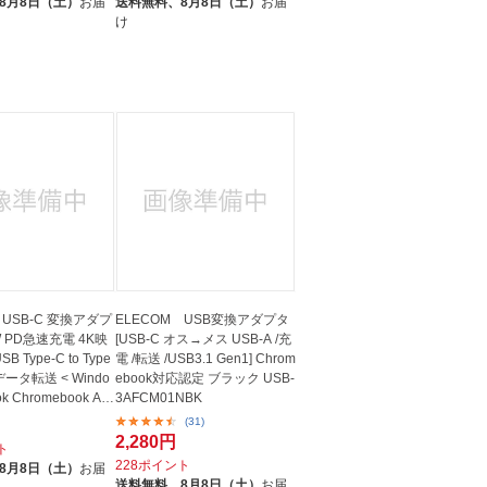
8月8日（土）
お届
送料無料、
8月8日（土）
お届
け
 USB-C 変換アダプ
ELECOM USB変換アダプタ
W PD急速充電 4K映
[USB-C オス→メス USB-A /充
B Type-C to Type
電 /転送 /USB3.1 Gen1] Chrom
データ転送 < Windo
ebook対応認定 ブラック USB-
k Chromebook An
3AFCM01NBK
(31)
2,280円
ト
228ポイント
8月8日（土）
お届
送料無料、
8月8日（土）
お届