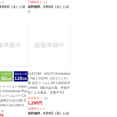
イント
7,084ポイント
8月8日（土）
お届
送料無料、
8月8日（土）
お届
け
ELECOM ASUS Chromeboo
k Flip C101PA（10.1インチ）
用 光沢フィルム EF-CBAS01F
ートパソコン Exper
LFANG 【処分品の為、外装不
4 Chromebook Plus
良による返品・交換不可】
) フォグシルバー CX
(2)
QM0272 [14.0型 /C
1,290円
ntel Core Ultra 5 /
129ポイント
(1)
送料無料、
8月9日（日）
お届
7円