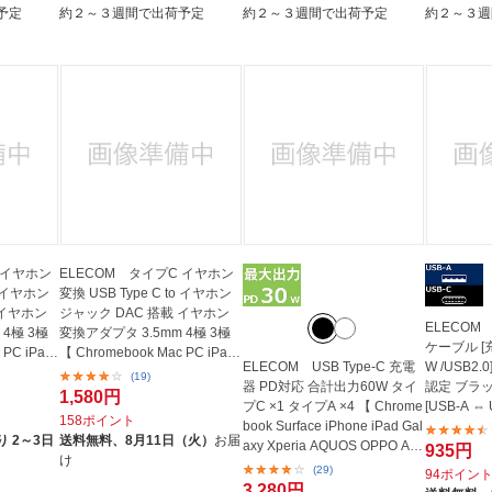
予定
約２～３週間で出荷予定
約２～３週間で出荷予定
約２～３週
 イヤホン
ELECOM タイプC イヤホン
to イヤホン
変換 USB Type C to イヤホン
 イヤホン
ジャック DAC 搭載 イヤホン
ELECOM 
 4極 3極
変換アダプタ 3.5mm 4極 3極
ケーブル [充電
 PC iPad
【 Chromebook Mac PC iPad
ELECOM USB Type-C 充電
W /USB2.
Android...
(19)
器 PD対応 合計出力60W タイ
認定 ブラック
1,580円
プC ×1 タイプA ×4 【 Chrome
[USB-A ⇔ 
158ポイント
book Surface iPhone iPad Gal
 2～3日
送料無料、
8月11日（火）
お届
axy Xperia AQUOS OPPO And
935円
け
roid各...
(29)
94ポイン
3,280円