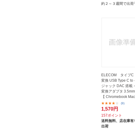
約２～３週間で出荷
ELECOM タイプC
変換 USB Type C 
ジャック DAC 搭載
変換アダプタ 3.5mm
【 Chromebook Mac
Android...
(9)
1,570円
157ポイント
送料無料、
店在庫有り
出荷