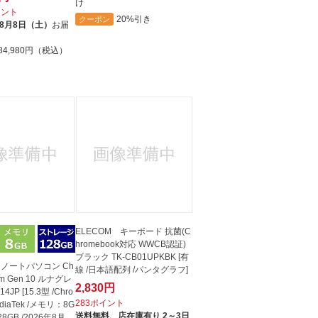
け
イント
20%引き
クーポン
8月8日（土）
お届
84,980円（税込）
ELECOM キーボード 抗菌(C
hromebook対応 WWCB認証)
ブラック TK-CB01UPKBK [有
 ノートパソコン Ch
線 /日本語配列 /パンタグラフ]
 m Gen 10 ルナグレ
2,830円
4JP [15.3型 /Chro
283ポイント
ediaTek /メモリ：8G
送料無料、
店在庫有り 2～3日
28GB /2026年8月モ