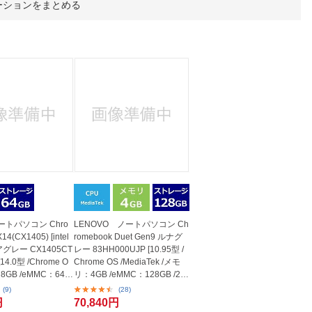
人窓口
ーションをまとめる
R情報
nglish / 中文
ートパソコン Chro
LENOVO ノートパソコン Ch
14(CX1405) [intel
romebook Duet Gen9 ルナグ
アグレー CX1405CT
レー 83HH000UJP [10.95型 /
[14.0型 /Chrome O
Chrome OS /MediaTek /メモ
8GB /eMMC：64G
リ：4GB /eMMC：128GB /20
.
24年10月モデル]
(9)
(28)
円
70,840円