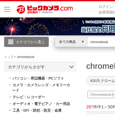
ログイン
会員登録(
カテゴリから選ぶ
全ての商品
こんにちは
トップ
chromebook
ログイン
chrom
カテゴリからさがす
新規会員登録
パソコン・周辺機器・PCソフト
ASUS クロー
カメラ・カメラレンズ・メモリーカ
ード
会員メニュー
Chromeboo
テレビ・レコーダー
お買いもの履歴
オーディオ・電子ピアノ・カー用品
287
件中
1
～
50
工具・DIY・防犯・防災・金庫
閲覧履歴