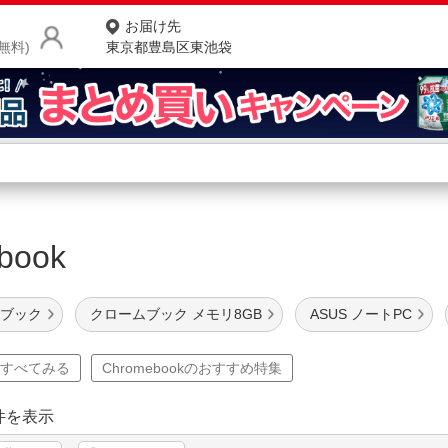
お届け先
無料)
東京都豊島区東池袋
商品をさがす
ランキングからさがす
ネ
ebook
カテゴリ一覧からさがす
ポ
店
ムブック
クロームブック メモリ8GB
ASUS ノートPC
お
kをすべてみる
Chromebookのおすすめ特集
お客様サポート
件を表示
ご利用ガイド