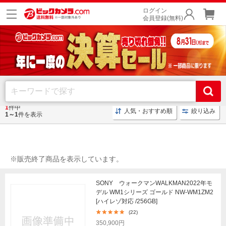
ログイン
会員登録(無料)
1
件中
人気・おすすめ順
絞り込み
トップ
1～1
件を表示
※販売終了商品を表示しています。
SONY ウォークマンWALKMAN2022年モ
デル WM1シリーズ ゴールド NW-WM1ZM2
[ハイレゾ対応 /256GB]
(22)
350,900円