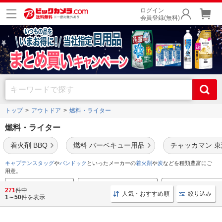
ログイン
会員登録(無料)
トップ
アウトドア
燃料・ライター
燃料・ライター
着火剤 BBQ
燃料 バーベキュー用品
チャッカマン 東
キャプテンスタッグ
や
バンドック
といったメーカーの
着火剤
や
炭
などを種類豊富にご
用意。
焚き火台のおすすめ特集
キャンプ用品のおすすめ特集
クッカーのおすすめ特
271
件中
人気・おすすめ順
絞り込み
1～50
件を表示