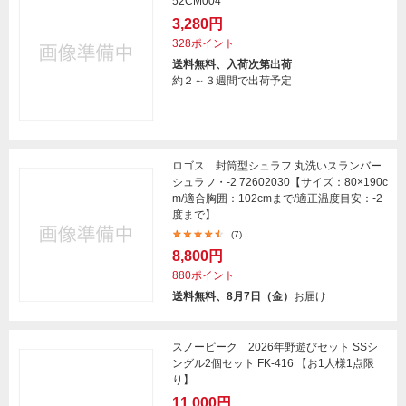
52CM004
3,280円
328ポイント
送料無料、入荷次第出荷
約２～３週間で出荷予定
ロゴス 封筒型シュラフ 丸洗いスランバー
シュラフ・-2 72602030【サイズ：80×190c
m/適合胸囲：102cmまで/適正温度目安：-2
度まで】
(7)
8,800円
880ポイント
送料無料、8月7日（金）
お届け
スノーピーク 2026年野遊びセット SSシ
ングル2個セット FK-416 【お1人様1点限
り】
11,000円