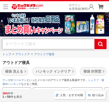
ログイン
会員登録(無料)
トップ
アウトドア
アウトドア寝具
アウトドア寝具
寝袋 洗える
ハンモック インテリア
寝袋 封筒型
ナンガ
や
コールマン
といったメーカーのアウトドア寝具を取扱中です。
シュラフ・寝
袋
や
ハンモック
などをご用意。
寝袋のおすすめ特集
ハンモックのおすすめ特集
テントのおすすめ特集
L
394
件中
人気・おすすめ順
絞り込み
1～50
件を表示