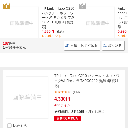
TP-Link Tapo C210
Anker
パンチルト ネットワ
door 
ークWi-Fiカメラ TAP
ilt 
OC210 [無線 /暗視対
ラ / 
応]
線 ...
4,330円
5,990
（税込）
433ポイント
60ポ
(114)
187
件中
人気・おすすめ順
絞り込み
1～50
件を表示
TP-Link Tapo C210 パンチルト ネットワ
ークWi-Fiカメラ TAPOC210 [無線 /暗視対
応]
(114)
4,330円
433ポイント
送料無料、8月10日（月）
お届け
比較する