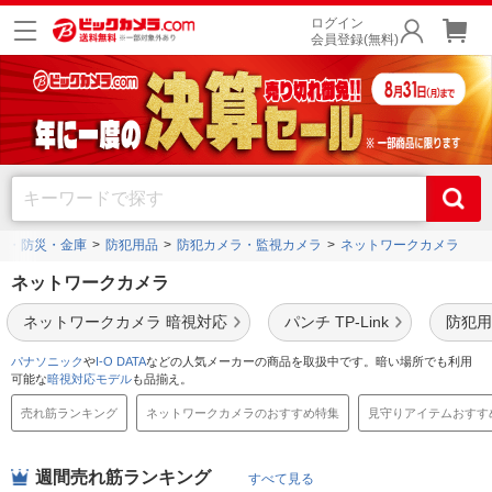
ログイン
会員登録(無料)
防犯・防災・金庫
防犯用品
防犯カメラ・監視カメラ
ネットワークカメラ
ネットワークカメラ
ネットワークカメラ 暗視対応
パンチ TP-Link
防犯用
パナソニック
や
I-O DATA
などの人気メーカーの商品を取扱中です。暗い場所でも利用
可能な
暗視対応モデル
も品揃え。
売れ筋ランキング
ネットワークカメラのおすすめ特集
見守りアイテムおすす
週間売れ筋ランキング
すべて見る