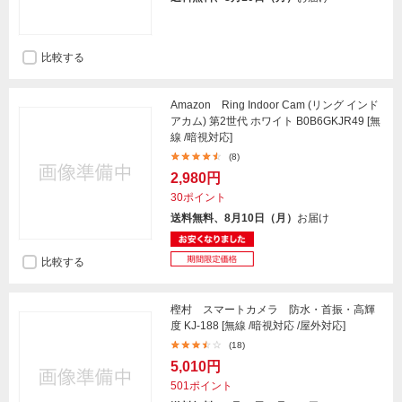
比較する
Amazon Ring Indoor Cam (リング インド
アカム) 第2世代 ホワイト B0B6GKJR49 [無
線 /暗視対応]
(8)
2,980円
30ポイント
送料無料、8月10日（月）
お届け
比較する
樫村 スマートカメラ 防水・首振・高輝
度 KJ-188 [無線 /暗視対応 /屋外対応]
(18)
5,010円
501ポイント