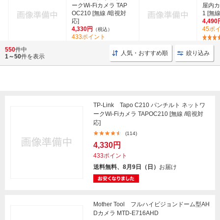
ークWi-Fiカメラ TAP
屋内カメ
OC210 [無線 /暗視対
1 [無
応]
4,490
4,330円
45ポ
（税込）
433ポイント
(114)
550
件中
人気・おすすめ順
絞り込み
1～50
件を表示
TP-Link Tapo C210 パンチルト ネットワ
ークWi-Fiカメラ TAPOC210 [無線 /暗視対
応]
(114)
4,330円
433ポイント
送料無料、8月9日（日）
お届け
Mother Tool フルハイビジョンドーム型AH
Dカメラ MTD-E716AHD