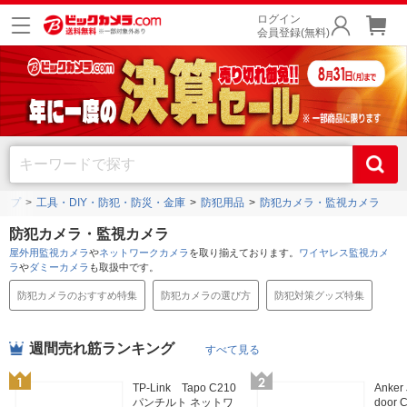
ログイン
会員登録(無料)
ップ
工具・DIY・防犯・防災・金庫
防犯用品
防犯カメラ・監視カメラ
防犯カメラ・監視カメラ
屋外用監視カメラ
や
ネットワークカメラ
を取り揃えております。
ワイヤレス監視カメ
ラ
や
ダミーカメラ
も取扱中です。
防犯カメラのおすすめ特集
防犯カメラの選び方
防犯対策グッズ特集
週間売れ筋ランキング
すべて見る
TP-Link Tapo C210
Anker
パンチルト ネットワ
door 