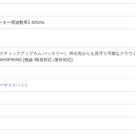
fiルーター周波数帯2.40GHz
am Battery（スティックアップカム バッテリー） 外出先からも見守り可
 B09HSP95NG [無線 /暗視対応 /屋外対応]
ーサイトへ
）