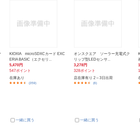
ク
KIOXIA microSDXCカード EXC
オンスクエア ソーラー充電式ク
ERIA BASIC（エクセリ...
リップ型LEDセンサ...
5,470円
3,278円
547ポイント
328ポイント
在庫あり
店在庫有り 2～3日出荷
(359)
(6)
一緒に買う
一緒に買う