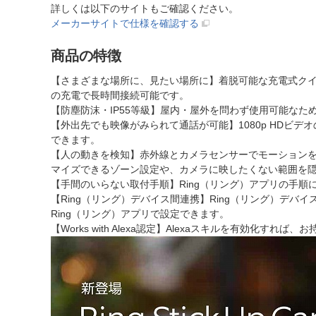
詳しくは以下のサイトもご確認ください。
メーカーサイトで仕様を確認する
商品の特徴
【さまざまな場所に、見たい場所に】着脱可能な充電式ク
の充電で長時間接続可能です。
【防塵防沫・IP55等級】屋内・屋外を問わず使用可能なた
【外出先でも映像がみられて通話が可能】1080p HDビ
できます。
【人の動きを検知】赤外線とカメラセンサーでモーションを検
マイズできるゾーン設定や、カメラに映したくない範囲を
【手間のいらない取付手順】Ring（リング）アプリの手順
【Ring（リング）デバイス間連携】Ring（リング）デ
Ring（リング）アプリで設定できます。
【Works with Alexa認定】Alexaスキルを有効化