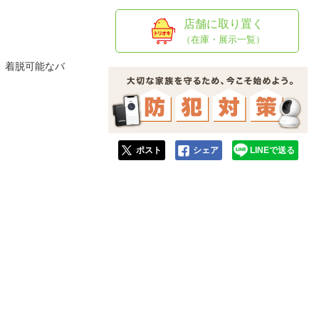
人窓口
店舗に取り置く
R情報
（在庫・展示一覧）
。着脱可能なバ
nglish / 中文
ポスト
シェア
LINEで送る