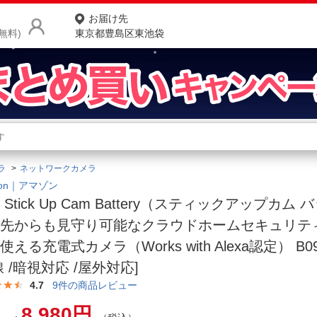
お届け先
無料)
東京都豊島区東池袋
商品をさがす
ランキングからさがす
ネ
ラ
ネットワークカメラ
カテゴリ一覧からさがす
ポ
zon｜アマゾン
ng Stick Up Cam Battery（スティックアップカ
店
出先からも見守り可能なクラウドホームセキュリテ
お
使える充電式カメラ（Works with Alexa認定） B09
お客様サポート
線 /暗視対応 /屋外対応]
4.7
9
件の商品レビュー
ご利用ガイド
8,980円