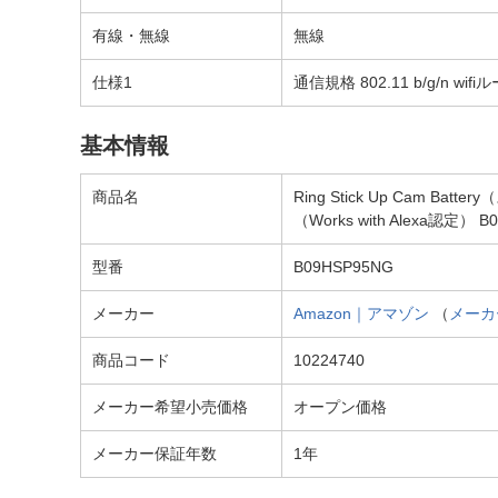
有線・無線
無線
仕様1
通信規格 802.11 b/g/n wi
基本情報
商品名
Ring Stick Up C
（Works with Alexa認定）
型番
B09HSP95NG
メーカー
Amazon｜アマゾン
（
メーカ
商品コード
10224740
メーカー希望小売価格
オープン価格
メーカー保証年数
1年