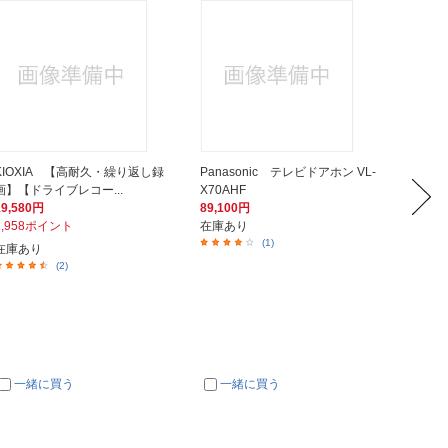
KIOXIA 【高耐久・繰り返し録
Panasonic テレビドアホン VL-
オンス
画】【ドライブレコー...
X70AHF
S-431
19,580円
89,100円
514円
1,958ポイント
在庫あり
26ポイ
(1)
在庫あり
在庫あ
(2)
一緒に買う
一緒に買う
一