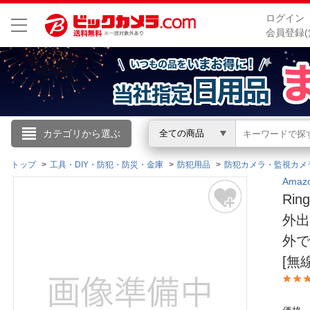
ログイン
会員登録(
こんにちは
カテゴリから選ぶ
全ての商品
ログイン
トップ
工具・DIY・防犯・防災・金庫
防犯用品
防犯カメラ・監視カメ
Ama
Ri
新規会員登録
外
外で
会員メニュー
[無
お買いもの履歴
閲覧履歴