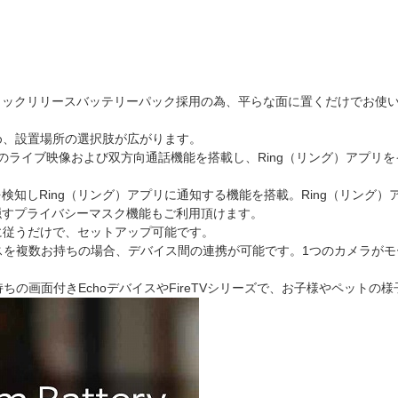
イックリリースバッテリーパック採用の為、平らな面に置くだけでお使い
め、設置場所の選択肢が広がります。
デオのライブ映像および双方向通話機能を搭載し、Ring（リング）アプ
知しRing（リング）アプリに通知する機能を搭載。Ring（リング
隠すプライバシーマスク機能もご利用頂けます。
に従うだけで、セットアップ可能です。
バイスを複数お持ちの場合、デバイス間の連携が可能です。1つのカメラ
すれば、お持ちの画面付きEchoデバイスやFireTVシリーズで、お子様やペッ