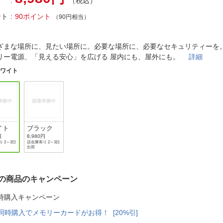
法
（税込）
よくある質問・お問合せ
ント
90ポイント
（90円相当）
I
ご利用規約
ざまな場所に、見たい場所に。必要な場所に、必要なセキュリティーを
リー電源、「見える安心」を広げる 屋内にも、屋外にも。
詳細
ホワイト
E
イト
ブラック
円
8,980円
 2～3日
店在庫有り 2～3日
出荷
の商品のキャンペーン
時購入キャンペーン
同時購入でメモリーカードがお得！ [20%引]