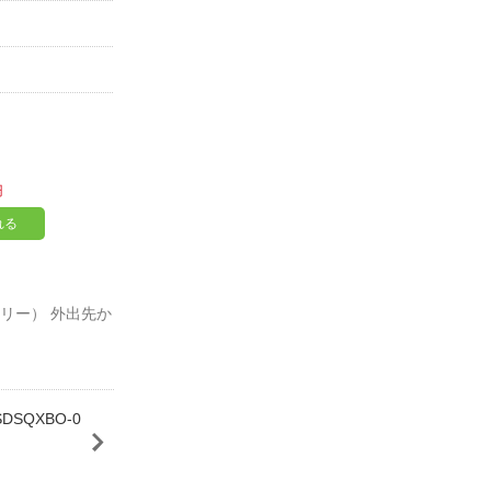
円
れる
バッテリー） 外出先か
 SDSQXBO-0