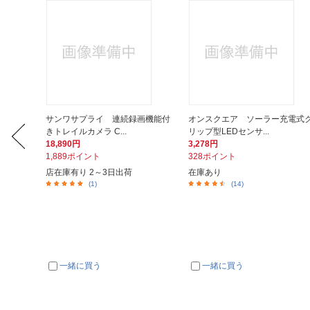
7年保存可
サンワサプライ 連続録画機能付
オンスクエア ソーラー充電式
きトレイルカメラ C...
リップ型LEDセンサ...
18,890円
3,278円
1,889ポイント
328ポイント
店在庫有り 2～3日出荷
在庫あり
(1)
(14)
一緒に買う
一緒に買う