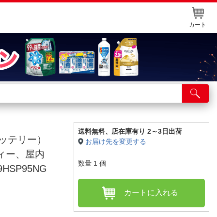
カート
店舗サービス
ット取り置き
イントカードWEB登録
送料無料、
店在庫有り 2～3日出荷
ム バッテリー）
お届け先を変更する
舗情報・店舗一覧
ィー、屋内
数量
1
個
取り寄せ品入荷状況照会
HSP95NG
カートに入れる