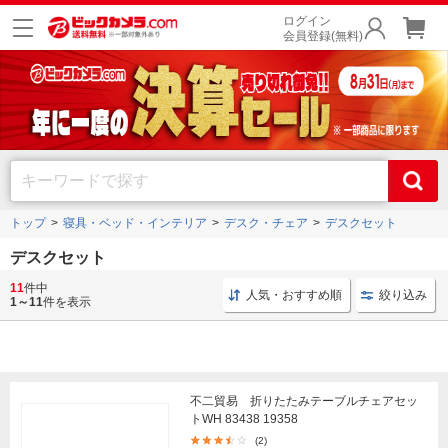
ログイン
会員登録(無料)
トップ
寝具・ベッド・インテリア
デスク・チェア
デスクセット
デスクセット
11
件中
お買い得セール
お得なキャンペーン
人気・おすすめ順
絞り込み
1～11
件を表示
不二貿易 折りたたみテーブルチェアセッ
トWH 83438 19358
(2)