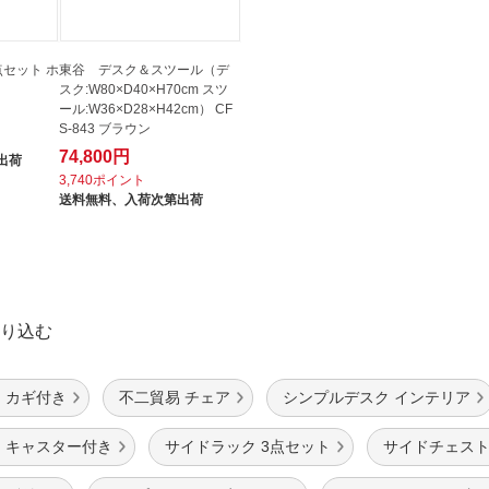
セット ホ
東谷 デスク＆スツール（デ
スク:W80×D40×H70cm スツ
ール:W36×D28×H42cm） CF
S-843 ブラウン
74,800円
出荷
3,740ポイント
送料無料、
入荷次第出荷
り込む
 カギ付き
不二貿易 チェア
シンプルデスク インテリア
 キャスター付き
サイドラック 3点セット
サイドチェスト