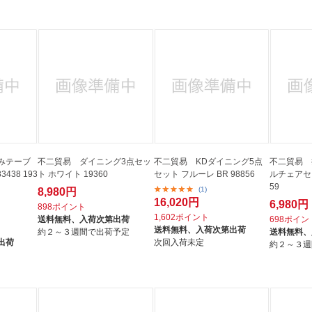
法
よくある質問・お問合せ
I
ご利用規約
E
みテーブ
不二貿易 ダイニング3点セッ
不二貿易 KDダイニング5点
不二貿易 
438 193
ト ホワイト 19360
セット フルーレ BR 98856
ルチェアセット
59
(1)
8,980円
16,020円
6,980円
898ポイント
1,602ポイント
送料無料、
入荷次第出荷
698ポイン
送料無料、
入荷次第出荷
約２～３週間で出荷予定
送料無料、
出荷
次回入荷未定
約２～３週