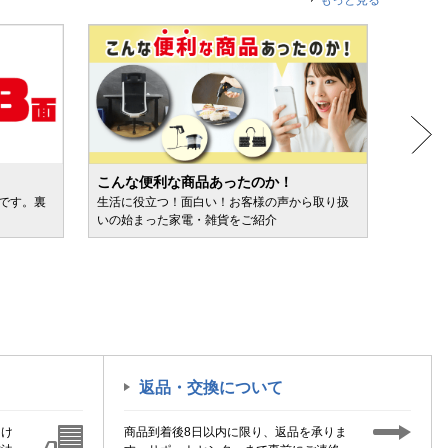
もっと見る
こんな便利な商品あったのか！
人気売
ルです。裏
生活に役立つ！面白い！お客様の声から取り扱
カテゴ
いの始まった家電・雑貨をご紹介
けます
返品・交換について
届け
商品到着後8日以内に限り、返品を承りま