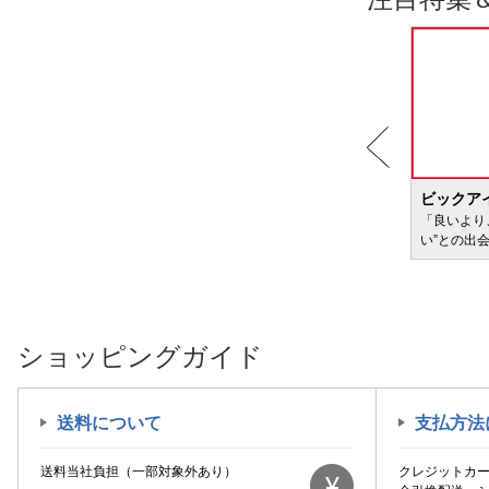
BIC WAVE
ビックア
サービ
「どきどき・わくわく」をさまざまなコンテン
「良いより
ツに載せてお届けします
い”との出
ショッピングガイド
送料について
支払方法
送料当社負担（一部対象外あり）
クレジットカ