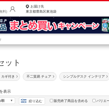
お届け先
無料)
東京都豊島区東池袋
商品をさがす
ランキングからさがす
ネ
クセット
カテゴリ一覧からさがす
ポ
店
 カギ付き
不二貿易 チェア
シンプルデスク インテリア
お
お客様サポート
を表示
販売終了商品を含める
バリエ
絞り込む
ご利用ガイド