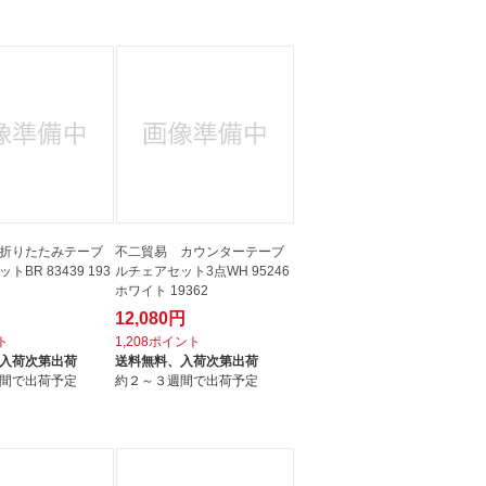
人窓口
R情報
nglish / 中文
折りたたみテーブ
不二貿易 カウンターテーブ
BR 83439 193
ルチェアセット3点WH 95246
ホワイト 19362
12,080円
ト
1,208ポイント
入荷次第出荷
送料無料、
入荷次第出荷
間で出荷予定
約２～３週間で出荷予定