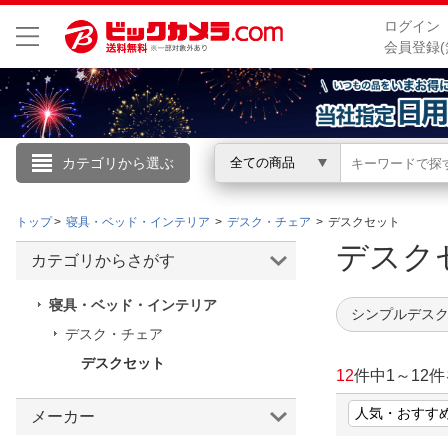
ログイン
会員登録(
カテゴリから選ぶ
全ての商品
こんにちは
トップ
寝具・ベッド・インテリア
デスク・チェア
デスクセット
ログイン
デス
カテゴリからさがす
新規会員登録
寝具・ベッド・インテリア
シンプルデスク
デスク・チェア
会員メニュー
デスクセット
12
件中
1
～
12
件
お買いもの履歴
メーカー
閲覧履歴