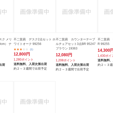
スク メリ
不二貿易 デスク2点セット ホ
不二貿易 カウンターテーブ
不二貿易 
0cm） ナ
ワイトオーク 99256
ルチェアセット3点BR 95247
R 99255
ブラウン 19363
(1)
14,300
12,800円
12,080円
1,430ポ
1,280ポイント
1,208ポイント
送料無料、
送料無料、
入荷次第出荷
出荷
送料無料、
入荷次第出荷
約２～３週
約２～３週間で出荷予定
約２～３週間で出荷予定