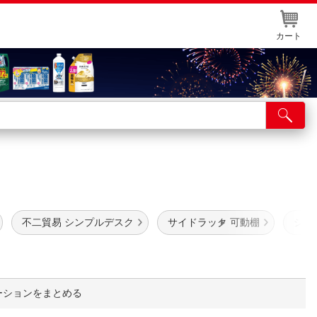
カート
店舗サービス
ット取り置き
イントカードWEB登録
舗情報・店舗一覧
不二貿易 シンプルデスク
サイドラック 可動棚
シン
取り寄せ品入荷状況照会
ーションをまとめる