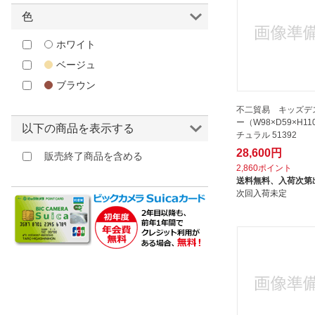
色
ホワイト
ベージュ
ブラウン
不二貿易 キッズデ
ー（W98×D59×H11
以下の商品を表示する
チュラル 51392
28,600円
販売終了商品を含める
2,860ポイント
送料無料、
入荷次第
次回入荷未定