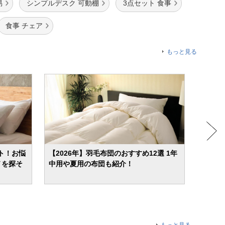
易
シンプルデスク 可動棚
3点セット 食事
食事 チェア
もっと見る
ト！お悩
【2026年】羽毛布団のおすすめ12選 1年
カーテ
ノを探そ
中用や夏用の布団も紹介！
デザイ