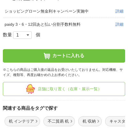
ショッピングローン無金利キャンペーン実施中
詳細
paidy 3・6・12回あと払い分割手数料無料
詳細
数量
個
カートに入れる
※こちらの商品はご購入後の返品をお受けいたしておりません。対応機種、サ
イズ、種類等、再度お確かめの上お求めください。
店舗に取り置く（在庫・展示一覧）
関連する商品をタグで探す
机 インテリア
不二貿易 机
机 収納
キャスター