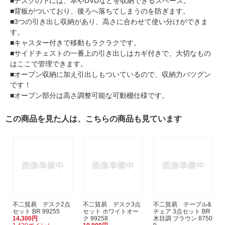
■デスクの下には、本やDVDなどを収納できるスペース。
■背板がついており、後ろへ落ちてしまうのを防ぎます。
■3つの引き出し収納があり、高さに合わせて使い分けができま
す。
■キャスター付きで移動もラクラクです。
■サイドチェストの一番上の引き出しはカギ付きで、大切なもの
はここで管理できます。
■オープン収納に加え引出しもついているので、収納力バツグン
です！
■オープン部分は高さ調整可能な可動棚仕様です。
この商品を見た人は、こちらの商品も見ています
不二貿易 デスク2点
不二貿易 デスク3点
不二貿易 テーブル&
セット BR 99255
セット ホワイトオー
チェア 3点セット BR
14,300円
ク 99258
木目調 ブラウン 8750