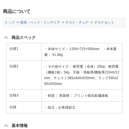
商品について
トップ
寝具・ベッド・インテリア
デスク・チェア
デスクセット
商品スペック
仕様1
・本体サイズ： 1200×725×590mm ・本体重
量： 41.0kg
仕様2
・その他サイズ： 耐荷重（全体）20kg、耐荷重
（棚板1枚）5kg、天板・地板厚/棚板厚22mm/12
mm、チェスト385x400x550mm、ラック590x2
85x550mm
仕様3
・材質： 表面材： プリント紙化粧繊維板
仕様
・組立：お客様組立
基本情報