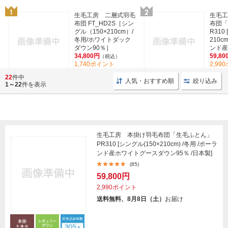
生毛工房 二層式羽毛
生毛工
布団 FT_HD2S［シン
布団「
グル（150×210cm）/
R310
冬用/ホワイトダック
210c
ダウン90％］
ンド産ホ
34,800円
59,80
（税込）
1,740ポイント
2,99
(17)
22
件中
人気・おすすめ順
絞り込み
1～22
件を表示
生毛工房 本掛け羽毛布団「生毛ふとん」
PR310 [シングル(150×210cm) /冬用 /ポーラ
ンド産ホワイトグースダウン95％ /日本製]
(85)
59,800円
2,990ポイント
送料無料、8月8日（土）
お届け