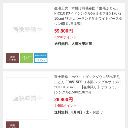
生毛工房 本掛け羽毛布団「生毛ふとん」
PR310 [ワイドシングル(セミダブル)(170×2
10cm) /冬用 /ポーランド産ホワイトグースダ
ウン95％ /日本製]
59,800円
2,990ポイント
送料無料、入荷次第出荷
富士新幸 ホワイトダックダウン85％羽毛
ふとん FD8515FS （本掛/シングルサイズ/1
50×210ｃｍ） 【在庫限り】 ナチュラル
[シングル(150×210cm)]
29,800円
1,490ポイント
送料無料、8月8日（土）
お届け