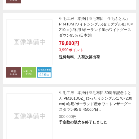
生毛工房 本掛け羽毛布団「生毛ふとん」
PR410M [ワイドシングル(セミダブル)(170×
210cm) /冬用 /ポーランド産ホワイトグース
ダウン95％ /日本製]
79,800円
3,990ポイント
送料無料、入荷次第出荷
生毛工房 本掛け羽毛布団 30周年記念ふと
ん PM1013GZ_ ゆったりシングル(170×230
cm) /冬用/ポーランド産ホワイトマザーグー
スダウン95％ 450dp/日...
300,000円
予定数の販売を終了しました