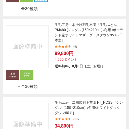
＋全30種類
生毛工房 本掛け羽毛布団「生毛ふとん」
PM480 [シングル(150×210cm) /冬用 /ポーラ
ンド産ホワイトマザーグースダウン95％ /日
本製]
(8)
99,800円
4,990ポイント
送料無料、8月8日（土）
お届け
＋全30種類
生毛工房 二層式羽毛布団 FT_HD2S［シン
グル（150×210cm）/冬用/ホワイトダック
ダウン90％］
(17)
34,800円