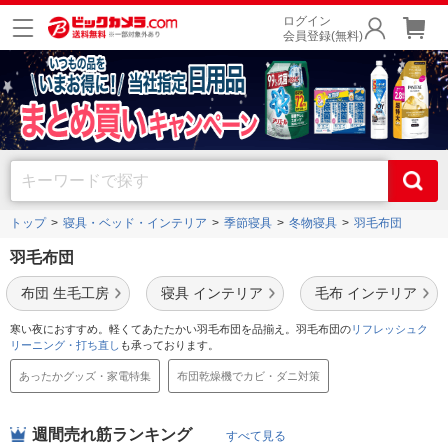
ログイン
会員登録(無料)
トップ
寝具・ベッド・インテリア
季節寝具
冬物寝具
羽毛布団
羽毛布団
布団 生毛工房
寝具 インテリア
毛布 インテリア
寒い夜におすすめ。軽くてあたたかい羽毛布団を品揃え。羽毛布団の
リフレッシュク
リーニング・打ち直し
も承っております。
あったかグッズ・家電特集
布団乾燥機でカビ・ダニ対策
週間売れ筋ランキング
すべて見る