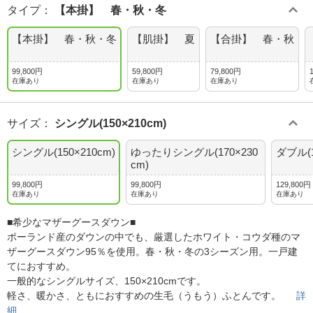
タイプ
：
【本掛】 春・秋・冬
【本掛】 春・秋・冬
【肌掛】 夏
【合掛】 春・秋
99,800円
59,800円
79,800円
在庫あり
在庫あり
在庫あり
サイズ
：
シングル(150×210cm)
シングル(150×210cm)
ゆったりシングル(170×230
ダブル(1
cm)
99,800円
99,800円
129,800円
在庫あり
在庫あり
在庫あり
■希少なマザーグースダウン■
ポーランド産のダウンの中でも、厳選したホワイト・コウダ種のマ
ザーグースダウン95％を使用。春・秋・冬の3シーズン用。一戸建
てにおすすめ。
一般的なシングルサイズ、150×210cmです。
軽さ、暖かさ、ともにおすすめの生毛（うもう）ふとんです。
詳
細