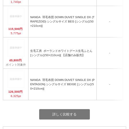
1,740pt
NANGA
羽毛布団 DOWN DUVET SINGLE DX (T
RAPEZOID) シングルサイズ BEG [シングル(150
-
(
×210cm)]
115,500円
5,775pt
生毛工房
ポーランドホワイトグース生毛ふとん
-
[シングル(150×210cm)] 【店舗のみ販売】
(
49,800円
ポイント対象外
NANGA
羽毛布団 DOWN DUVET SINGLE DX (P
ENTAGON) シングルサイズ BEIGE [シングル(15
-
(
0×210cm)]
126,500円
6,325pt
詳しく比較する