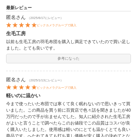
最新レビュー
匿名
さん
（2025/6/17にレビュー）
ビックカメラグループで購入
生毛工房
以前も生毛工房の羽毛布団を購入し満足できていたので買い足し
ました。とても良いです。
参考になった
匿名
さん
（2025/1/13にレビュー）
ビックカメラグループで購入
軽いのに温かい
今まで使ったいた布団では寒くて良く眠れないので思いきって買
いました。この商品を買う前に百貨店で色々話を聞きましたが40
万円だったので手が出ませんでした。知人に紹介された生毛工房
がよいと言うことで調べたらこのお値段でこの品質はコスパが良
く購入いたしました。使用感は軽いのにとても温かくとても良い
商品です。へたれてきても打ち直し価格が安く購入の決めてとな