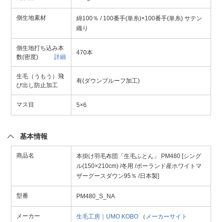
側生地素材
綿100％ / 100番手(単糸)×100番手(単糸) サテン
織り
側生地打ち込み本
470本
数(密度)
詳細
生毛（うもう）飛
有(ダウンプルーフ加工)
び出し防止加工
マス目
5×6
基本情報
商品名
本掛け羽毛布団「生毛ふとん」 PM480 [シング
ル(150×210cm) /冬用 /ポーランド産ホワイトマ
ザーグースダウン95％ /日本製]
型番
PM480_S_NA
メーカー
生毛工房｜UMO KOBO
（
メーカーサイト