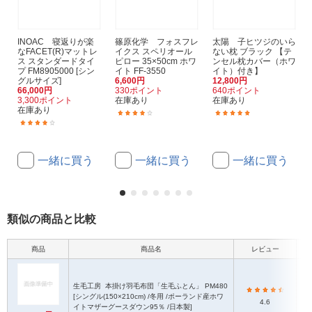
INOAC 寝返りが楽
篠原化学 フォスフレ
太陽 子ヒツジのいら
なFACET(R)マットレ
イクス スペリオール
ない枕 ブラック 【テ
ス スタンダードタイ
ピロー 35×50cm ホワ
ンセル枕カバー（ホワ
プ FM8905000 [シン
イト FF-3550
イト）付き】
グルサイズ]
6,600円
12,800円
66,000円
330ポイント
640ポイント
3,300ポイント
在庫あり
在庫あり
在庫あり
(1)
(2)
(1)
一緒に買う
一緒に買う
一緒に買う
類似の商品と比較
商品
商品名
レビュー
生毛工房
本掛け羽毛布団「生毛ふとん」 PM480
[シングル(150×210cm) /冬用 /ポーランド産ホワ
4.6
(
イトマザーグースダウン95％ /日本製]