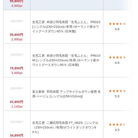
99,800円
4,990pt
生毛工房
本掛け羽毛布団「生毛ふとん」 PR310
[シングル(150×210cm) /冬用 /ポーランド産ホワ
4.8
(
イトグースダウン95％ /日本製]
59,800円
2,990pt
生毛工房
本掛け羽毛布団「生毛ふとん」 PR410
M [シングル(150×210cm) /冬用 /ポーランド産ホ
4.8
(
ワイトグースダウン95％ /日本製]
79,800円
3,990pt
富士新幸
羽毛布団 アップサイクルダウン使用 冬
用 ベージュ [シングル(150×210cm)]
5.0
(
22,800円
1,140pt
生毛工房
二層式羽毛布団 FT_HD2S［シングル
（150×210cm）/冬用/ホワイトダックダウン9
4.5
(
0％］
34,800円