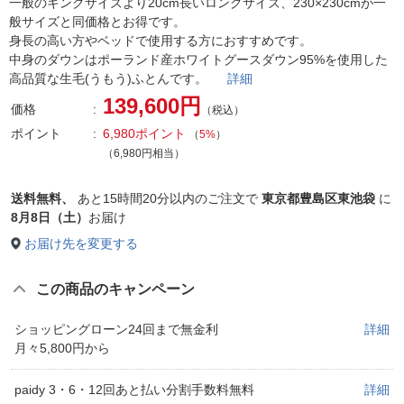
一般のキングサイズより20cm長いロングサイズ、230×230cmが一
般サイズと同価格とお得です。
身長の高い方やベッドで使用する方におすすめです。
中身のダウンはポーランド産ホワイトグースダウン95%を使用した
高品質な生毛(うもう)ふとんです。
詳細
139,600円
価格
（税込）
ポイント
6,980ポイント
（
5%
）
（6,980円相当）
送料無料、
あと
15時間20分以内
のご注文で
東京都豊島区東池袋
に
8月8日（土）
お届け
お届け先を変更する
この商品のキャンペーン
ショッピングローン24回まで無金利
詳細
月々5,800円から
paidy 3・6・12回あと払い分割手数料無料
詳細