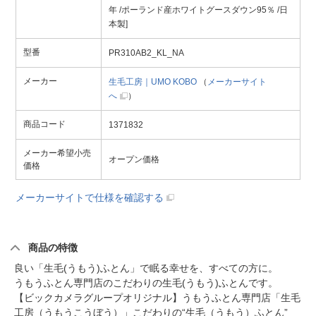
年 /ポーランド産ホワイトグースダウン95％ /日
本製]
型番
PR310AB2_KL_NA
メーカー
生毛工房｜UMO KOBO
（
メーカーサイト
へ
）
商品コード
1371832
メーカー希望小売
オープン価格
価格
メーカーサイトで仕様を確認する
商品の特徴
良い「生毛(うもう)ふとん」で眠る幸せを、すべての方に。
うもうふとん専門店のこだわりの生毛(うもう)ふとんです。
【ビックカメラグループオリジナル】うもうふとん専門店「生毛
工房（うもうこうぼう）」こだわりの“生毛（うもう）ふとん”