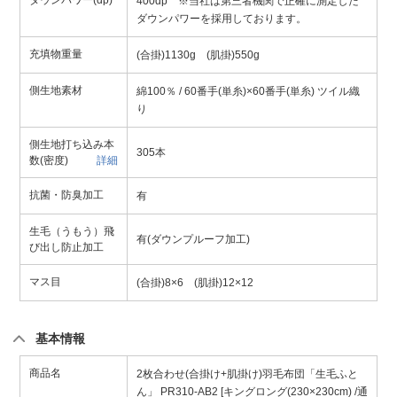
ダウンパワー(dp)
400dp ※当社は第三者機関で正確に測定した
ダウンパワーを採用しております。
充填物重量
(合掛)1130g (肌掛)550g
側生地素材
綿100％ / 60番手(単糸)×60番手(単糸) ツイル織
り
側生地打ち込み本
305本
数(密度)
詳細
抗菌・防臭加工
有
生毛（うもう）飛
有(ダウンプルーフ加工)
び出し防止加工
マス目
(合掛)8×6 (肌掛)12×12
基本情報
商品名
2枚合わせ(合掛け+肌掛け)羽毛布団「生毛ふと
ん」 PR310-AB2 [キングロング(230×230cm) /通