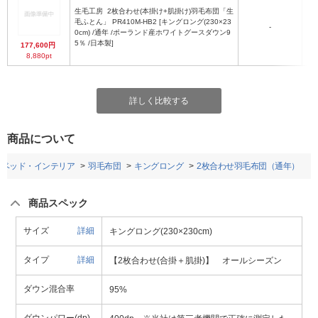
生毛工房
2枚合わせ(本掛け+肌掛け)羽毛布団「生
毛ふとん」 PR410M-HB2 [キングロング(230×23
-
0cm) /通年 /ポーランド産ホワイトグースダウン9
(
5％ /日本製]
177,600円
8,880pt
詳しく比較する
商品について
・ベッド・インテリア
羽毛布団
キングロング
2枚合わせ羽毛布団（通年）
商品スペック
サイズ
詳細
キングロング(230×230cm)
タイプ
詳細
【2枚合わせ(合掛＋肌掛)】 オールシーズン
ダウン混合率
95%