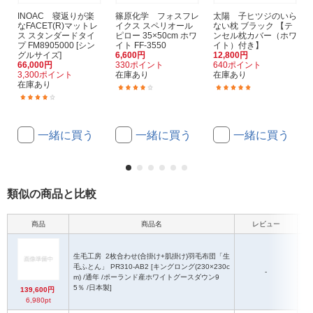
INOAC 寝返りが楽
篠原化学 フォスフレ
太陽 子ヒツジのいら
なFACET(R)マットレ
イクス スペリオール
ない枕 ブラック 【テ
ス スタンダードタイ
ピロー 35×50cm ホワ
ンセル枕カバー（ホワ
プ FM8905000 [シン
イト FF-3550
イト）付き】
グルサイズ]
6,600円
12,800円
66,000円
330ポイント
640ポイント
3,300ポイント
在庫あり
在庫あり
在庫あり
(1)
(2)
(1)
一緒に買う
一緒に買う
一緒に買う
類似の商品と比較
商品
商品名
レビュー
生毛工房
2枚合わせ(合掛け+肌掛け)羽毛布団「生
毛ふとん」 PR310-AB2 [キングロング(230×230c
-
m) /通年 /ポーランド産ホワイトグースダウン9
(
5％ /日本製]
139,600円
6,980pt