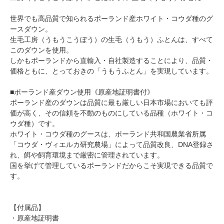
世界でも高品質で知られるポーランド産ホワイト・コウダ種のグ
ースダウン。
生毛工房（うもうこうぼう）の生毛（うもう）ふとんは、すべて
このダウンを使用。
しかもポーランドから直輸入・自社製造することにより、品質・
価格ともに、とっておきの「うもうふとん」を実現しています。
■ポーランド産ダウン使用《原産地証明書付》
ポーランド産のダウンは品質に最も厳しい日本市場においても評
価が高く、その信頼を不動のものにしている品種（ホワイト・コ
ウダ種）です。
ホワイト・コウダ種のグースは、ポーランド共和国農業省所属
「コウダ・ヴィエルカ研究農場」によって品質改良、DNA登録さ
れ、餌や飼育環境まで厳密に管理されています。
国を挙げて管理しているポーランドだからこそ実現できる品質で
す。
【付属品】
・原産地証明書