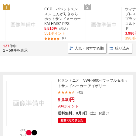
CCP パペットスン
ウィナ
スン こんがりきゃら
プレス
ホットサンドメーカー
プラッド
KM-HM97-PPS
コルト
5,510円
ド
（税込）
551ポイント
3,980
(1)
398
127
件中
人気・おすすめ順
絞り込み
1～50
件を表示
ビタントニオ VWH-600-I ワッフル＆ホッ
トサンドベーカー アイボリー
(42)
9,040円
904ポイント
送料無料、8月8日（土）
お届け