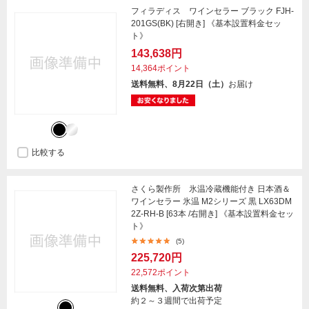
フィラディス ワインセラー ブラック FJH-
201GS(BK) [右開き] 《基本設置料金セッ
ト》
143,638円
14,364ポイント
送料無料、8月22日（土）
お届け
比較する
さくら製作所 氷温冷蔵機能付き 日本酒＆
ワインセラー 氷温 M2シリーズ 黒 LX63DM
2Z-RH-B [63本 /右開き] 《基本設置料金セッ
ト》
(5)
225,720円
22,572ポイント
送料無料、入荷次第出荷
約２～３週間で出荷予定