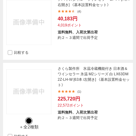
右開き] 《基本設置料金セット》
(4)
40,183円
4,019ポイント
送料無料、入荷次第出荷
約２～３週間で出荷予定
比較する
さくら製作所 氷温冷蔵機能付き 日本酒＆
ワインセラー 氷温 M2シリーズ 白 LX63DM
2Z-LH-W [63本 /左開き] 《基本設置料金セッ
ト》
(1)
225,720円
22,572ポイント
送料無料、入荷次第出荷
約２～３週間で出荷予定
＋全2種類