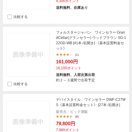
9,306ポイント
送料無料、在庫あり
比較する
フォルスタージャパン ワインセラー Gran
dCellar(グランセラー) ウッドブラウン SG-1
22GD-WB [41本 /右開き] 《基本設置料金セ
ット》
(1)
161,000円
16,100ポイント
送料無料、入荷次第出荷
約２～３週間で出荷予定
比較する
デバイスタイル ワインセラー DWF-C27W
S《基本設置料金セット》 [27本 /右開き]
販売元：ビック酒販
(8)
79,800円
7,980ポイント