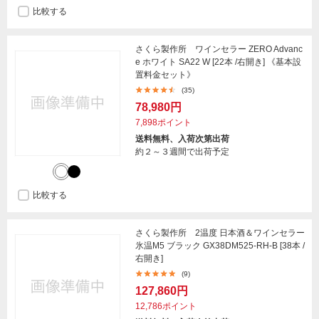
比較する
さくら製作所 ワインセラー ZERO Advanc
e ホワイト SA22 W [22本 /右開き] 《基本設
置料金セット》
(35)
78,980円
7,898ポイント
送料無料、入荷次第出荷
約２～３週間で出荷予定
比較する
さくら製作所 2温度 日本酒＆ワインセラー
氷温M5 ブラック GX38DM525-RH-B [38本 /
右開き]
(9)
127,860円
12,786ポイント