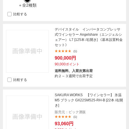
＋全2種類
比較する
デバイスタイル インバータコンプレッサ
式ワインセラー Angelshare（エンジェルシ
ェアー） L7 [125本 /右開き] 《基本設置料金
セット》
(1)
900,000円
90,000ポイント
送料無料、入荷次第出荷
約２～３週間で出荷予定
比較する
SAKURA WORKS 【ワインセラー】 氷温
M5 ブラック GX22SM525-RH-B [22本 /右開
き]
販売元：ビック酒販
(1)
93,060円