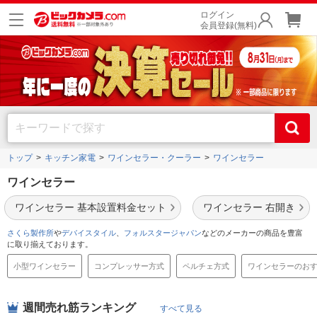
ログイン
会員登録(無料)
トップ
キッチン家電
ワインセラー・クーラー
ワインセラー
ワインセラー
ワインセラー 基本設置料金セット
ワインセラー 右開き
さくら製作所
や
デバイスタイル
、
フォルスタージャパン
などのメーカーの商品を豊富
に取り揃えております。
小型ワインセラー
コンプレッサー方式
ペルチェ方式
ワインセラーのお
週間売れ筋ランキング
すべて見る