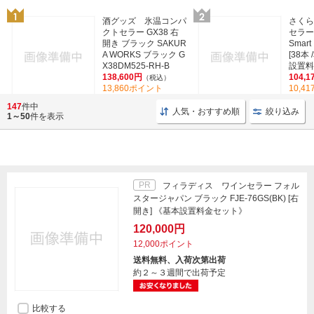
酒グッズ 氷温コンパ
さくら
クトセラー GX38 右
セラー 
開き ブラック SAKUR
Smar
A WORKS ブラック G
[38本
X38DM525-RH-B
設置料金
138,600円
104,1
（税込）
13,860ポイント
10,4
(1)
147
件中
人気・おすすめ順
絞り込み
1～50
件を表示
PR
フィラディス ワインセラー フォル
スタージャパン ブラック FJE-76GS(BK) [右
開き] 《基本設置料金セット》
120,000円
12,000ポイント
送料無料、入荷次第出荷
約２～３週間で出荷予定
比較する