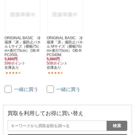
ORIGINAL BASIC 冷
ORIGINAL BASIC 冷
蔵庫「床」傷防止パネ
蔵庫「床」傷防止パネ
ル Lサイズ（横幅75c
ル Mサイズ（横幅70c
m×奥行75cm） OB-R
m×奥行70cm） OB-R
PC050L
PC040M
5,980円
5,080円
598ポイント
508ポイント
在庫あり
在庫あり
(34)
(117)
一緒に買う
一緒に買う
買取を利用してお得に買い替え
検索