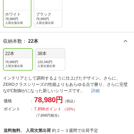
ホワイト
ブラック
78,980円
78,980円
入荷次第出荷
入荷次第出荷
収納本数
：
22本
22本
38本
78,980円
120,340円
入荷次第出荷
入荷次第出荷
インテリアとして調和するように仕上げたデザイン。さらに、
ZEROクラスシリーズの性能よりもあらゆる点で勝り、さらに完璧
な0℃制御がになった新しいシリーズです。
詳細
78,980円
価格
（税込）
ポイント
7,898ポイント
（
10%
）
（7,898円相当）
送料無料、
入荷次第出荷
約２～３週間で出荷予定