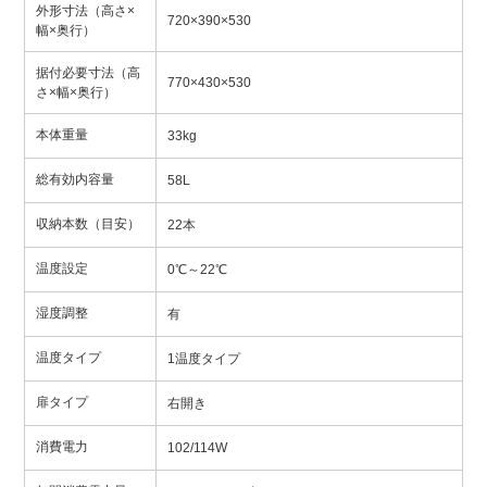
外形寸法（高さ×
720×390×530
幅×奥行）
据付必要寸法（高
770×430×530
さ×幅×奥行）
本体重量
33kg
総有効内容量
58L
収納本数（目安）
22本
温度設定
0℃～22℃
湿度調整
有
温度タイプ
1温度タイプ
扉タイプ
右開き
消費電力
102/114W