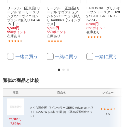
リーデル [正規品] リ
リーデル [正規品] リ
LADONNA グリルオ
ーデル オー リースリ
ーデル オヴァチュア
ーブントースター Toff
ング/ソーヴィニヨン･
シャンパーニュ 2脚入
y SLATE GREEN K-T
ブラン 2個入り 0414/
り 6408/48【ワイング
S2-SG
15【ワ...
ラス】
8,580円
5,500円
5,500円
858ポイント
550ポイント
550ポイント
在庫あり
在庫あり
在庫あり
(19)
(7)
(3)
一緒に買う
一緒に買う
一緒に買う
類似の商品と比較
商品
商品名
レビュー
外
さくら製作所
ワインセラー ZERO Advance ホワ
イト SA22 W [22本 /右開き] 《基本設置料金セッ
4.5
ト》
78,980円
7,898pt