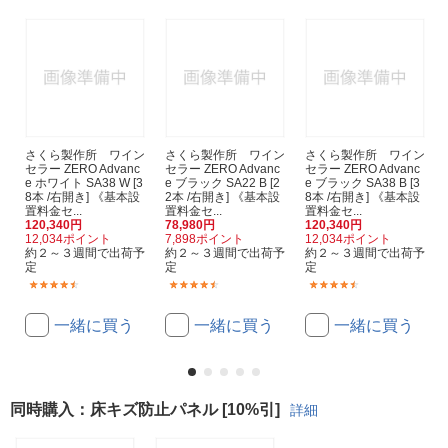
さくら製作所 ワイン
さくら製作所 ワイン
さくら製作所 ワイン
セラー ZERO Advanc
セラー ZERO Advanc
セラー ZERO Advanc
e ホワイト SA38 W [3
e ブラック SA22 B [2
e ブラック SA38 B [3
8本 /右開き] 《基本設
2本 /右開き] 《基本設
8本 /右開き] 《基本設
置料金セ...
置料金セ...
置料金セ...
120,340円
78,980円
120,340円
12,034ポイント
7,898ポイント
12,034ポイント
約２～３週間で出荷予
約２～３週間で出荷予
約２～３週間で出荷予
定
定
定
(39)
(35)
(39)
一緒に買う
一緒に買う
一緒に買う
同時購入：床キズ防止パネル [10%引]
詳細