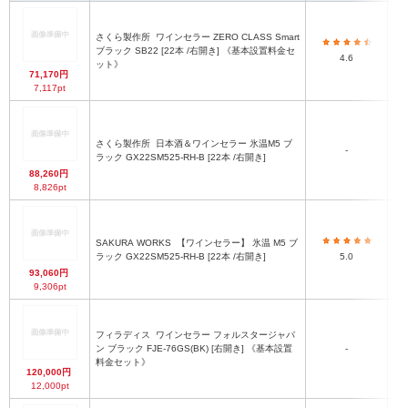
さくら製作所
ワインセラー ZERO CLASS Smart
ブラック SB22 [22本 /右開き] 《基本設置料金セ
4.6
ット》
71,170円
7,117pt
さくら製作所
日本酒＆ワインセラー 氷温M5 ブ
-
ラック GX22SM525-RH-B [22本 /右開き]
88,260円
8,826pt
SAKURA WORKS
【ワインセラー】 氷温 M5 ブ
ラック GX22SM525-RH-B [22本 /右開き]
5.0
93,060円
9,306pt
フィラディス
ワインセラー フォルスタージャパ
ン ブラック FJE-76GS(BK) [右開き] 《基本設置
-
料金セット》
120,000円
12,000pt