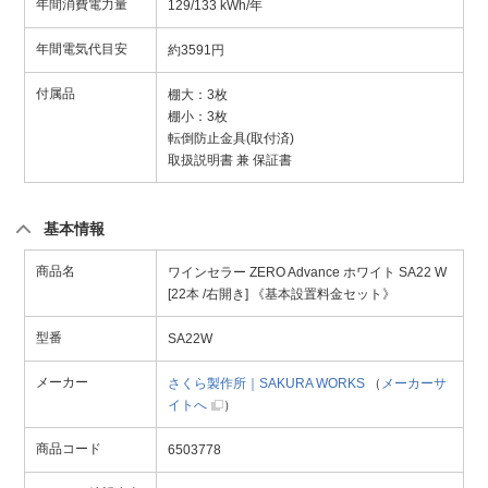
年間消費電力量
129/133 kWh/年
年間電気代目安
約3591円
付属品
棚大：3枚
棚小：3枚
転倒防止金具(取付済)
取扱説明書 兼 保証書
基本情報
商品名
ワインセラー ZERO Advance ホワイト SA22 W
[22本 /右開き] 《基本設置料金セット》
型番
SA22W
メーカー
さくら製作所｜SAKURA WORKS
（
メーカーサ
イトへ
）
商品コード
6503778