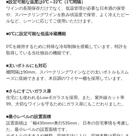
■設定可能な温度は0℃～22℃（1℃間隔）
ワインの長期保存だけでなく、低温管理が必要な日本酒の保管
や、スパークリングワインを飲み頃温度で保管、よく冷えたビー
ルなど、シーンに応じてご使用いただけます。
■0℃に設定可能な低温冷蔵機能
0℃を維持するために特殊な冷却制御を搭載しています。特許を
取得している当社独自の機能です。
■太いボトルにも対応
棚間隔は90mm。スパークリングワインなどの太いボトルもスム
ーズに収納できます。木目調のワイヤー棚を採用しています。
■さらにすごいガラス扉
住宅にも使われるLow-Eガラスを採用。また、紫外線カット率
99。大切なワインを守るためにガラス扉にもこだわりました。
■最小レベルの設置面積
設置面積は 「幅430mm×奥行535mm」 日本の住宅事情を考慮し
た、最小レベルの設置面積です。
※ボトルの大きさや種類、収納方法により、収納本数は変化しま