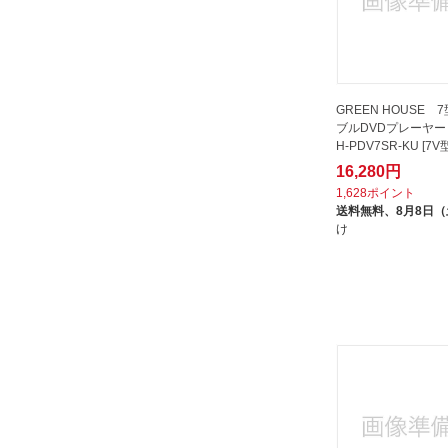
CORPORATION
ファミリー・ライフ｜Family-life
フィフティ｜FIFTY
ブルードット｜BLUEDOT
GREEN HOUSE 
ベスト・アンサー｜bestanswer
ブルDVDプレーヤー 
H-PDV7SR-KU [7V型
ベルソス｜VERSOS
16,280円
マスプロアンテナ｜MASPRO
1,628ポイント
送料無料、
8月8日
ユニテク｜Unitech
け
レボリューション｜Revolutioon
山善｜YAMAZEN
廣瀬無線電機｜HIROSE RADIO＆
ELECTRIC
日本アンテナ｜NIPPON
ANTENNA
日立｜HITACHI
東芝｜TOSHIBA