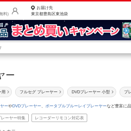
お届け先
無料)
東京都豊島区東池袋
商品をさがす
ランキングからさがす
ネ
ーヤー
カテゴリ一覧からさがす
ポ
店
ー用
フルセグ プレーヤー
DVDプレーヤー 小型
プ
お
ヤー
や
DVDプレーヤー
、
ポータブルブルーレイプレーヤー
など豊富に
お客様サポート
プレーヤー特集
レコーダーリモコン対応表
ご利用ガイド