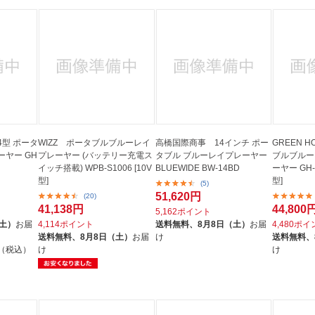
14型 ポータ
WIZZ ポータブルブルーレイ
高橋国際商事 14インチ ポー
GREEN 
ヤー GH
プレーヤー (バッテリー充電ス
タブル ブルーレイプレーヤー
ブルブルー
イッチ搭載) WPB-S1006 [10V
BLUEWIDE BW-14BD
ーヤー GH-S
型]
型]
(5)
51,620円
(20)
41,138円
44,800
5,162ポイント
（土）
お届
4,114ポイント
送料無料、
8月8日（土）
お届
4,480ポ
送料無料、
8月8日（土）
お届
け
送料無料、
円（税込）
け
け