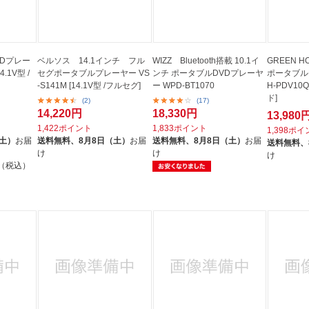
VDプレー
ベルソス 14.1インチ フル
WIZZ Bluetooth搭載 10.1イ
GREEN 
4.1V型 /
セグポータブルプレーヤー VS
ンチ ポータブルDVDプレーヤ
ポータブル
-S141M [14.1V型 /フルセグ]
ー WPD-BT1070
H-PDV10Q
ド]
(2)
(17)
14,220円
18,330円
13,980
1,422ポイント
1,833ポイント
1,398ポ
（土）
お届
送料無料、
8月8日（土）
お届
送料無料、
8月8日（土）
お届
送料無料、
け
け
け
円（税込）