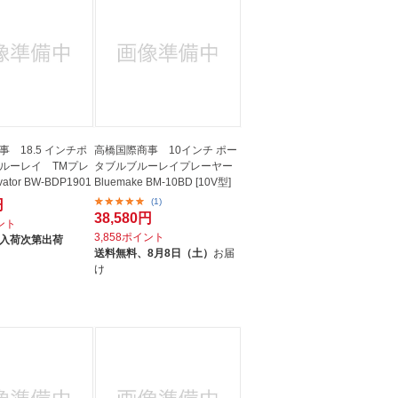
 18.5 インチポ
高橋国際商事 10インチ ポー
ルーレイ TMプレ
タブルブルーレイプレーヤー
ator BW-BDP1901
Bluemake BM-10BD [10V型]
(1)
円
38,580円
イント
3,858ポイント
入荷次第出荷
送料無料、
8月8日（土）
お届
け