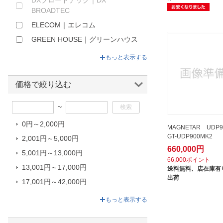
DXブロードテック｜DX
BROADTEC
ELECOM｜エレコム
GREEN HOUSE｜グリーンハウス
I-O DATA｜アイオーデータ
もっと表示する
LG｜エルジー
MAGNETAR｜マグネター
価格で絞り込む
Maxell｜マクセル
~
OPPO｜オッポ
0円～2,000円
ORIGINAL BASIC｜オリジナルベ
MAGNETAR UDP90
ーシック
GT-UDP900MK2
2,001円～5,000円
660,000円
OVERTIME
5,001円～13,000円
66,000ポイント
Panasonic｜パナソニック
13,001円～17,000円
送料無料、
店在庫有り
出荷
PIONEER｜パイオニア
17,001円～42,000円
PIXELA｜ピクセラ
42,001円～660,000円
もっと表示する
QRIOM｜キュリオム