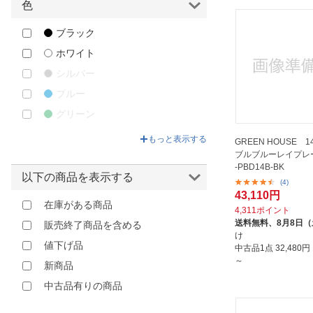
Roland｜ローランド
色
SHARP｜シャープ
ブラック
siroca｜シロカ
ホワイト
SONY｜ソニー
シルバー
TASCAM｜タスカム
ブルー
TEAC｜ティアック
グリーン
TEES
イエロー
もっと表示する
THANKO｜サンコー
GREEN HOUSE 
ピンク
ブルブルーレイプレー
TMIジャパン｜TMI JAPAN
-PBD14B-BK
その他
以下の商品を表示する
TOHO｜トーホー
(4)
43,110円
TWINBIRD｜ツインバード
在庫がある商品
4,311ポイント
WIS｜ウィズ
送料無料、
8月8日
販売終了商品を含める
け
WIZZ｜ウィズ
値下げ品
中古品1点
32,480
～
イトウ｜ITO
新商品
ウィズ｜WiZ
中古品有りの商品
ウィンコド｜WINCOD