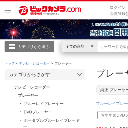
ログイン
会員登録(
カテゴリから選ぶ
全ての商品
こんにちは
トップ
テレビ・レコーダー
プレーヤー
ログイン
プレ
カテゴリからさがす
新規会員登録
テレビ・レコーダー
純正 プレーヤ
プレーヤー
会員メニュー
ブルーレイプレー
ブルーレイプレーヤー
DVDプレーヤー
お買いもの履歴
おすすめDVD
ポータブルブルーレイプレーヤ
閲覧履歴
ー