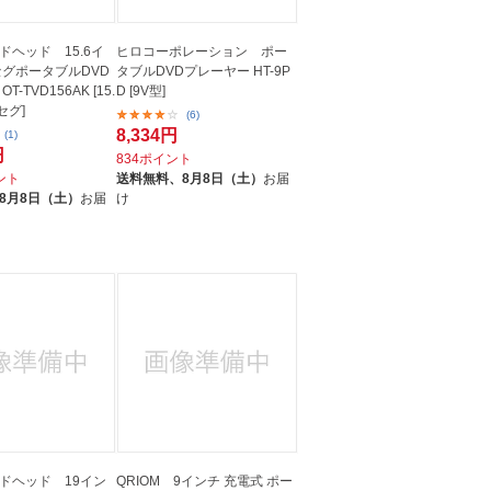
ドヘッド 15.6イ
ヒロコーポレーション ポー
セグポータブルDVD
タブルDVDプレーヤー HT-9P
-TVD156AK [15.
D [9V型]
セグ]
(6)
8,334円
(1)
円
834ポイント
イント
送料無料、
8月8日（土）
お届
8月8日（土）
お届
け
ドヘッド 19イン
QRIOM 9インチ 充電式 ポー