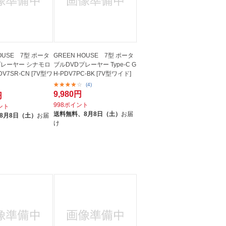
HOUSE 7型 ポータ
GREEN HOUSE 7型 ポータ
プレーヤー シナモロ
ブルDVDプレーヤー Type-C G
DV7SR-CN [7V型ワ
H-PDV7PC-BK [7V型ワイド]
(4)
9,980円
円
998ポイント
イント
送料無料、
8月8日（土）
お届
8月8日（土）
お届
け