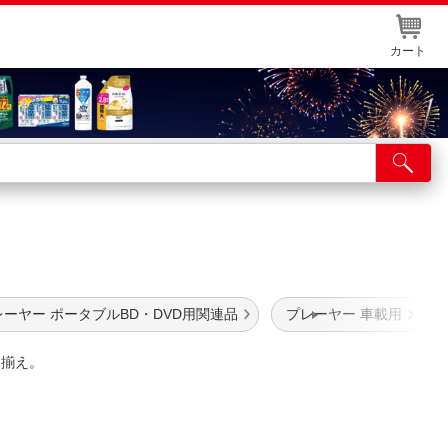
カート
店舗サービス
ット取り置き
イントカードWEB登録
舗情報・店舗一覧
レーヤー ポータブルBD・DVD用関連品
プレーヤー 車載用
取り寄せ品入荷状況照会
品揃え。