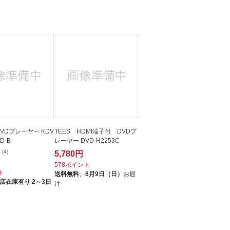
DVDプレーヤー KDV
TEES HDMI端子付 DVDプ
D-B
レーヤー DVD-H2253C
(4)
5,780円
578ポイント
ト
送料無料、
8月9日（日）
お届
店在庫有り 2～3日
け