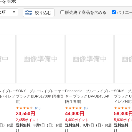
法
件を表示
よくある質問・お問合せ
I
販売終了商品を含める
バリエ
絞り込む
ご利用規約
E
ーレイプレー
SONY ブルーレイプレーヤー
Panasonic ブルーレイプレー
SONY 
K [ハイレゾ
ブラック BDPS1700K [再生専
ヤー ブラック DP-UB45S-K
ブラック UB
用]
[再生専用]
イレゾ対応 
(20)
(8)
24,550円
44,000円
58,300
2,455ポイント
4,400ポイント
5,830ポ
（日）
お届
送料無料、
8月9日（日）
お届
送料無料、
8月9日（日）
お届
送料無料、
け
け
け