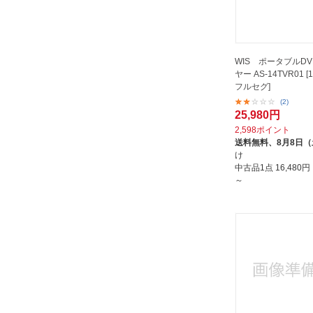
高橋国際商事
WIS ポータブルD
ヤー AS-14TVR01 [1
フルセグ]
(2)
25,980円
2,598ポイント
送料無料、
8月8日
け
中古品1点
16,480
～