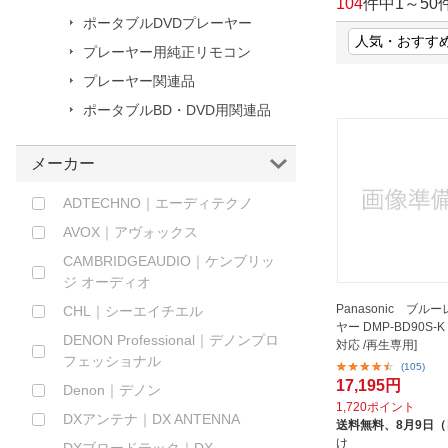
104
件中
1
～
50
ポータブルDVDプレーヤー
ほしいもの
プレーヤー用純正リモコン
お知らせ
プレーヤー関連品
ポータブルBD・DVD用関連品
メーカー
ADTECHNO｜エーディテクノ
AVOX｜アヴォックス
CAMBRIDGEAUDIO｜ケンブリッ
ジ オーディオ
Panasonic ブル
CHL｜シーエイチエル
ヤー DMP-BD90S-
DENON Professional｜デノンプロ
対応 /再生専用]
フェッショナル
(105)
17,195円
Denon｜デノン
1,720ポイント
DXアンテナ｜DX ANTENNA
送料無料、
8月9日
け