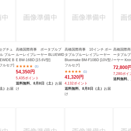
セグチュ
高橋国際商事 ポータブルブ
高橋国際商事 10インチ ポー
高橋国際商事
ル ブルー
ルーレイプレーヤー BLUEWID
タブルブルーレイプレーヤー
ータブルブ
WIDE B
E BW-16BD [15.6V型]
Bluemake BM-F10BD [10V型 /
ーヤー Krov
 /フルセグ]
フルセグ]
(1)
72,800
54,350円
(1)
7,280ポ
41,320円
5,435ポイント
送料無料、
送料無料、
8月8日（土）
お届
4,132ポイント
（土）
お届
け
送料無料、
8月8日（土）
お届
け