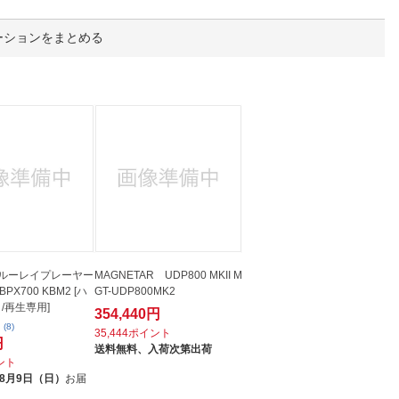
人窓口
R情報
ーションをまとめる
nglish / 中文
ブルーレイプレーヤー
MAGNETAR UDP800 MKII M
PX700 KBM2 [ハ
GT-UDP800MK2
/再生専用]
354,440円
(8)
35,444ポイント
円
送料無料、
入荷次第出荷
イント
8月9日（日）
お届