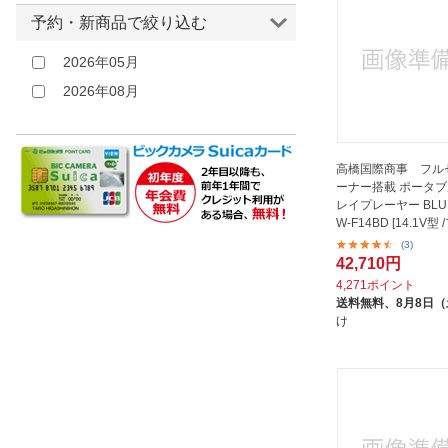
エスキュービズムエレクトリック
予約・新商品で絞り込む
｜S-cubism
2026年05月
オンキヨー｜ONKYO
2026年08月
オーム電機｜OHM ELECTRIC
ガウディ｜GAUDI
クマザキエイム｜KUMAZAKI AIM
高橋国際商事 フル
サンワサプライ｜SANWA SUPPLY
ーナー搭載 ポータブ
レイプレーヤー BLUE
シーエスロジネット
W-F14BD [14.1V型
シーマラボラトリー｜Cima
(3)
Laboratory
42,710円
4,271ポイント
セントレードM.E.｜CENTRADE
送料無料、
8月8日
M.E
け
ダイアモンドヘッド｜Diamond
Head
ティーズネットワーク｜TEES
NETWORK
ヒロコーポレーション｜HIRO