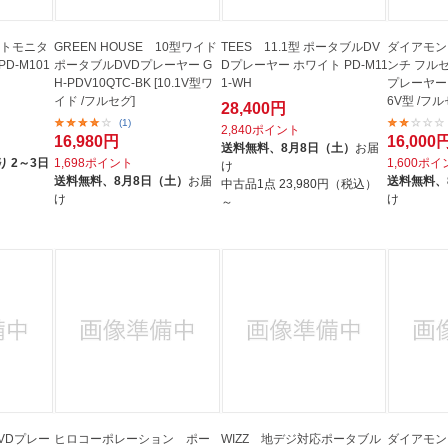
ストモニタ
GREEN HOUSE 10型ワイド
TEES 11.1型 ポータブルDV
ダイアモン
D-M101
ポータブルDVDプレーヤー G
Dプレーヤー ホワイト PD-M11
ンチ フル
H-PDV10QTC-BK [10.1V型ワ
1-WH
プレーヤー OT
イド /フルセグ]
6V型 /フル
28,400円
(1)
2,840ポイント
16,980円
16,000
送料無料、
8月8日（土）
お届
 2～3日
1,698ポイント
1,600ポ
け
送料無料、
8月8日（土）
お届
送料無料、
中古品1点
23,980円（税込）
け
け
～
VDプレー
ヒロコーポレーション ポー
WIZZ 地デジ対応ポータブル
ダイアモン