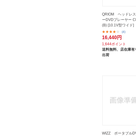
QRIOM ヘッドレ
ーDVDプレーヤー CP
(B) [10.1V型ワイド]
(4)
16,440円
1,644ポイント
送料無料、
店在庫有り
出荷
WIZZ ポータブルD