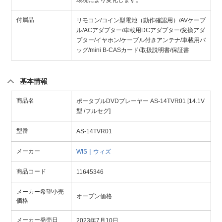
環境により変化します。
付属品
リモコン/コイン型電池（動作確認用）/AVケーブ
ル/ACアダプター/車載用DCアダプター/変換アダ
プター/イヤホン/ケーブル付きアンテナ/車載用バ
ッグ/mini B-CASカード/取扱説明書/保証書
基本情報
商品名
ポータブルDVDプレーヤー AS-14TVR01 [14.1V
型 /フルセグ]
型番
AS-14TVR01
メーカー
WIS｜ウィズ
商品コード
11645346
メーカー希望小売
オープン価格
価格
メーカー発売日
2023年7月10日