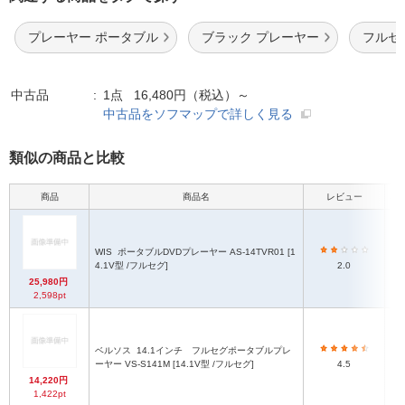
プレーヤー ポータブル
ブラック プレーヤー
フルセ
中古品
1点 16,480円（税込）～
中古品をソフマップで詳しく見る
類似の商品と比較
商品
商品名
レビュー
本体
WIS
ポータブルDVDプレーヤー AS-14TVR01 [1
3
4.1V型 /フルセグ]
2.0
25,980円
2,598pt
ベルソス
14.1インチ フルセグポータブルプレ
約4
ーヤー VS-S141M [14.1V型 /フルセグ]
4.5
14,220円
1,422pt