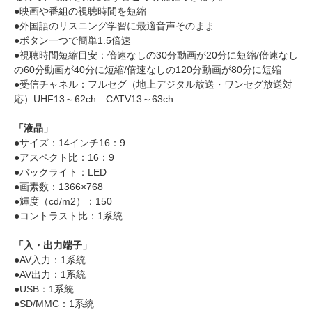
●映画や番組の視聴時間を短縮
●外国語のリスニング学習に最適音声そのまま
●ボタン一つで簡単1.5倍速
●視聴時間短縮目安：倍速なしの30分動画が20分に短縮/倍速なし
の60分動画が40分に短縮/倍速なしの120分動画が80分に短縮
●受信チャネル：フルセグ（地上デジタル放送・ワンセグ放送対
応）UHF13～62ch CATV13～63ch
「液晶」
●サイズ：14インチ16：9
●アスペクト比：16：9
●バックライト：LED
●画素数：1366×768
●輝度（cd/m2）：150
●コントラスト比：1系統
「入・出力端子」
●AV入力：1系統
●AV出力：1系統
●USB：1系統
●SD/MMC：1系統