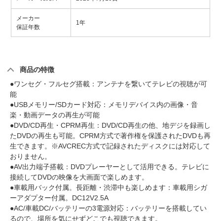
メーカー
1年
保証年数
商品の特徴
●ワンセグ・フルセグ搭載：アンテナを繋いてテレビの視聴が可
能
●USBメモリー/SDカード対応：メモリデバイス内の画像・音
楽・動画データの再生が可能
●DVD/CD再生・CPRM再生：DVD/CD再生の他、地デジを録画し
たDVDの再生も可能。CPRM方式で著作権を保護されたDVDも再
生できます。※AVCREC方式で記録されたディスクには対応して
おりません。
●AV出力端子搭載：DVDプレーヤーとして活用できる。テレビに
接続してDVDの映像を大画面で楽しめます。
●車載用バック付属。長距離・渋滞中も楽しめます：車載用シガ
ーアダプター付属。DC12V2.5A
●AC/車載DC/バッテリーの3電源対応：バッテリーを搭載してい
るので、場所を気にせずどこでも視聴できます。