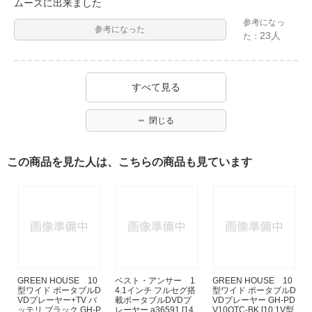
ムーズに出来ました
参考になっ
参考になった
23人
た：
すべて見る
閉じる
この商品を見た人は、こちらの商品も見ています
GREEN HOUSE 10
ベスト・アンサー 1
GREEN HOUSE 10
型ワイド ポータブルD
4.1インチ フルセグ搭
型ワイド ポータブルD
VDプレーヤー+TV バ
載ポータブルDVDプ
VDプレーヤー GH-PD
ッテリ ブラック GH-P
レーヤー a36591 [14.
V10QTC-BK [10.1V型