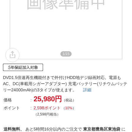
1/15
DVD1.5倍速再生機能付きで外付けHDD地デジ録画対応。電源も
AC、DC(車載用シガーアダプター) 充電バッテリー(リチウムバッテ
リー24000mAh)の3タイプが使えます。
詳細
25,980円
価格
（税込）
ポイント
2,598ポイント
（
10%
）
（2,598円相当）
送料無料、
あと
5時間16分以内
のご注文で
東京都豊島区東池袋
に