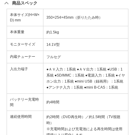
商品スペック
本体サイズ(H×W×
350×254×45mm（折りたたみ時）
D) mm
本体重量
約1.5kg
モニターサイズ
14.1V型
内蔵チューナー
フルセグ
入出力端子
●ＡＶ入力：1系統 ●ＡＶ出力：1系統 ●USB：1
系統 ●SD/MMC：1系統 ●電源入力：1系統 ●イヤ
ホン出力：1系統 ●mini USB（録画用）：1系統
●アンテナ入力：1系統 ●mini B-CAS：1系統
バッテリー充電時
約4時間
間
連続使用時間
約2時間（DVD再生時）／約1.5時間（TV視聴
時）
※充電時間および充電池による再生時間は使用