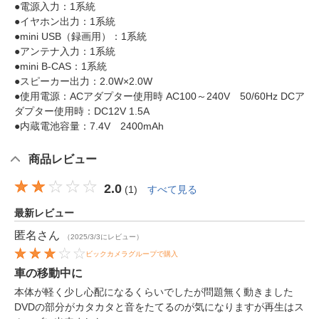
●電源入力：1系統
●イヤホン出力：1系統
●mini USB（録画用）：1系統
●アンテナ入力：1系統
●mini B-CAS：1系統
●スピーカー出力：2.0W×2.0W
●使用電源：ACアダプター使用時 AC100～240V 50/60Hz DCア
ダプター使用時：DC12V 1.5A
●内蔵電池容量：7.4V 2400mAh
商品レビュー
2.0
(
1
)
すべて見る
最新レビュー
匿名
さん
（2025/3/3にレビュー）
ビックカメラグループで購入
車の移動中に
本体が軽く少し心配になるくらいでしたが問題無く動きました
DVDの部分がカタカタと音をたてるのが気になりますが再生はス