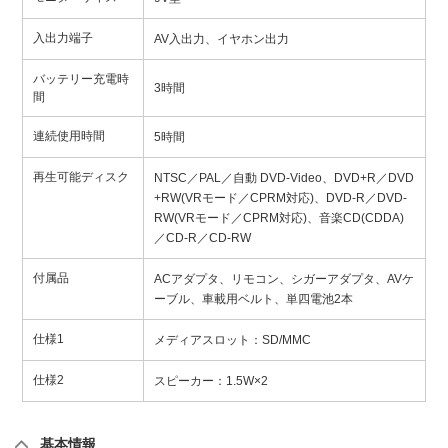
入出力端子
AV入出力、イヤホン出力
バッテリー充電時
3時間
間
連続使用時間
5時間
再生可能ディスク
NTSC／PAL／自動 DVD-Video、DVD+R／DVD
+RW(VRモード／CPRM対応)、DVD-R／DVD-
RW(VRモード／CPRM対応)、音楽CD(CDDA)
／CD-R／CD-RW
付属品
ACアダプタ、リモコン、シガーアダプタ、AVケ
ーブル、車載用ベルト、単四電池2本
仕様1
メディアスロット：SD/MMC
仕様2
スピーカー：1.5W×2
基本情報