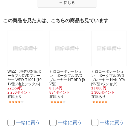
閉じる
この商品を見た人は、こちらの商品も見ています
WIZZ 地デジ対応ポ
ヒロコーポレーショ
ヒロコーポレーショ
ータブルDVDプレー
ン ポータブルDVD
ン ポータブルDVD
ヤー WPD-T1091 [10.
プレーヤー HT-9PD [9
プレーヤー HAK-9TV
1V型 /地上デジタル]
V型]
[9V型 /ワンセグ]
22,559円
8,334円
13,000円
2,256ポイント
834ポイント
1,300ポイント
在庫あり
在庫あり
在庫あり
(2)
(6)
(1)
一緒に買う
一緒に買う
一緒に買う