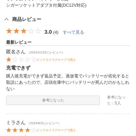
シガーソケットアダプタ付属(DC12V対応)
商品レビュー
3.0
(
4
)
すべて見る
最新レビュー
匿名
さん
（2024/11/22にレビュー）
ビックカメラグループで購入
充電できず
購入後充電ができず返品予定。過放電でバッテリーが劣化すると
取説にあったので、店頭在庫中にバッテリーが死んだのかもしれ
ない
参考になっ
参考になった
3人
た：
ミラ
さん
（2024/8/3にレビュー）
ビックカメラグループで購入