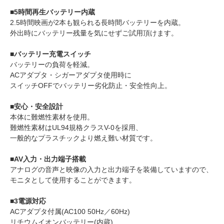
■5時間再生バッテリー内蔵
2.5時間映画が2本も観られる長時間バッテリーを内蔵。
外出時にバッテリー残量を気にせずご試用頂けます。
■バッテリー充電スイッチ
バッテリーの負荷を軽減。
ACアダプタ・シガーアダプタ使用時に
スイッチOFFでバッテリー劣化防止・安全性向上。
■安心・安全設計
本体に難燃性素材を使用。
難燃性素材はUL94規格クラスV-0を採用、
一般的なプラスチックより燃え難い材質です。
■AV入力・出力端子搭載
アナログの音声と映像の入力と出力端子を装備していますので、
モニタとして使用することができます。
■3電源対応
ACアダプタ付属(AC100 50Hz／60Hz)
リチウムイオンバッテリー(内蔵)