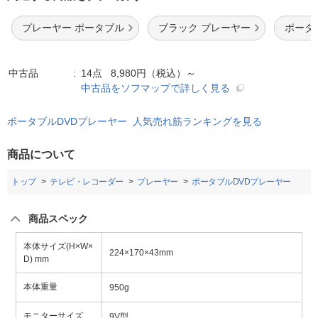
プレーヤー ポータブル
ブラック プレーヤー
ポータ
中古品
14点 8,980円（税込）～
中古品をソフマップで詳しく見る
ポータブルDVDプレーヤー 人気売れ筋ランキングを見る
商品について
トップ
テレビ・レコーダー
プレーヤー
ポータブルDVDプレーヤー
商品スペック
本体サイズ(H×W×
224×170×43mm
D) mm
本体重量
950g
モニターサイズ
9V型