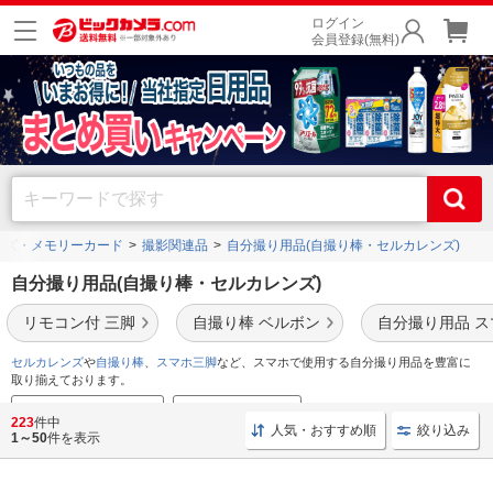
ログイン
会員登録(無料)
ンズ・メモリーカード
撮影関連品
自分撮り用品(自撮り棒・セルカレンズ)
自分撮り用品(自撮り棒・セルカレンズ)
リモコン付 三脚
自撮り棒 ベルボン
自分撮り用品 
セルカレンズ
や
自撮り棒
、
スマホ三脚
など、スマホで使用する自分撮り用品を豊富に
取り揃えております。
自撮り棒のおすすめ特集
三脚のおすすめ特集
223
件中
人気・おすすめ順
絞り込み
1～50
件を表示