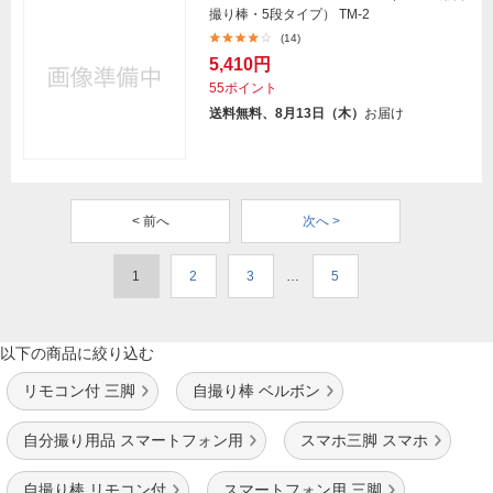
撮り棒・5段タイプ） TM-2
(14)
5,410円
55ポイント
送料無料、8月13日（木）
お届け
< 前へ
次へ >
1
2
3
…
5
以下の商品に絞り込む
リモコン付 三脚
自撮り棒 ベルボン
自分撮り用品 スマートフォン用
スマホ三脚 スマホ
自撮り棒 リモコン付
スマートフォン用 三脚