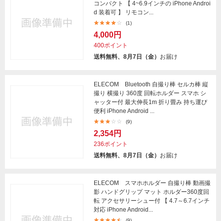
コンパクト 【 4~6.9インチの iPhone Androi
d 装着可 】 リモコン...
(1)
4,000円
400ポイント
送料無料、8月7日（金）
お届け
ELECOM Bluetooth 自撮り棒 セルカ棒 縦
撮り 横撮り 360度 回転ホルダー スマホ シ
ャッター付 最大伸長1m 折り畳み 持ち運び
便利 iPhone Android ...
(9)
2,354円
236ポイント
送料無料、8月7日（金）
お届け
ELECOM スマホホルダー 自撮り棒 動画撮
影 ハンドグリップ マット ホルダー360度回
転 アクセサリーシュー付 【 4.7～6.7インチ
対応 iPhone Android...
(9)