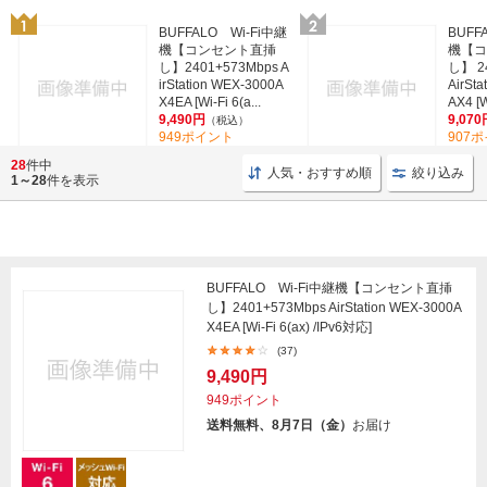
BUFFALO Wi-Fi中継
BUFF
機【コンセント直挿
機【コ
し】2401+573Mbps A
し】 2
irStation WEX-3000A
AirSt
X4EA [Wi-Fi 6(a...
AX4 [W
9,490円
9,070
（税込）
949ポイント
907
(37)
28
件中
人気・おすすめ順
絞り込み
1～28
件を表示
BUFFALO Wi-Fi中継機【コンセント直挿
し】2401+573Mbps AirStation WEX-3000A
X4EA [Wi-Fi 6(ax) /IPv6対応]
(37)
9,490円
949ポイント
送料無料、8月7日（金）
お届け