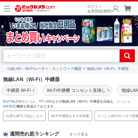
ログイン
会員登録(無料)
ト
無線LAN・Wi-Fiルーター・ネットワーク機器
無線LAN（Wi-Fi）中継器
無線LAN（Wi-Fi）中継器
中継器 Wi-Fi
Wi-Fi中継機 コンセント直挿し
無線LAN
BUFFALO
や
エレコム
、
TP-LINK
などの無線LAN（Wi-Fi）中継器を品揃え。
メッシュ
WiFi対応
機種も取揃えております。
お得な値下げ品はこちら
Wi-Fi中継器おすすめ特集
メッシュWi-Fiルーター特
週間売れ筋ランキング
すべて見る