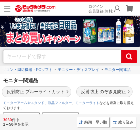
ログイン
会員登録(無料)
パソコン・周辺機器・PCソフト
モニター・ディスプレイ
モニター関連品
モニター関連品
反射防止 ブルーライトカット
反射防止 のぞき見防止
モニターアームやスタンド
、
液晶フィルター
、
モニターライト
などを豊富に取り揃え
ております。
モニターアーム特集
モニターライト特集
3030
件中
納期 早い順
絞り込み
1～50
件を表示