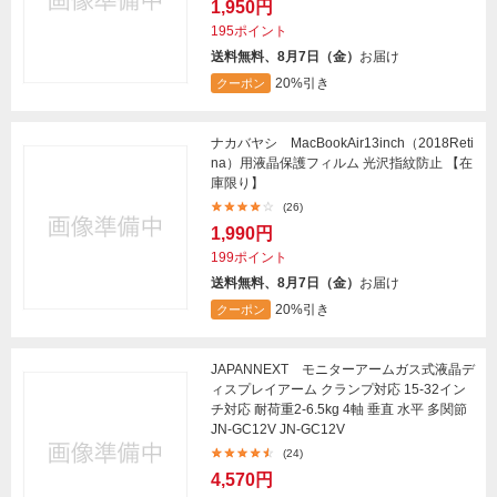
1,950円
195ポイント
送料無料、8月7日（金）
お届け
20%引き
クーポン
ナカバヤシ MacBookAir13inch（2018Reti
na）用液晶保護フィルム 光沢指紋防止 【在
庫限り】
(26)
1,990円
199ポイント
送料無料、8月7日（金）
お届け
20%引き
クーポン
JAPANNEXT モニターアームガス式液晶デ
ィスプレイアーム クランプ対応 15-32イン
チ対応 耐荷重2-6.5kg 4軸 垂直 水平 多関節
JN-GC12V JN-GC12V
(24)
4,570円