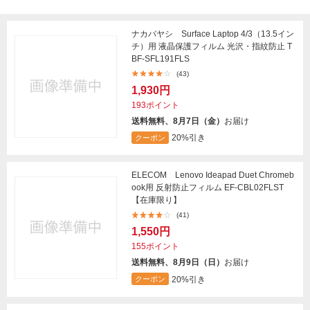
ナカバヤシ Surface Laptop 4/3（13.5イン
チ）用 液晶保護フィルム 光沢・指紋防止 T
BF-SFL191FLS
(43)
1,930円
193ポイント
送料無料、8月7日（金）
お届け
20%引き
クーポン
ELECOM Lenovo Ideapad Duet Chromeb
ook用 反射防止フィルム EF-CBL02FLST
【在庫限り】
(41)
1,550円
155ポイント
送料無料、8月9日（日）
お届け
20%引き
クーポン