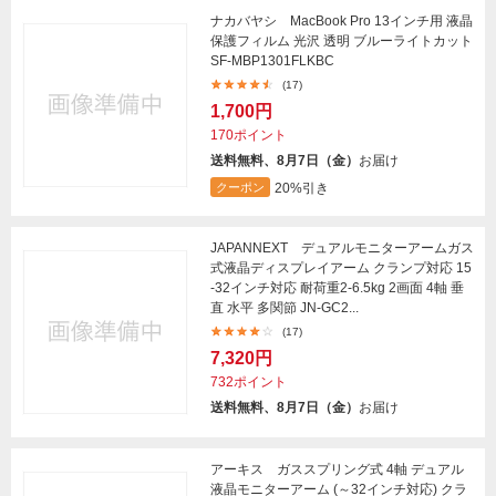
ナカバヤシ MacBook Pro 13インチ用 液晶
保護フィルム 光沢 透明 ブルーライトカット
SF-MBP1301FLKBC
(17)
1,700円
170ポイント
送料無料、8月7日（金）
お届け
20%引き
クーポン
JAPANNEXT デュアルモニターアームガス
式液晶ディスプレイアーム クランプ対応 15
-32インチ対応 耐荷重2-6.5kg 2画面 4軸 垂
直 水平 多関節 JN-GC2...
(17)
7,320円
732ポイント
送料無料、8月7日（金）
お届け
アーキス ガススプリング式 4軸 デュアル
液晶モニターアーム (～32インチ対応) クラ