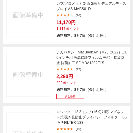
ンプ/グロメット 対応 2画面 デュアルディス
プレイ AS-MABS01D ...
(16)
11,170円
1,117ポイント
送料無料、8月7日（金）
お届け
ナカバヤシ MacBook Air（M2、2022）13.
6インチ用 液晶保護フィルム 光沢・指紋防
止 抗菌加工 SF-MBA1302FLS
(15)
2,290円
229ポイント
送料無料、8月7日（金）
お届け
ロジック 13.3インチ(16:9)対応 マグネッ
ト式 覗き見防止プライバシーフィルター LG
-MP-FILTER-133
(15)