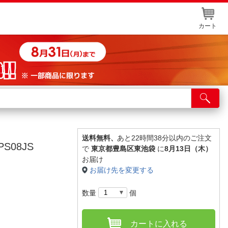
カート
店舗サービス
ット取り置き
イントカードWEB登録
送料無料、
あと22時間38分以内のご注文
S08JS
で
東京都豊島区東池袋
に
8月13日（木）
舗情報・店舗一覧
お届け
お届け先を変更する
取り寄せ品入荷状況照会
数量
個
カートに入れる