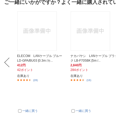
ご一緒にいかがですか？よく一緒に購入されて
A4サイ
ELECOM LANケーブル ブルー
ナカバヤシ LANケーブル ブラ
LD-GPA/BU03 [0.3m /カ...
ク LB-F705BK [5m /...
412円
2,840円
42ポイント
284ポイント
在庫あり
在庫あり
(28)
(16)
一緒に買う
一緒に買う