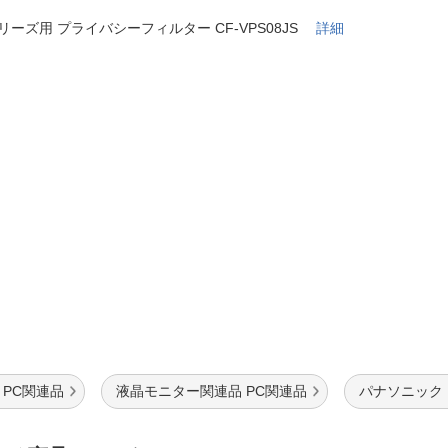
法
よくある質問・お問合せ
シリーズ用 プライバシーフィルター CF-VPS08JS
詳細
I
ご利用規約
E
 PC関連品
液晶モニター関連品 PC関連品
パナソニック