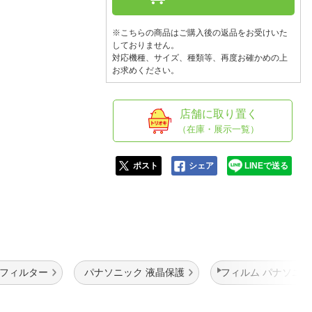
人窓口
R情報
※こちらの商品はご購入後の返品をお受けいた
しておりません。
対応機種、サイズ、種類等、再度お確かめの上
お求めください。
nglish / 中文
店舗に取り置く
（在庫・展示一覧）
ポスト
シェア
LINEで送る
 フィルター
パナソニック 液晶保護
フィルム パナソニッ