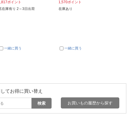
1,817ポイント
1,570ポイント
1,67
店在庫有り 2～3日出荷
在庫あり
店在庫有
一緒に買う
一緒に買う
一
用してお得に買い替え
お買いもの履歴から探す
検索