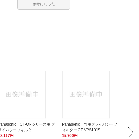
参考になった
Panasonic CF-QRシリーズ用 プ
Panasonic 専用プライバシーフ
Panas
ライバシーフィルタ...
ィルター CF-VPS10JS
SRシリ
18,167円
15,700円
16,75