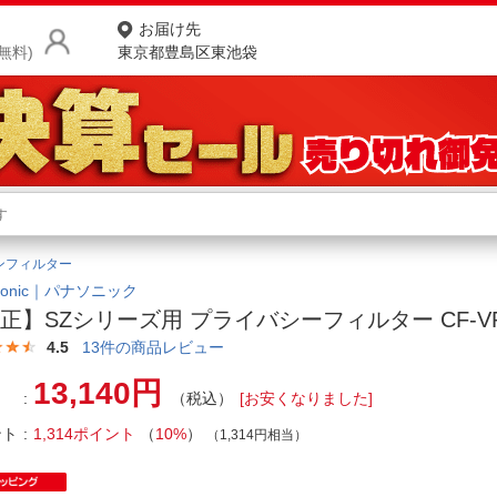
お届け先
無料)
東京都豊島区東池袋
商品をさがす
ランキングからさがす
ネ
ンフィルター
カテゴリ一覧からさがす
ポ
asonic｜パナソニック
正】SZシリーズ用 プライバシーフィルター CF-VP
店
4.5
13
件の商品レビュー
お
13,140円
（税込）
[お安くなりました]
お客様サポート
ント
1,314ポイント
（
10%
）
（1,314円相当）
ご利用ガイド