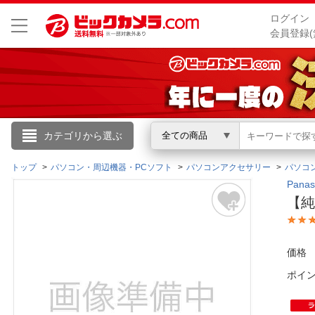
ログイン
会員登録(
こんにちは
カテゴリから選ぶ
全ての商品
ログイン
トップ
パソコン・周辺機器・PCソフト
パソコンアクセサリー
パソコ
Pan
【純
新規会員登録
会員メニュー
価格
ポイ
お買いもの履歴
閲覧履歴