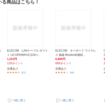
いる商品はこちら！
ッ
ELECOM LANケーブル ホワイ
ELECOM キーボード ワイヤレ
ト LD-GPA/WH10 [10m /...
ス 無線 Bluetooth接続...
1,253円
6,880円
126ポイント
688ポイント
在庫あり
在庫あり
(57)
(34)
一緒に買う
一緒に買う